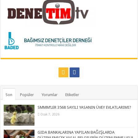
Son
Popüler
Yorumlar
Etiketler
SMMM’LER 3568 SAYILI YASANIN ÜVEY EVLATLARIMI?
Ocak 7, 2026
GIDA BANKALARINA YAPILAN BAĞIŞLARDA
DÜZENLENECEK YASAL BELGELERİN DÜZENLENME USUL