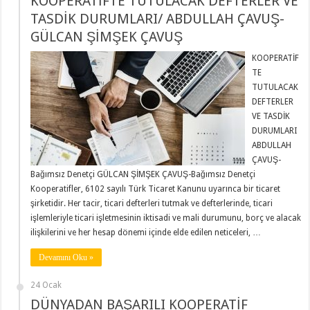
KOOPERATİFTE TUTULACAK DEFTERLER VE
TASDİK DURUMLARI/ ABDULLAH ÇAVUŞ-
GÜLCAN ŞİMŞEK ÇAVUŞ
KOOPERATİF
TE
TUTULACAK
DEFTERLER
VE TASDİK
DURUMLARI
ABDULLAH
ÇAVUŞ-
Bağımsız Denetçi GÜLCAN ŞİMŞEK ÇAVUŞ-Bağımsız Denetçi
Kooperatifler, 6102 sayılı Türk Ticaret Kanunu uyarınca bir ticaret
şirketidir. Her tacir, ticari defterleri tutmak ve defterlerinde, ticari
işlemleriyle ticari işletmesinin iktisadi ve mali durumunu, borç ve alacak
ilişkilerini ve her hesap dönemi içinde elde edilen neticeleri, …
Devamını Oku »
24 Ocak
DÜNYADAN BAŞARILI KOOPERATİF