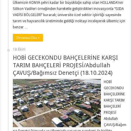
Ülkemizin KONYA şehri kadar bir büyüklüğe sahip olan HOLLANDA’nın
Silikon Vadileri örneğinden hareketle geliştirdikleri inovasyonla “GIDA
VADİSİ BÖLGELERİ” kurarak; üniversite özel sektör işbirliği sayesinde
tarım ve hayvancılık üretiminde geldiği noktayı inceleyerek ülkemiz için
benzer …
Devamını Oku »
18 Ekim
HOBİ GECEKONDU BAHÇELERİNE KARŞI
TARIM BAHÇELERİ PROJESİ/Abdullah
ÇAVUŞ/Bağımsız Denetçi (18.10.2024)
HOBİ
GECEKONDU
BAHÇELERİNE
KARŞI TARIM
BAHÇELERİ
PROJESİ
Abdullah
ÇAVUŞ/Bağım
sız Denetçi Dünyada ve ülkemizde yaşanan pandemi ile birlikte