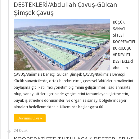
DESTEKLERİ/Abdullah Çavuş-Gülcan
Şimşek Çavuş
KÜÇÜK
SANAYİ
SİTESİ
KOOPERATİFİ
KURULUŞU
VE DEVLET
DESTEKLERİ
Abdullah
ÇAVUŞ/Bağımsız Denetçi Gülcan Şimşek ÇAVUŞ/Bağımsız Denetçi
Küçük sanayicilerde, ortak hareket etme, çevresel faktörlerin maliyetini
paylaşma gibi katılımcı yönetim biçiminin geliştirilmesi, sağlanmakta
olup, sanayi siteleri içerisinde gelişimlerini tamamlayan işletmelerin,
büyük işletmelere dönüşmeleri ve organize sanayi bölgelerinde yer
almaları hedeflenmektedir. Ülkemizde başlangıçta 60 …
Devamını Oku »
24 Ocak