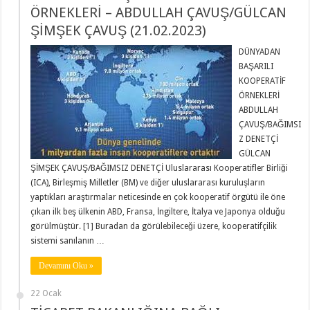
ÖRNEKLERİ – ABDULLAH ÇAVUŞ/GÜLCAN
ŞİMŞEK ÇAVUŞ (21.02.2023)
DÜNYADAN
BAŞARILI
KOOPERATİF
ÖRNEKLERİ
ABDULLAH
ÇAVUŞ/BAĞIMSI
Z DENETÇİ
GÜLCAN
ŞİMŞEK ÇAVUŞ/BAĞIMSIZ DENETÇİ Uluslararası Kooperatifler Birliği
(ICA), Birleşmiş Milletler (BM) ve diğer uluslararası kuruluşların
yaptıkları araştırmalar neticesinde en çok kooperatif örgütü ile öne
çıkan ilk beş ülkenin ABD, Fransa, İngiltere, İtalya ve Japonya olduğu
görülmüştür. [1] Buradan da görülebileceği üzere, kooperatifçilik
sistemi sanılanın …
Devamını Oku »
22 Ocak