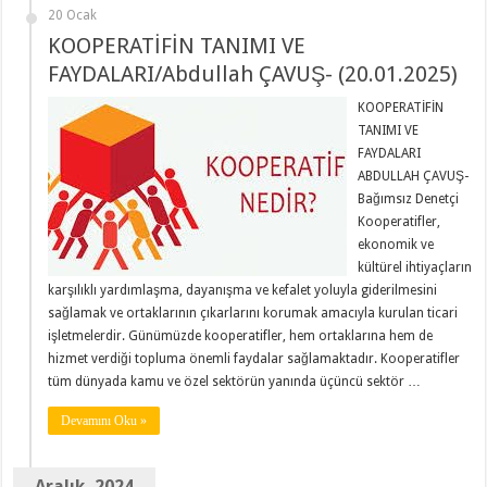
20 Ocak
KOOPERATİFİN TANIMI VE
FAYDALARI/Abdullah ÇAVUŞ- (20.01.2025)
KOOPERATİFİN
TANIMI VE
FAYDALARI
ABDULLAH ÇAVUŞ-
Bağımsız Denetçi
Kooperatifler,
ekonomik ve
kültürel ihtiyaçların
karşılıklı yardımlaşma, dayanışma ve kefalet yoluyla giderilmesini
sağlamak ve ortaklarının çıkarlarını korumak amacıyla kurulan ticari
işletmelerdir. Günümüzde kooperatifler, hem ortaklarına hem de
hizmet verdiği topluma önemli faydalar sağlamaktadır. Kooperatifler
tüm dünyada kamu ve özel sektörün yanında üçüncü sektör …
Devamını Oku »
Aralık, 2024