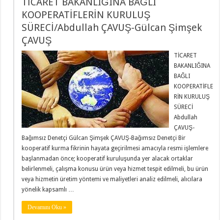
TİCARET BAKANLIĞINA BAĞLI
KOOPERATİFLERİN KURULUŞ
SÜRECİ/Abdullah ÇAVUŞ-Gülcan Şimşek
ÇAVUŞ
TİCARET
BAKANLIĞINA
BAĞLI
KOOPERATİFLE
RİN KURULUŞ
SÜRECİ
Abdullah
ÇAVUŞ-
Bağımsız Denetçi Gülcan Şimşek ÇAVUŞ-Bağımsız Denetçi Bir
kooperatif kurma fikrinin hayata geçirilmesi amacıyla resmi işlemlere
başlanmadan önce; kooperatif kuruluşunda yer alacak ortaklar
belirlenmeli, çalışma konusu ürün veya hizmet tespit edilmeli, bu ürün
veya hizmetin üretim yöntemi ve maliyetleri analiz edilmeli, alıcılara
yönelik kapsamlı …
Devamını Oku »