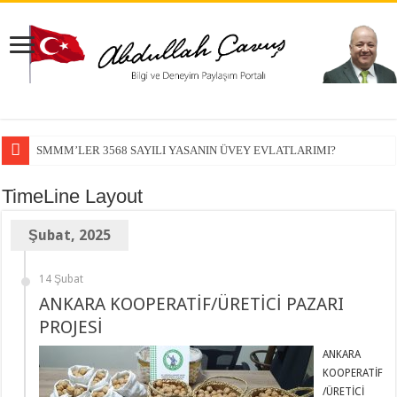
SMMM’LER 3568 SAYILI YASANIN ÜVEY EVLATLARIMI?
TimeLine Layout
Şubat, 2025
14 Şubat
ANKARA KOOPERATİF/ÜRETİCİ PAZARI
PROJESİ
ANKARA
KOOPERATİF
/ÜRETİCİ