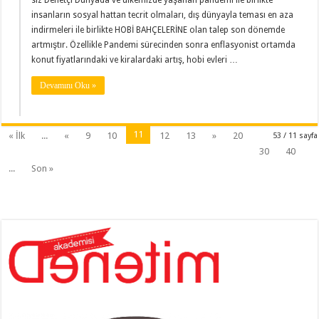
insanların sosyal hattan tecrit olmaları, dış dünyayla teması en aza
indirmeleri ile birlikte HOBİ BAHÇELERİNE olan talep son dönemde
artmıştır. Özellikle Pandemi sürecinden sonra enflasyonist ortamda
konut fiyatlarındaki ve kiralardaki artış, hobi evleri …
Devamını Oku »
11
« İlk
...
«
9
10
12
13
»
20
53 / 11 sayfa
30
40
...
Son »