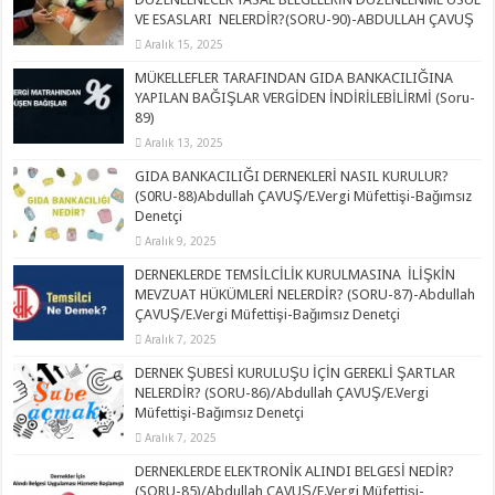
VE ESASLARI NELERDİR?(SORU-90)-ABDULLAH ÇAVUŞ
Aralık 15, 2025
MÜKELLEFLER TARAFINDAN GIDA BANKACILIĞINA
YAPILAN BAĞIŞLAR VERGİDEN İNDİRİLEBİLİRMİ (Soru-
89)
Aralık 13, 2025
GIDA BANKACILIĞI DERNEKLERİ NASIL KURULUR?
(S0RU-88)Abdullah ÇAVUŞ/E.Vergi Müfettişi-Bağımsız
Denetçi
Aralık 9, 2025
DERNEKLERDE TEMSİLCİLİK KURULMASINA İLİŞKİN
MEVZUAT HÜKÜMLERİ NELERDİR? (SORU-87)-Abdullah
ÇAVUŞ/E.Vergi Müfettişi-Bağımsız Denetçi
Aralık 7, 2025
DERNEK ŞUBESİ KURULUŞU İÇİN GEREKLİ ŞARTLAR
NELERDİR? (SORU-86)/Abdullah ÇAVUŞ/E.Vergi
Müfettişi-Bağımsız Denetçi
Aralık 7, 2025
DERNEKLERDE ELEKTRONİK ALINDI BELGESİ NEDİR?
(SORU-85)/Abdullah ÇAVUŞ/E.Vergi Müfettişi-