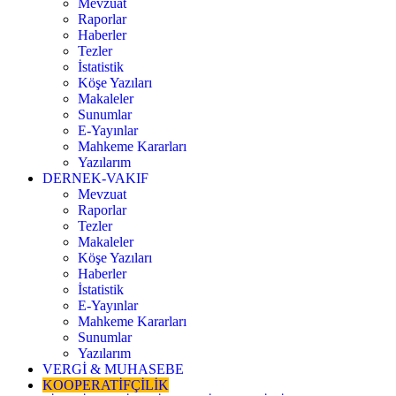
Mevzuat
Raporlar
Haberler
Tezler
İstatistik
Köşe Yazıları
Makaleler
Sunumlar
E-Yayınlar
Mahkeme Kararları
Yazılarım
DERNEK-VAKIF
Mevzuat
Raporlar
Tezler
Makaleler
Köşe Yazıları
Haberler
İstatistik
E-Yayınlar
Mahkeme Kararları
Sunumlar
Yazılarım
VERGİ & MUHASEBE
KOOPERATİFÇİLİK