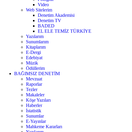
Video
Web Sitelerim
Denetim Akademisi
Denetim TV
BADED
EL ELE TEMİZ TÜRKİYE
Yazılarım
Sunumlarım
Kitaplarım
E-Dergi
Edebiyat
Müzik
Ödüllerim
BAĞIMSIZ DENETİM
Mevzuat
Raporlar
Tezler
Makaleler
Köşe Yazıları
Haberler
İstatistik
Sunumlar
E-Yayınlar
Mahkeme Kararları
Yazılarım