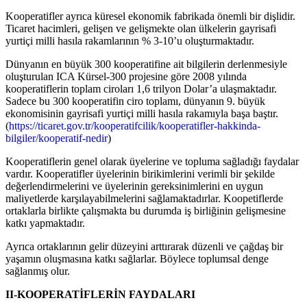
Kooperatifler ayrıca küresel ekonomik fabrikada önemli bir dişlidir.
Ticaret hacimleri, gelişen ve gelişmekte olan ülkelerin gayrisafi
yurtiçi milli hasıla rakamlarının % 3-10’u oluşturmaktadır.
Dünyanın en büyük 300 kooperatifine ait bilgilerin derlenmesiyle
oluşturulan ICA Kürsel-300 projesine göre 2008 yılında
kooperatiflerin toplam ciroları 1,6 trilyon Dolar’a ulaşmaktadır.
Sadece bu 300 kooperatifin ciro toplamı, dünyanın 9. büyük
ekonomisinin gayrisafi yurtiçi milli hasıla rakamıyla başa baştır.
(
https://ticaret.gov.tr/kooperatifcilik/kooperatifler-hakkinda-
bilgiler/kooperatif-nedir
)
Kooperatiflerin genel olarak üyelerine ve topluma sağladığı faydalar
vardır. Kooperatifler üyelerinin birikimlerini verimli bir şekilde
değerlendirmelerini ve üyelerinin gereksinimlerini en uygun
maliyetlerde karşılayabilmelerini sağlamaktadırlar. Koopetiflerde
ortaklarla birlikte çalışmakta bu durumda iş birliğinin gelişmesine
katkı yapmaktadır.
Ayrıca ortaklarının gelir düzeyini arttırarak düzenli ve çağdaş bir
yaşamın oluşmasına katkı sağlarlar. Böylece toplumsal denge
sağlanmış olur.
II-KOOPERATİFLERİN FAYDALARI