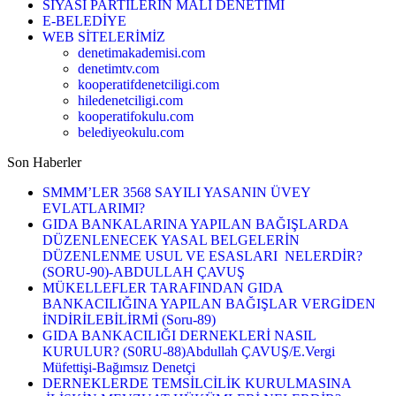
SİYASİ PARTİLERİN MALİ DENETİMİ
E-BELEDİYE
WEB SİTELERİMİZ
denetimakademisi.com
denetimtv.com
kooperatifdenetciligi.com
hiledenetciligi.com
kooperatifokulu.com
belediyeokulu.com
Son Haberler
SMMM’LER 3568 SAYILI YASANIN ÜVEY
EVLATLARIMI?
GIDA BANKALARINA YAPILAN BAĞIŞLARDA
DÜZENLENECEK YASAL BELGELERİN
DÜZENLENME USUL VE ESASLARI NELERDİR?
(SORU-90)-ABDULLAH ÇAVUŞ
MÜKELLEFLER TARAFINDAN GIDA
BANKACILIĞINA YAPILAN BAĞIŞLAR VERGİDEN
İNDİRİLEBİLİRMİ (Soru-89)
GIDA BANKACILIĞI DERNEKLERİ NASIL
KURULUR? (S0RU-88)Abdullah ÇAVUŞ/E.Vergi
Müfettişi-Bağımsız Denetçi
DERNEKLERDE TEMSİLCİLİK KURULMASINA