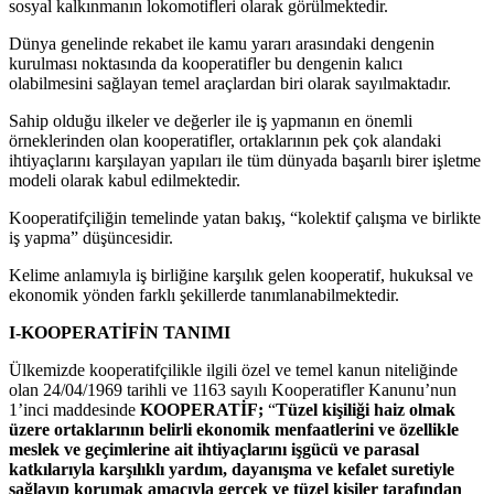
sosyal kalkınmanın lokomotifleri olarak görülmektedir.
Dünya genelinde rekabet ile kamu yararı arasındaki dengenin
kurulması noktasında da kooperatifler bu dengenin kalıcı
olabilmesini sağlayan temel araçlardan biri olarak sayılmaktadır.
Sahip olduğu ilkeler ve değerler ile iş yapmanın en önemli
örneklerinden olan kooperatifler, ortaklarının pek çok alandaki
ihtiyaçlarını karşılayan yapıları ile tüm dünyada başarılı birer işletme
modeli olarak kabul edilmektedir.
Kooperatifçiliğin temelinde yatan bakış, “kolektif çalışma ve birlikte
iş yapma” düşüncesidir.
Kelime anlamıyla iş birliğine karşılık gelen kooperatif, hukuksal ve
ekonomik yönden farklı şekillerde tanımlanabilmektedir.
I-KOOPERATİFİN TANIMI
Ülkemizde kooperatifçilikle ilgili özel ve temel kanun niteliğinde
olan 24/04/1969 tarihli ve 1163 sayılı Kooperatifler Kanunu’nun
1’inci maddesinde
KOOPERATİF;
“
Tüzel kişiliği haiz olmak
üzere ortaklarının belirli ekonomik menfaatlerini ve özellikle
meslek ve geçimlerine ait ihtiyaçlarını işgücü ve parasal
katkılarıyla karşılıklı yardım, dayanışma ve kefalet suretiyle
sağlayıp korumak amacıyla gerçek ve tüzel kişiler tarafından