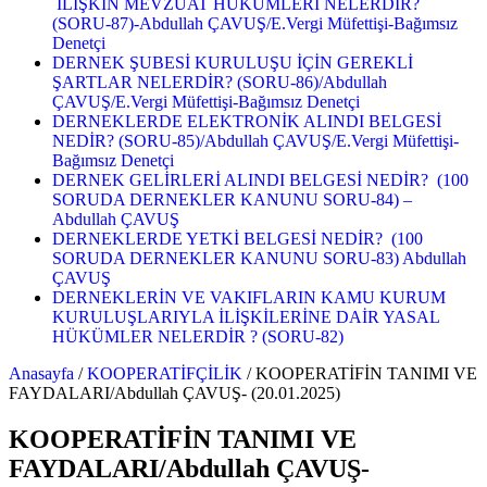
İLİŞKİN MEVZUAT HÜKÜMLERİ NELERDİR?
(SORU-87)-Abdullah ÇAVUŞ/E.Vergi Müfettişi-Bağımsız
Denetçi
DERNEK ŞUBESİ KURULUŞU İÇİN GEREKLİ
ŞARTLAR NELERDİR? (SORU-86)/Abdullah
ÇAVUŞ/E.Vergi Müfettişi-Bağımsız Denetçi
DERNEKLERDE ELEKTRONİK ALINDI BELGESİ
NEDİR? (SORU-85)/Abdullah ÇAVUŞ/E.Vergi Müfettişi-
Bağımsız Denetçi
DERNEK GELİRLERİ ALINDI BELGESİ NEDİR? (100
SORUDA DERNEKLER KANUNU SORU-84) –
Abdullah ÇAVUŞ
DERNEKLERDE YETKİ BELGESİ NEDİR? (100
SORUDA DERNEKLER KANUNU SORU-83) Abdullah
ÇAVUŞ
DERNEKLERİN VE VAKIFLARIN KAMU KURUM
KURULUŞLARIYLA İLİŞKİLERİNE DAİR YASAL
HÜKÜMLER NELERDİR ? (SORU-82)
Anasayfa
/
KOOPERATİFÇİLİK
/
KOOPERATİFİN TANIMI VE
FAYDALARI/Abdullah ÇAVUŞ- (20.01.2025)
KOOPERATİFİN TANIMI VE
FAYDALARI/Abdullah ÇAVUŞ-