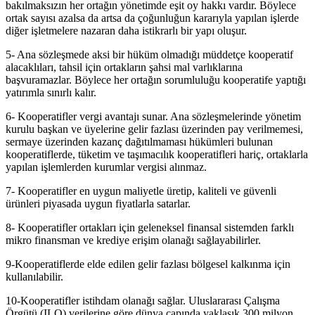
bakılmaksızın her ortağın yönetimde eşit oy hakkı vardır. Böylece
ortak sayısı azalsa da artsa da çoğunluğun kararıyla yapılan işlerde
diğer işletmelere nazaran daha istikrarlı bir yapı oluşur.
5- Ana sözleşmede aksi bir hüküm olmadığı müddetçe kooperatif
alacaklıları, tahsil için ortakların şahsi mal varlıklarına
başvuramazlar. Böylece her ortağın sorumluluğu kooperatife yaptığı
yatırımla sınırlı kalır.
6- Kooperatifler vergi avantajı sunar. Ana sözleşmelerinde yönetim
kurulu başkan ve üyelerine gelir fazlası üzerinden pay verilmemesi,
sermaye üzerinden kazanç dağıtılmaması hükümleri bulunan
kooperatiflerde, tüketim ve taşımacılık kooperatifleri hariç, ortaklarla
yapılan işlemlerden kurumlar vergisi alınmaz.
7- Kooperatifler en uygun maliyetle üretip, kaliteli ve güvenli
ürünleri piyasada uygun fiyatlarla satarlar.
8- Kooperatifler ortakları için geleneksel finansal sistemden farklı
mikro finansman ve krediye erişim olanağı sağlayabilirler.
9-Kooperatiflerde elde edilen gelir fazlası bölgesel kalkınma için
kullanılabilir.
10-Kooperatifler istihdam olanağı sağlar. Uluslararası Çalışma
Örgütü (ILO) verilerine göre dünya çapında yaklaşık 300 milyon