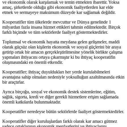
ve ekonomik olarak karşılamak ve temin etmekten ibarettir. Yoksa
amaç, şirketlerde olduğu gibi ekonomik faaliyetlerden kar elde
etmek ve sermayeye maksimum düzeyde kar sağlamak değildir.
Kooperatifler tüm ülkelerde mevcuttur ve Dünya genelinde 1
milyardan fazla insana hizmet ettikleri tahmin edilmektedir. Birçok
farklı biçimde ve tüm sektörlerde faaliyet göstermektedirler.
Toplumsal ve ekonomik hayatta meydana gelen gelişmeler, maddi
olarak güçsüz olan kişilerin ekonomik ve sosyal güçlerini bir araya
getirip ortak bir amacın gerçekleştirilmesine yönelik birlikte çalışma
yapmaları ihtiyacını ortaya çıkarmıştır ki bu ihtiyaç kooperatifin
oluşmasındaki en önemli etkendir.
Kooperatifler; ihtiyaç duyuldukları her yerde kurulabilmeleri
avantajına sahip olmaları nedeniyle yoksulluğun azaltılmasında etkin
bir araçtırlar.
Ayrıca birçoğu, sosyal ve ekonomik destek sistemlerine, eğitim,
sağlık, sigorta, kredi ve diğer gerekli hizmetlere erişim sağlamada
önemli katkılarda bulunmaktadır.
Kooperatifler neredeyse bütün sektörlerde faaliyet göstermektedirler.
Kooperatifler diğer kuruluşlardan farklı olarak kar amacı gütmez
sadece ortaklarının ekonomik menfaatlerini ve ihtiyaçlarını