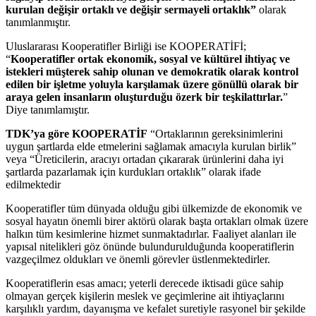
kurulan değişir ortaklı ve değişir sermayeli ortaklık”
olarak
tanımlanmıştır.
Uluslararası Kooperatifler Birliği ise KOOPERATİFİ;
“
Kooperatifler ortak ekonomik, sosyal ve kültürel ihtiyaç ve
istekleri müşterek sahip olunan ve demokratik olarak kontrol
edilen bir işletme yoluyla karşılamak üzere gönüllü olarak bir
araya gelen insanların oluşturduğu özerk bir teşkilattırlar.
”
Diye tanımlamıştır.
TDK’ya göre KOOPERATİF
“Ortaklarının gereksinimlerini
uygun şartlarda elde etmelerini sağlamak amacıyla kurulan birlik”
veya “Üreticilerin, aracıyı ortadan çıkararak ürünlerini daha iyi
şartlarda pazarlamak için kurdukları ortaklık” olarak ifade
edilmektedir
Kooperatifler tüm dünyada olduğu gibi ülkemizde de ekonomik ve
sosyal hayatın önemli birer aktörü olarak başta ortakları olmak üzere
halkın tüm kesimlerine hizmet sunmaktadırlar. Faaliyet alanları ile
yapısal nitelikleri göz önünde bulundurulduğunda kooperatiflerin
vazgeçilmez oldukları ve önemli görevler üstlenmektedirler.
Kooperatiflerin esas amacı; yeterli derecede iktisadi güce sahip
olmayan gerçek kişilerin meslek ve geçimlerine ait ihtiyaçlarını
karşılıklı yardım, dayanışma ve kefalet suretiyle rasyonel bir şekilde