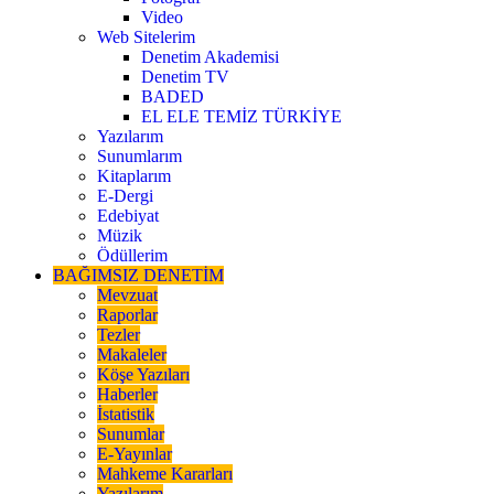
Video
Web Sitelerim
Denetim Akademisi
Denetim TV
BADED
EL ELE TEMİZ TÜRKİYE
Yazılarım
Sunumlarım
Kitaplarım
E-Dergi
Edebiyat
Müzik
Ödüllerim
BAĞIMSIZ DENETİM
Mevzuat
Raporlar
Tezler
Makaleler
Köşe Yazıları
Haberler
İstatistik
Sunumlar
E-Yayınlar
Mahkeme Kararları
Yazılarım