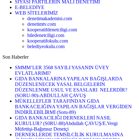
SİYASİ PARTİLERİN MALİ DENETİMİ
E-BELEDİYE
WEB SİTELERİMİZ
denetimakademisi.com
denetimtv.com
kooperatifdenetciligi.com
hiledenetciligi.com
kooperatifokulu.com
belediyeokulu.com
Son Haberler
SMMM’LER 3568 SAYILI YASANIN ÜVEY
EVLATLARIMI?
GIDA BANKALARINA YAPILAN BAĞIŞLARDA
DÜZENLENECEK YASAL BELGELERİN
DÜZENLENME USUL VE ESASLARI NELERDİR?
(SORU-90)-ABDULLAH ÇAVUŞ
MÜKELLEFLER TARAFINDAN GIDA
BANKACILIĞINA YAPILAN BAĞIŞLAR VERGİDEN
İNDİRİLEBİLİRMİ (Soru-89)
GIDA BANKACILIĞI DERNEKLERİ NASIL
KURULUR? (S0RU-88)Abdullah ÇAVUŞ/E.Vergi
Müfettişi-Bağımsız Denetçi
DERNEKLERDE TEMSİLCİLİK KURULMASINA