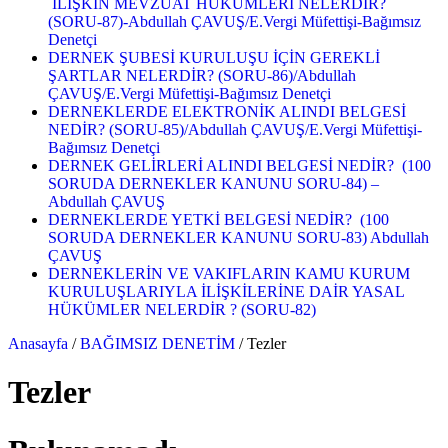
İLİŞKİN MEVZUAT HÜKÜMLERİ NELERDİR?
(SORU-87)-Abdullah ÇAVUŞ/E.Vergi Müfettişi-Bağımsız
Denetçi
DERNEK ŞUBESİ KURULUŞU İÇİN GEREKLİ
ŞARTLAR NELERDİR? (SORU-86)/Abdullah
ÇAVUŞ/E.Vergi Müfettişi-Bağımsız Denetçi
DERNEKLERDE ELEKTRONİK ALINDI BELGESİ
NEDİR? (SORU-85)/Abdullah ÇAVUŞ/E.Vergi Müfettişi-
Bağımsız Denetçi
DERNEK GELİRLERİ ALINDI BELGESİ NEDİR? (100
SORUDA DERNEKLER KANUNU SORU-84) –
Abdullah ÇAVUŞ
DERNEKLERDE YETKİ BELGESİ NEDİR? (100
SORUDA DERNEKLER KANUNU SORU-83) Abdullah
ÇAVUŞ
DERNEKLERİN VE VAKIFLARIN KAMU KURUM
KURULUŞLARIYLA İLİŞKİLERİNE DAİR YASAL
HÜKÜMLER NELERDİR ? (SORU-82)
Anasayfa
/
BAĞIMSIZ DENETİM
/
Tezler
Tezler