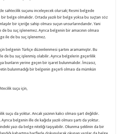
e sahtecilik suçunu inceleyecek olursak; Resmi belgede
e bir belge olmalıdır. Ortada yazılı bir belge yoksa bu suçtan söz
şılır bir içeriğe sahip olması suçun unsurlarındandır. Yani
le de bu suç işlenemez. Ayrıca belgenin bir amacının olması
ge ile de bu suç işlenemez.
için belgenin Türkçe düzenlenmesi şartını aramamıştır. Bu
 de bu suç işlenmiş olabilir. Ayrıca belgelerin geçerlilik
ya bunların yerine geçen bir işaret bulunmalıdır. İmzasız,
retin bulunmadığı bir belgenin geçerli olması da mümkün
ecilik suçu için,
ik suçu da yoktur. Ancak yazının kalıcı olması şart değildir.
z. Ayrıca belgenin ille de kağıda yazılı olması şartı da yoktur.
indeki yazı da belge niteliği taşıyabilir. Okunma şeklinin da bir
llandığı kabartma harflerle dokunularak okunan yazılar da belge