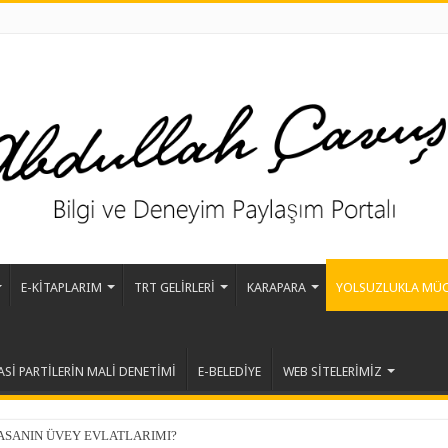
E-KİTAPLARIM
TRT GELİRLERİ
KARAPARA
YOLSUZLUKLA MÜC
ASİ PARTİLERİN MALİ DENETİMİ
E-BELEDİYE
WEB SİTELERİMİZ
YASANIN ÜVEY EVLATLARIMI?