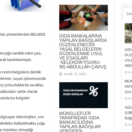
So
rulan yöntemlerden BELGEDE
GIDA BANKALARINA
YAPILAN BAĞIŞLARDA
DÜZENLENECEK
YASAL BELGELERİN
GID
DÜZENLENME USUL
rçeğe tanıklık eden yazı,
DÜZ
VE ESASLARI
arak tanımlanmıştır.
USU
NELERDİR?(SORU-
ABD
90)-ABDULLAH ÇAVUŞ
ı resmi belgelerin (kimlik
Ar
Aralık 15, 2025
elerinin, suçun işlenmesinde
MÜK
içi yolsuzluklarda evraklar,
YAP
 makbuzları sahte olarak
(Sor
asında bu belgeler
Ar
GID
(S0R
MÜKELLEFLER
ilgisayar teknolojileri, son
TARAFINDAN GIDA
Bağı
BANKACILIĞINA
teknikleri kullanılmakta çoğu
Ar
YAPILAN BAĞIŞLAR
zle mümkün olmadığı
VERGİDEN