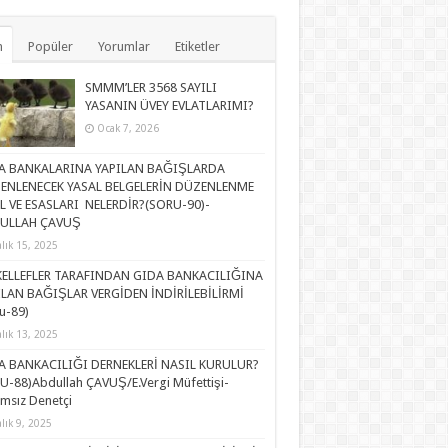
n
Popüler
Yorumlar
Etiketler
SMMM’LER 3568 SAYILI
YASANIN ÜVEY EVLATLARIMI?
Ocak 7, 2026
A BANKALARINA YAPILAN BAĞIŞLARDA
ENLENECEK YASAL BELGELERİN DÜZENLENME
L VE ESASLARI NELERDİR?(SORU-90)-
ULLAH ÇAVUŞ
alık 15, 2025
ELLEFLER TARAFINDAN GIDA BANKACILIĞINA
ILAN BAĞIŞLAR VERGİDEN İNDİRİLEBİLİRMİ
u-89)
alık 13, 2025
A BANKACILIĞI DERNEKLERİ NASIL KURULUR?
U-88)Abdullah ÇAVUŞ/E.Vergi Müfettişi-
msız Denetçi
alık 9, 2025