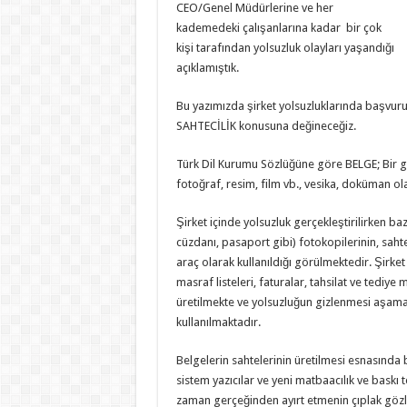
CEO/Genel Müdürlerine ve her
kademedeki çalışanlarına kadar bir çok
kişi tarafından yolsuzluk olayları yaşandığı
açıklamıştık.
Bu yazımızda şirket yolsuzluklarında başvu
SAHTECİLİK konusuna değineceğiz.
Türk Dil Kurumu Sözlüğüne göre BELGE; Bir ge
fotoğraf, resim, film vb., vesika, doküman ol
Şirket içinde yolsuzluk gerçekleştirilirken baz
cüzdanı, pasaport gibi) fotokopilerinin, saht
araç olarak kullanıldığı görülmektedir. Şirket 
masraf listeleri, faturalar, tahsilat ve tediye
üretilmekte ve yolsuzluğun gizlenmesi aşam
kullanılmaktadır.
Belgelerin sahtelerinin üretilmesi esnasında b
sistem yazıcılar ve yeni matbaacılık ve baskı 
zaman gerçeğinden ayırt etmenin çıplak gö