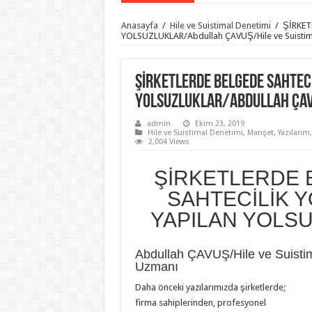
Anasayfa
/
Hile ve Suistimal Denetimi
/
ŞİRKET
YOLSUZLUKLAR/Abdullah ÇAVUŞ/Hile ve Suistim
ŞİRKETLERDE BELGEDE SAHTEC
YOLSUZLUKLAR/Abdullah ÇAVU
admin
Ekim 23, 2019
Hile ve Suistimal Denetimi
,
Manşet
,
Yazılarım
2,004 Views
ŞİRKETLERDE 
SAHTECİLİK 
YAPILAN YOLS
Abdullah ÇAVUŞ/Hile ve Suistim
Uzmanı
Daha önceki yazılarımızda şirketlerde;
firma sahiplerinden, profesyonel