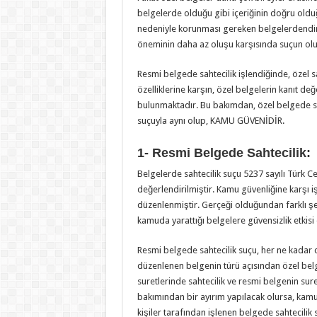
belgelerde olduğu gibi içeriğinin doğru oldu
nedeniyle korunması gereken belgelerdendir
öneminin daha az oluşu karşısında suçun olu
Resmi belgede sahtecilik işlendiğinde, özel s
özelliklerine karşın, özel belgelerin kanıt d
bulunmaktadır. Bu bakımdan, özel belgede sa
suçuyla aynı olup, KAMU GÜVENİDİR.
1- Resmi Belgede Sa
htecilik:
Belgelerde sahtecilik suçu 5237 sayılı Türk
değerlendirilmiştir. Kamu güvenliğine karşı 
düzenlenmiştir. Gerçeği olduğundan farklı ş
kamuda yarattığı belgelere güvensizlik etkisi
Resmi belgede sahtecilik suçu, her ne kada
düzenlenen belgenin türü açısından özel belg
suretlerinde sahtecilik ve resmi belgenin sure
bakımından bir ayırım yapılacak olursa, kamu 
kişiler tarafından işlenen belgede sahtecilik su