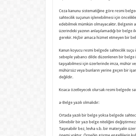
Ceza kanunu sistematiğine göre resmi belged
sahtecilik suçunun işlenebilmesi için öncelikl
edebilmek mümkün olmayacaktır. Belgenin anla
üzerindeki yazının anlaşılamadığı bir belge i
gerekir. Hiçbir amaca hizmet etmeyen bir bel
Kanun koyucu resmi belgede sahtecilik suçu 
sebeple yabancı dilde düzenlenen bir belge ile
taşıyabilmesi için üzerlerinde imza, mühür ve
mühürsüz veya bunların yerine geçen bir işa
değildir.
Kısaca özetleyecek olursak resmi belgede saht
a-Belge yazılı olmalıdır:
Ortada yazılı bir belge yoksa belgede sahtecil
Silinebilir bir yazı belge niteliğini değiştirme
Taşınabilir bez, levha v.b. bir materyalin üzer
önemi yoktur. Örneğin görme engellilerin ku