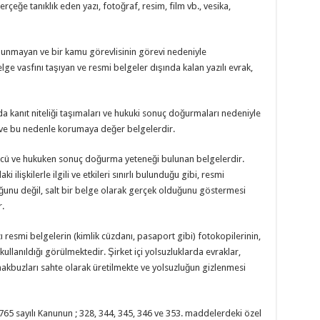
çeğe tanıklık eden yazı, fotoğraf, resim, film vb., vesika,
bulunmayan ve bir kamu görevlisinin görevi nedeniyle
ge vasfını taşıyan ve resmi belgeler dışında kalan yazılı evrak,
a kanıt niteliği taşımaları ve hukuki sonuç doğurmaları nedeniyle
ve bu nedenle korumaya değer belgelerdir.
gücü ve hukuken sonuç doğurma yeteneği bulunan belgelerdir.
 ilişkilerle ilgili ve etkileri sınırlı bulunduğu gibi, resmi
ğunu değil, salt bir belge olarak gerçek olduğunu göstermesi
.
zı resmi belgelerin (kimlik cüzdanı, pasaport gibi) fotokopilerinin,
ullanıldığı görülmektedir. Şirket içi yolsuzluklarda evraklar,
e makbuzları sahte olarak üretilmekte ve yolsuzluğun gizlenmesi
765 sayılı Kanunun ; 328, 344, 345, 346 ve 353. maddelerdeki özel