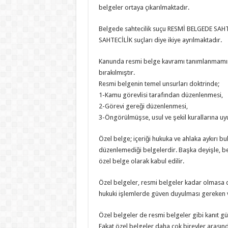
belgeler ortaya çıkarılmaktadır.
Belgede sahtecilik suçu RESMİ BELGEDE SAH
SAHTECİLİK suçları diye ikiye ayrılmaktadır.
Kanunda resmi belge kavramı tanımlanmamış, 
bırakılmıştır.
Resmi belgenin temel unsurları doktrinde;
1-Kamu görevlisi tarafından düzenlenmesi,
2-Görevi gereği düzenlenmesi,
3-Öngörülmüşse, usul ve şekil kurallarına uy
Özel belge; içeriği hukuka ve ahlaka aykırı 
düzenlemediği belgelerdir. Başka deyişle, bel
özel belge olarak kabul edilir.
Özel belgeler, resmi belgeler kadar olmasa d
hukuki işlemlerde güven duyulması gereken 
Özel belgeler de resmi belgeler gibi kanıt 
Fakat özel belgeler daha çok bireyler arasındaki