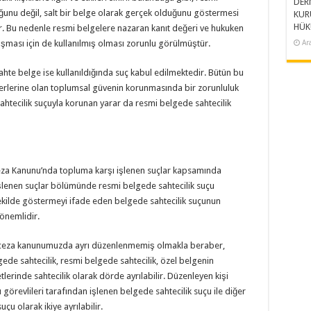
DER
ğunu değil, salt bir belge olarak gerçek olduğunu göstermesi
KUR
HÜK
. Bu nedenle resmi belgelere nazaran kanıt değeri ve hukuken
şması için de kullanılmış olması zorunlu görülmüştür.
Ar
ahte belge ise kullanıldığında suç kabul edilmektedir. Bütün bu
eğerlerine olan toplumsal güvenin korunmasında bir zorunluluk
htecilik suçuyla korunan yarar da resmi belgede sahtecilik
 Ceza Kanunu’nda topluma karşı işlenen suçlar kapsamında
işlenen suçlar bölümünde resmi belgede sahtecilik suçu
ekilde göstermeyi ifade eden belgede sahtecilik suçunun
 önemlidir.
r ceza kanunumuzda ayrı düzenlenmemiş olmakla beraber,
ede sahtecilik, resmi belgede sahtecilik, özel belgenin
tlerinde sahtecilik olarak dörde ayrılabilir. Düzenleyen kişi
görevlileri tarafından işlenen belgede sahtecilik suçu ile diğer
çu olarak ikiye ayrılabilir.