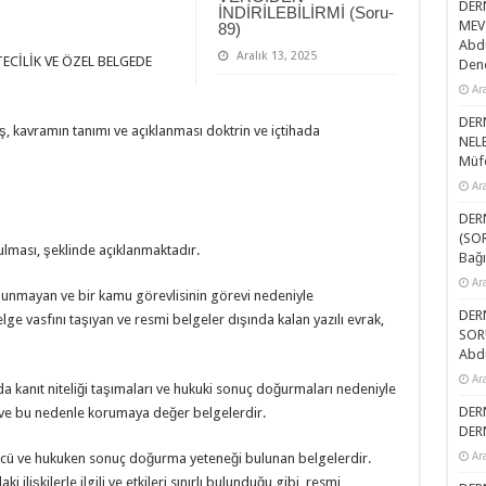
DER
İNDİRİLEBİLİRMİ (Soru-
MEV
89)
Abdu
Aralık 13, 2025
TECİLİK VE ÖZEL BELGEDE
Dene
Ar
DER
kavramın tanımı ve açıklanması doktrin ve içtihada
NELE
Müfe
Ar
DER
(SOR
ulması, şeklinde açıklanmaktadır.
Bağı
Ar
bulunmayan ve bir kamu görevlisinin görevi nedeniyle
DERN
ge vasfını taşıyan ve resmi belgeler dışında kalan yazılı evrak,
SOR
Abd
Ar
a kanıt niteliği taşımaları ve hukuki sonuç doğurmaları nedeniyle
DER
ve bu nedenle korumaya değer belgelerdir.
DER
Ar
gücü ve hukuken sonuç doğurma yeteneği bulunan belgelerdir.
 ilişkilerle ilgili ve etkileri sınırlı bulunduğu gibi, resmi