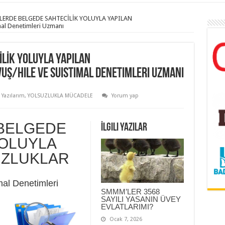
LERDE BELGEDE SAHTECİLİK YOLUYLA YAPILAN
al Denetimleri Uzmanı
İLİK YOLUYLA YAPILAN
Ş/Hile ve Suistimal Denetimleri Uzmanı
,
Yazılarım
,
YOLSUZLUKLA MÜCADELE
Yorum yap
BELGEDE
İlgili Yazılar
YOLUYLA
UZLUKLAR
al Denetimleri
SMMM’LER 3568
SAYILI YASANIN ÜVEY
EVLATLARIMI?
Ocak 7, 2026