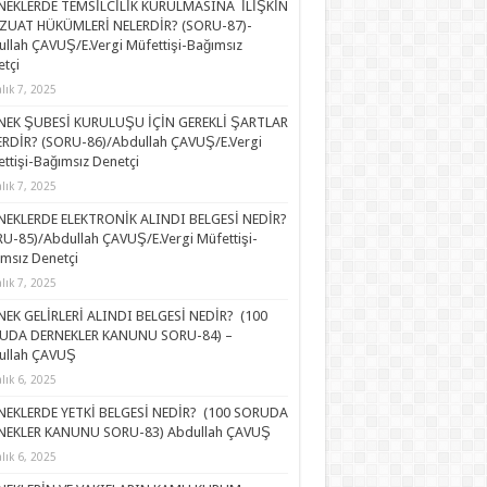
NEKLERDE TEMSİLCİLİK KURULMASINA İLİŞKİN
ZUAT HÜKÜMLERİ NELERDİR? (SORU-87)-
llah ÇAVUŞ/E.Vergi Müfettişi-Bağımsız
tçi
alık 7, 2025
NEK ŞUBESİ KURULUŞU İÇİN GEREKLİ ŞARTLAR
RDİR? (SORU-86)/Abdullah ÇAVUŞ/E.Vergi
ttişi-Bağımsız Denetçi
alık 7, 2025
NEKLERDE ELEKTRONİK ALINDI BELGESİ NEDİR?
U-85)/Abdullah ÇAVUŞ/E.Vergi Müfettişi-
msız Denetçi
alık 7, 2025
EK GELİRLERİ ALINDI BELGESİ NEDİR? (100
UDA DERNEKLER KANUNU SORU-84) –
ullah ÇAVUŞ
alık 6, 2025
NEKLERDE YETKİ BELGESİ NEDİR? (100 SORUDA
NEKLER KANUNU SORU-83) Abdullah ÇAVUŞ
alık 6, 2025