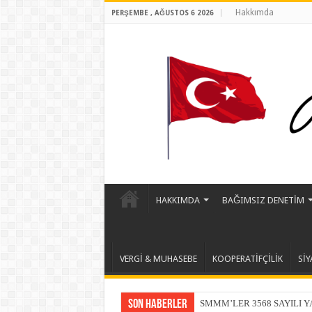
Hakkımda
PERŞEMBE , AĞUSTOS 6 2026
HAKKIMDA
BAĞIMSIZ DENETİM
VERGİ & MUHASEBE
KOOPERATİFÇİLİK
SİY
Son Haberler
SMMM’LER 3568 SAYILI 