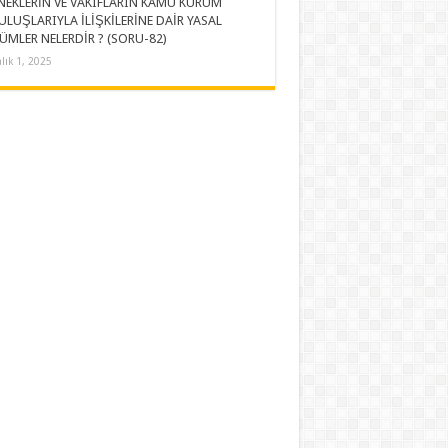
NEKLERİN VE VAKIFLARIN KAMU KURUM
ULUŞLARIYLA İLİŞKİLERİNE DAİR YASAL
ÜMLER NELERDİR ? (SORU-82)
alık 1, 2025