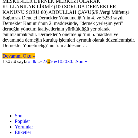
MESKENLER DERNEK MERKEZİ OLARAK
KULLANILABİLİRMİ? (100 SORUDA DERNEKLER
KANUNU SORU-80) ABDULLAH ÇAVUŞ/E.Vergi Müfettişi-
Bağımsız Denetçi Dernekler Yönetmeliği’nin 4. ve 5253 sayılı
Dernekler Kanunu’nun 2. maddesinde, “dernek yerleşim yeri”
derneğin yönetim faaliyetlerinin yürütüldüğü yer olarak
tanımlanmaktadır. Dernekler Yönetmeliği’nin 5. maddesi ve
devamında derneğin kuruluş işlemleri ayrıntılı olarak düzenlenmiştir.
Dernekler Yönetmeliği’nin 5. maddesine …
Devamını Oku »
174 / 4 sayfa
« İlk
...
«
2
3
4
5
6
»
10
20
30
...
Son »
Son
Popüler
Yorumlar
Etiketler