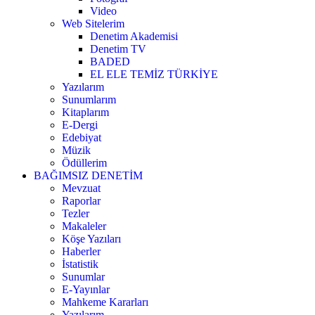
Video
Web Sitelerim
Denetim Akademisi
Denetim TV
BADED
EL ELE TEMİZ TÜRKİYE
Yazılarım
Sunumlarım
Kitaplarım
E-Dergi
Edebiyat
Müzik
Ödüllerim
BAĞIMSIZ DENETİM
Mevzuat
Raporlar
Tezler
Makaleler
Köşe Yazıları
Haberler
İstatistik
Sunumlar
E-Yayınlar
Mahkeme Kararları
Yazılarım