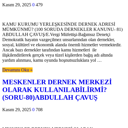
Kasım 29, 2025
0
479
KAMU KURUMU YERLEŞKESİNDE DERNEK ADRESİ
MÜMKÜNMÜ? (100 SORUDA DERNEKLER KANUNU- 81)
ABDULLAH ÇAVUŞ/E.Vergi Müfettişi-Bağımsız Denetçi
Demokratik hayatın vazgeçilmez unsurlarından olan dernekler,
sosyal, kültürel ve ekonomik alanda önemli hizmetler vermektedir.
Ancak bazı dernekler tarafından kamu hizmetleri ile
ilişkilendirilerek gerçek veya tüzel kişilerden bağış adı altında
yardım alınması, kamu oyunda hoşnutsuzluklara yol …
Devamını Oku »
MESKENLER DERNEK MERKEZİ
OLARAK KULLANILABİLİRMİ?
(SORU-80)ABDULLAH ÇAVUŞ
Kasım 29, 2025
0
708