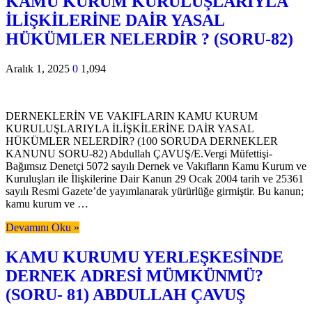
KAMU KURUM KURULUŞLARIYLA
İLİŞKİLERİNE DAİR YASAL
HÜKÜMLER NELERDİR ? (SORU-82)
Aralık 1, 2025
0
1,094
DERNEKLERİN VE VAKIFLARIN KAMU KURUM
KURULUŞLARIYLA İLİŞKİLERİNE DAİR YASAL
HÜKÜMLER NELERDİR? (100 SORUDA DERNEKLER
KANUNU SORU-82) Abdullah ÇAVUŞ/E.Vergi Müfettişi-
Bağımsız Denetçi 5072 sayılı Dernek ve Vakıfların Kamu Kurum ve
Kuruluşları ile İlişkilerine Dair Kanun 29 Ocak 2004 tarih ve 25361
sayılı Resmi Gazete’de yayımlanarak yürürlüğe girmiştir. Bu kanun;
kamu kurum ve …
Devamını Oku »
KAMU KURUMU YERLEŞKESİNDE
DERNEK ADRESİ MÜMKÜNMÜ?
(SORU- 81) ABDULLAH ÇAVUŞ