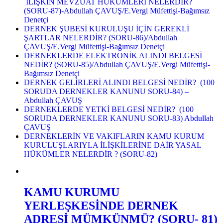
İLİŞKİN MEVZUAT HÜKÜMLERİ NELERDİR?
(SORU-87)-Abdullah ÇAVUŞ/E.Vergi Müfettişi-Bağımsız
Denetçi
DERNEK ŞUBESİ KURULUŞU İÇİN GEREKLİ
ŞARTLAR NELERDİR? (SORU-86)/Abdullah
ÇAVUŞ/E.Vergi Müfettişi-Bağımsız Denetçi
DERNEKLERDE ELEKTRONİK ALINDI BELGESİ
NEDİR? (SORU-85)/Abdullah ÇAVUŞ/E.Vergi Müfettişi-
Bağımsız Denetçi
DERNEK GELİRLERİ ALINDI BELGESİ NEDİR? (100
SORUDA DERNEKLER KANUNU SORU-84) –
Abdullah ÇAVUŞ
DERNEKLERDE YETKİ BELGESİ NEDİR? (100
SORUDA DERNEKLER KANUNU SORU-83) Abdullah
ÇAVUŞ
DERNEKLERİN VE VAKIFLARIN KAMU KURUM
KURULUŞLARIYLA İLİŞKİLERİNE DAİR YASAL
HÜKÜMLER NELERDİR ? (SORU-82)
KAMU KURUMU
YERLEŞKESİNDE DERNEK
ADRESİ MÜMKÜNMÜ? (SORU- 81)