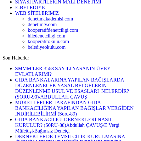
SİYASİ PARTİLERİN MALİ DENETİMİ
E-BELEDİYE
WEB SİTELERİMİZ
denetimakademisi.com
denetimtv.com
kooperatifdenetciligi.com
hiledenetciligi.com
kooperatifokulu.com
belediyeokulu.com
Son Haberler
SMMM’LER 3568 SAYILI YASANIN ÜVEY
EVLATLARIMI?
GIDA BANKALARINA YAPILAN BAĞIŞLARDA
DÜZENLENECEK YASAL BELGELERİN
DÜZENLENME USUL VE ESASLARI NELERDİR?
(SORU-90)-ABDULLAH ÇAVUŞ
MÜKELLEFLER TARAFINDAN GIDA
BANKACILIĞINA YAPILAN BAĞIŞLAR VERGİDEN
İNDİRİLEBİLİRMİ (Soru-89)
GIDA BANKACILIĞI DERNEKLERİ NASIL
KURULUR? (S0RU-88)Abdullah ÇAVUŞ/E.Vergi
Müfettişi-Bağımsız Denetçi
DERNEKLERDE TEMSİLCİLİK KURULMASINA