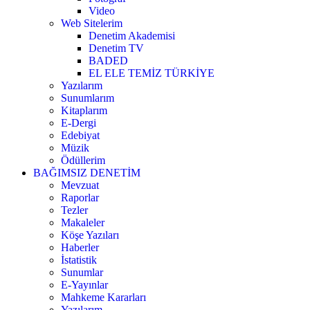
Video
Web Sitelerim
Denetim Akademisi
Denetim TV
BADED
EL ELE TEMİZ TÜRKİYE
Yazılarım
Sunumlarım
Kitaplarım
E-Dergi
Edebiyat
Müzik
Ödüllerim
BAĞIMSIZ DENETİM
Mevzuat
Raporlar
Tezler
Makaleler
Köşe Yazıları
Haberler
İstatistik
Sunumlar
E-Yayınlar
Mahkeme Kararları
Yazılarım