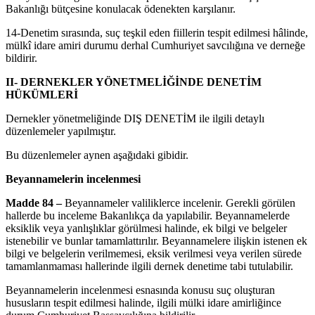
Bakanlığı bütçesine konulacak ödenekten karşılanır.
14-Denetim sırasında, suç teşkil eden fiillerin tespit edilmesi hâlinde,
mülkî idare amiri durumu derhal Cumhuriyet savcılığına ve derneğe
bildirir.
II- DERNEKLER YÖNETMELİĞİNDE DENETİM
HÜKÜMLERİ
Dernekler yönetmeliğinde DIŞ DENETİM ile ilgili detaylı
düzenlemeler yapılmıştır.
Bu düzenlemeler aynen aşağıdaki gibidir.
Beyannamelerin incelenmesi
Madde 84 –
Beyannameler valiliklerce incelenir. Gerekli görülen
hallerde bu inceleme Bakanlıkça da yapılabilir. Beyannamelerde
eksiklik veya yanlışlıklar görülmesi halinde, ek bilgi ve belgeler
istenebilir ve bunlar tamamlattırılır. Beyannamelere ilişkin istenen ek
bilgi ve belgelerin verilmemesi, eksik verilmesi veya verilen sürede
tamamlanmaması hallerinde ilgili dernek denetime tabi tutulabilir.
Beyannamelerin incelenmesi esnasında konusu suç oluşturan
hususların tespit edilmesi halinde, ilgili mülki idare amirliğince