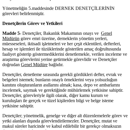
Yönetmeliğin 5.maddesinde DERNEK DENETÇİLERİNİN
görevleri belirlenmiştir.
Denetçilerin Görev ve Yetkileri
Madde 5-
Denetçiler, Bakanlık Makamının onayı ve
Genel
Müdürün
görev emri üzerine, derneklerin yönetim yerleri,
müesseseleri, iktisadi işletmeleri ve her çeşit eklentileri, defterleri,
hesap ve işlemleri ile tüzüklerinde gösterilen amaç doğrultusunda
faaliyet gösterip göstermediklerini denetlemekle, verilen inceleme ve
araştırma görevlerini yerine getirmekle görevlidir ve Denetçiler
doğrudan
Genel Müdüre
bağlıdır.
Denetçiler, denetleme sırasında gerekli gördükleri defter, evrak ve
belgeleri istemek; bunların onaylı örneklerini veya yolsuzluğun
kanıtını oluşturanların asıllarını almak; kasa, depo ve ambarlarını
incelemek, saymak ve gerektiğinde mühürlemek yetkisine sahiptir.
Denetçiler, görevleriyle ilgili olarak, diğer kamu kurum ve
kuruluşları ile gerçek ve tüzel kişilerden bilgi ve belge isteme
yetkisine sahiptir.
Denetçiler; yönetmelik, genelge ve diğer alt düzenlemelerle görev ve
yetki alanları dışında görevlendirilemezler. Denetçiler, mutat ve
makul süreler haricinde ve kabul edilebilir bir gerekçe olmaksızın