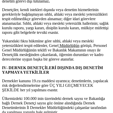
denetim görevi dışı tutulamaz
.
Denetçiler, kendi istekleri dışında veya denetim hizmetlerinin
gerekleriyle bağdaşmayan sıhhi, ahlaki veya mesleki yetersizlikleri
tespit edilmedikçe görevden alınamaz; diğer idari görevlere
atanamazlar. Sıhhi, ahlaki veya mesleki yetersizlik hallerinin; sağlık
kurulu raporu, yargı kararı, disiplin kurulu kararı, mülkiye müfettişi
raporu gibi belgelerle tevsiki esastır.
Yukarıdaki fıkra hükmüne göre sıhhi, ahlaki veya mesleki
yetersizlikleri tespit edilenler, Genel
Müdürlüğün
görüşü, Personel
Genel Müdürlüğünün teklifi ve Bakanlık Makamının onayı ile
Denetçilik mesleğinden çıkarılarak, öğrenim durumları ve kadro
derecelerine uygun başka bir göreve atanırlar.
IV- DERNEK DENETÇİLERİ DIŞINDA DIŞ DENETİM
YAPMAYA YETKİLİLER
Dernekler kanunu 19.cu maddesi uyarınca; denetimlerin, yapılacak
risk değerlendirmelerine göre ÜÇ YILI GEÇMEYECEK
ŞEKİLDE her yıl yapılması esastır.
Ülkemizdeki 100.000 inin üzerindeki dernek sayısı ve Bakanlığa
bağlı Dernek Denetçi sayısı göz önüne alındığında Dernek
Denetimlerinin İl Dernekler Müdürlüğündeki çalışanlar tarafından
da yapılması zorunlu hale gelmiştir.