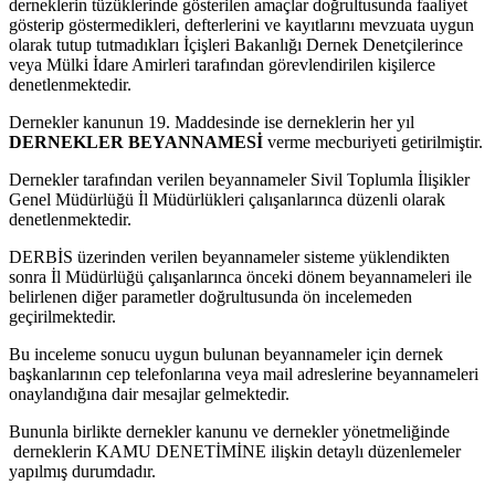
derneklerin tüzüklerinde gösterilen amaçlar doğrultusunda faaliyet
gösterip göstermedikleri, defterlerini ve kayıtlarını mevzuata uygun
olarak tutup tutmadıkları İçişleri Bakanlığı Dernek Denetçilerince
veya Mülki İdare Amirleri tarafından görevlendirilen kişilerce
denetlenmektedir.
Dernekler kanunun 19. Maddesinde ise derneklerin her yıl
DERNEKLER BEYANNAMESİ
verme mecburiyeti getirilmiştir.
Dernekler tarafından verilen beyannameler Sivil Toplumla İlişikler
Genel Müdürlüğü İl Müdürlükleri çalışanlarınca düzenli olarak
denetlenmektedir.
DERBİS üzerinden verilen beyannameler sisteme yüklendikten
sonra İl Müdürlüğü çalışanlarınca önceki dönem beyannameleri ile
belirlenen diğer parametler doğrultusunda ön incelemeden
geçirilmektedir.
Bu inceleme sonucu uygun bulunan beyannameler için dernek
başkanlarının cep telefonlarına veya mail adreslerine beyannameleri
onaylandığına dair mesajlar gelmektedir.
Bununla birlikte dernekler kanunu ve dernekler yönetmeliğinde
derneklerin KAMU DENETİMİNE ilişkin detaylı düzenlemeler
yapılmış durumdadır.