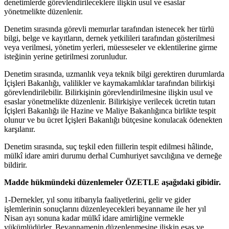
denetimlerde görevlendirileceklere ilişkin usul ve esaslar
yönetmelikte düzenlenir.
Denetim sırasında görevli memurlar tarafından istenecek her türlü
bilgi, belge ve kayıtların, dernek yetkilileri tarafından gösterilmesi
veya verilmesi, yönetim yerleri, müesseseler ve eklentilerine girme
isteğinin yerine getirilmesi zorunludur.
Denetim sırasında, uzmanlık veya teknik bilgi gerektiren durumlarda
İçişleri Bakanlığı, valilikler ve kaymakamlıklar tarafından bilirkişi
görevlendirilebilir. Bilirkişinin görevlendirilmesine ilişkin usul ve
esaslar yönetmelikte düzenlenir. Bilirkişiye verilecek ücretin tutarı
İçişleri Bakanlığı ile Hazine ve Maliye Bakanlığınca birlikte tespit
olunur ve bu ücret İçişleri Bakanlığı bütçesine konulacak ödenekten
karşılanır.
Denetim sırasında, suç teşkil eden fiillerin tespit edilmesi hâlinde,
mülkî idare amiri durumu derhal Cumhuriyet savcılığına ve derneğe
bildirir.
Madde hükmündeki düzenlemeler ÖZETLE aşağıdaki gibidir.
1-Dernekler, yıl sonu itibarıyla faaliyetlerini, gelir ve gider
işlemlerinin sonuçlarını düzenleyecekleri beyanname ile her yıl
Nisan ayı sonuna kadar mülkî idare amirliğine vermekle
yükümlüdürler. Beyannamenin düzenlenmesine ilişkin esas ve