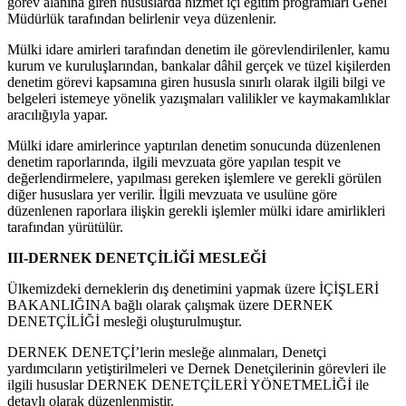
görev alanına giren hususlarda hizmet içi eğitim programları Genel
Müdürlük tarafından belirlenir veya düzenlenir.
Mülki idare amirleri tarafından denetim ile görevlendirilenler, kamu
kurum ve kuruluşlarından, bankalar dâhil gerçek ve tüzel kişilerden
denetim görevi kapsamına giren hususla sınırlı olarak ilgili bilgi ve
belgeleri istemeye yönelik yazışmaları valilikler ve kaymakamlıklar
aracılığıyla yapar.
Mülki idare amirlerince yaptırılan denetim sonucunda düzenlenen
denetim raporlarında, ilgili mevzuata göre yapılan tespit ve
değerlendirmelere, yapılması gereken işlemlere ve gerekli görülen
diğer hususlara yer verilir. İlgili mevzuata ve usulüne göre
düzenlenen raporlara ilişkin gerekli işlemler mülki idare amirlikleri
tarafından yürütülür.
III-DERNEK DENETÇİLİĞİ MESLEĞİ
Ülkemizdeki derneklerin dış denetimini yapmak üzere İÇİŞLERİ
BAKANLIĞINA bağlı olarak çalışmak üzere DERNEK
DENETÇİLİĞİ mesleği oluşturulmuştur.
DERNEK DENETÇİ’lerin mesleğe alınmaları, Denetçi
yardımcıların yetiştirilmeleri ve Dernek Denetçilerinin görevleri ile
ilgili hususlar DERNEK DENETÇİLERİ YÖNETMELİĞİ ile
detaylı olarak düzenlenmiştir.