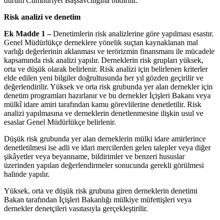
durum Cumhuriyet Başsavcılığına bildirilir.
Risk analizi ve denetim
Ek Madde 1 –
Denetimlerin risk analizlerine göre yapılması esastır.
Genel Müdürlükçe derneklere yönelik suçtan kaynaklanan mal
varlığı değerlerinin aklanması ve terörizmin finansmanı ile mücadele
kapsamında risk analizi yapılır. Derneklerin risk grupları yüksek,
orta ve düşük olarak belirlenir. Risk analizi için belirlenen kriterler
elde edilen yeni bilgiler doğrultusunda her yıl gözden geçirilir ve
değerlendirilir. Yüksek ve orta risk grubunda yer alan dernekler için
denetim programları hazırlanır ve bu dernekler İçişleri Bakanı veya
mülkî idare amiri tarafından kamu görevlilerine denetletilir. Risk
analizi yapılmasına ve derneklerin denetlenmesine ilişkin usul ve
esaslar Genel Müdürlükçe belirlenir.
Düşük risk grubunda yer alan derneklerin mülki idare amirlerince
denetletilmesi ise adli ve idari mercilerden gelen talepler veya diğer
şikâyetler veya beyanname, bildirimler ve benzeri hususlar
üzerinden yapılan değerlendirmeler sonucunda gerekli görülmesi
halinde yapılır.
Yüksek, orta ve düşük risk grubuna giren derneklerin denetimi
Bakan tarafından İçişleri Bakanlığı mülkiye müfettişleri veya
dernekler denetçileri vasıtasıyla gerçekleştirilir.