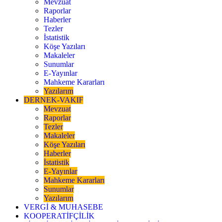
Mevzuat
Raporlar
Haberler
Tezler
İstatistik
Köşe Yazıları
Makaleler
Sunumlar
E-Yayınlar
Mahkeme Kararları
Yazılarım
DERNEK-VAKIF
Mevzuat
Raporlar
Tezler
Makaleler
Köşe Yazıları
Haberler
İstatistik
E-Yayınlar
Mahkeme Kararları
Sunumlar
Yazılarım
VERGİ & MUHASEBE
KOOPERATİFÇİLİK