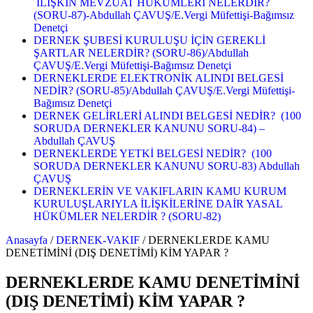
İLİŞKİN MEVZUAT HÜKÜMLERİ NELERDİR?
(SORU-87)-Abdullah ÇAVUŞ/E.Vergi Müfettişi-Bağımsız
Denetçi
DERNEK ŞUBESİ KURULUŞU İÇİN GEREKLİ
ŞARTLAR NELERDİR? (SORU-86)/Abdullah
ÇAVUŞ/E.Vergi Müfettişi-Bağımsız Denetçi
DERNEKLERDE ELEKTRONİK ALINDI BELGESİ
NEDİR? (SORU-85)/Abdullah ÇAVUŞ/E.Vergi Müfettişi-
Bağımsız Denetçi
DERNEK GELİRLERİ ALINDI BELGESİ NEDİR? (100
SORUDA DERNEKLER KANUNU SORU-84) –
Abdullah ÇAVUŞ
DERNEKLERDE YETKİ BELGESİ NEDİR? (100
SORUDA DERNEKLER KANUNU SORU-83) Abdullah
ÇAVUŞ
DERNEKLERİN VE VAKIFLARIN KAMU KURUM
KURULUŞLARIYLA İLİŞKİLERİNE DAİR YASAL
HÜKÜMLER NELERDİR ? (SORU-82)
Anasayfa
/
DERNEK-VAKIF
/
DERNEKLERDE KAMU
DENETİMİNİ (DIŞ DENETİMİ) KİM YAPAR ?
DERNEKLERDE KAMU DENETİMİNİ
(DIŞ DENETİMİ) KİM YAPAR ?