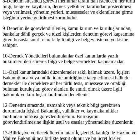
8-Denetim sırasında görevli memurlar tarafından istenecek her türlü
bilgi, belge ve kayıtların, dernek yetkilileri tarafından gösterilmesi
veya verilmesi, yönetim yerleri, müesseseler ve eklentilerine girme
isteğinin yerine getirilmesi zorunludur.
9-Denetim ile görevlendirilenler, kamu kurum ve kuruluşlarından,
bankalar dâhil gerçek ve tüzel kişilerden denetim görevi kapsamına
giren hususla sınırlı olarak ilgili bilgi ve belgeyi isteme yetkisine
sahiptir.
10-Dernek Yöneticileri bulunulanlar özel kanunlarda yazılı
hükümleri ileri sürerek bilgi ve belge vermekten kaçınamazlar.
11-Özel kanunlarındaki düzenlemeler saklı kalmak üzere, İçişleri
Bakanlığınca veya mülki idare amirliğince talep edilmesi hâlinde,
dernekler ile derneklere ait her türlü tesis, müessese ve ortaklığı
bulunan kuruluşlar, görev alanları ile sınırlı olmak üzere ilgili
bakanlık ve kuruluşlar tarafından denetlenir.
12-Denetim sırasında, uzmanlık veya teknik bilgi gerektiren
durumlarda İçişleri Bakanlığı, valilikler ve kaymakamlıklar
tarafından bilirkişi görevlendirilebilir. Bilirkişinin
görevlendirilmesine ilişkin usul ve esaslar yönetmelikte düzenlenir.
13-Bilirkişiye verilecek ücretin tutarı İçişleri Bakanlığı ile Hazine ve
Maliye Bakanlığınca birlikte tespit olunur ve bu ücret İçişleri