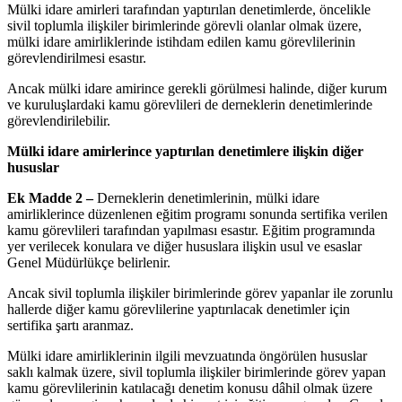
Mülki idare amirleri tarafından yaptırılan denetimlerde, öncelikle
sivil toplumla ilişkiler birimlerinde görevli olanlar olmak üzere,
mülki idare amirliklerinde istihdam edilen kamu görevlilerinin
görevlendirilmesi esastır.
Ancak mülki idare amirince gerekli görülmesi halinde, diğer kurum
ve kuruluşlardaki kamu görevlileri de derneklerin denetimlerinde
görevlendirilebilir.
Mülki idare amirlerince yaptırılan denetimlere ilişkin diğer
hususlar
Ek Madde 2 –
Derneklerin denetimlerinin, mülki idare
amirliklerince düzenlenen eğitim programı sonunda sertifika verilen
kamu görevlileri tarafından yapılması esastır. Eğitim programında
yer verilecek konulara ve diğer hususlara ilişkin usul ve esaslar
Genel Müdürlükçe belirlenir.
Ancak sivil toplumla ilişkiler birimlerinde görev yapanlar ile zorunlu
hallerde diğer kamu görevlilerine yaptırılacak denetimler için
sertifika şartı aranmaz.
Mülki idare amirliklerinin ilgili mevzuatında öngörülen hususlar
saklı kalmak üzere, sivil toplumla ilişkiler birimlerinde görev yapan
kamu görevlilerinin katılacağı denetim konusu dâhil olmak üzere