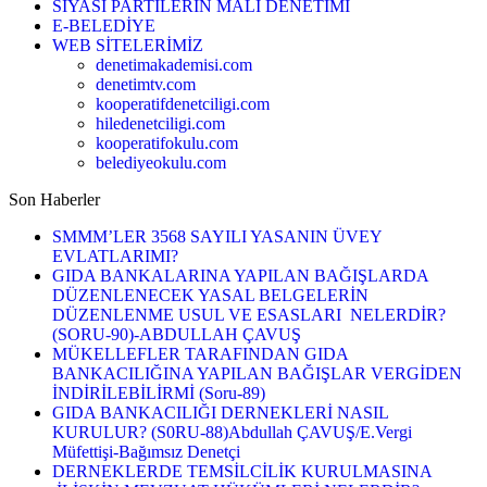
SİYASİ PARTİLERİN MALİ DENETİMİ
E-BELEDİYE
WEB SİTELERİMİZ
denetimakademisi.com
denetimtv.com
kooperatifdenetciligi.com
hiledenetciligi.com
kooperatifokulu.com
belediyeokulu.com
Son Haberler
SMMM’LER 3568 SAYILI YASANIN ÜVEY
EVLATLARIMI?
GIDA BANKALARINA YAPILAN BAĞIŞLARDA
DÜZENLENECEK YASAL BELGELERİN
DÜZENLENME USUL VE ESASLARI NELERDİR?
(SORU-90)-ABDULLAH ÇAVUŞ
MÜKELLEFLER TARAFINDAN GIDA
BANKACILIĞINA YAPILAN BAĞIŞLAR VERGİDEN
İNDİRİLEBİLİRMİ (Soru-89)
GIDA BANKACILIĞI DERNEKLERİ NASIL
KURULUR? (S0RU-88)Abdullah ÇAVUŞ/E.Vergi
Müfettişi-Bağımsız Denetçi
DERNEKLERDE TEMSİLCİLİK KURULMASINA