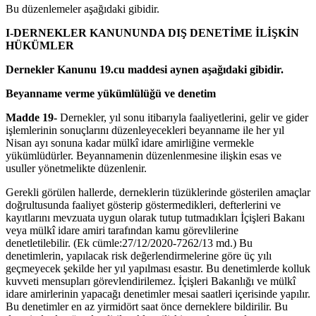
Bu düzenlemeler aşağıdaki gibidir.
I-DERNEKLER KANUNUNDA DIŞ DENETİME İLİŞKİN
HÜKÜMLER
Dernekler Kanunu 19.cu maddesi aynen aşağıdaki gibidir.
Beyanname verme yükümlülüğü ve denetim
Madde 19-
Dernekler, yıl sonu itibarıyla faaliyetlerini, gelir ve gider
işlemlerinin sonuçlarını düzenleyecekleri beyanname ile her yıl
Nisan ayı sonuna kadar mülkî idare amirliğine vermekle
yükümlüdürler. Beyannamenin düzenlenmesine ilişkin esas ve
usuller yönetmelikte düzenlenir.
Gerekli görülen hallerde, derneklerin tüzüklerinde gösterilen amaçlar
doğrultusunda faaliyet gösterip göstermedikleri, defterlerini ve
kayıtlarını mevzuata uygun olarak tutup tutmadıkları İçişleri Bakanı
veya mülkî idare amiri tarafından kamu görevlilerine
denetletilebilir. (Ek cümle:27/12/2020-7262/13 md.) Bu
denetimlerin, yapılacak risk değerlendirmelerine göre üç yılı
geçmeyecek şekilde her yıl yapılması esastır. Bu denetimlerde kolluk
kuvveti mensupları görevlendirilemez. İçişleri Bakanlığı ve mülkî
idare amirlerinin yapacağı denetimler mesai saatleri içerisinde yapılır.
Bu denetimler en az yirmidört saat önce derneklere bildirilir. Bu