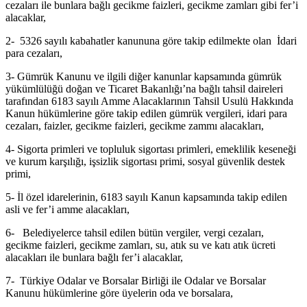
cezaları ile bunlara bağlı gecikme faizleri, gecikme zamları gibi fer’i
alacaklar,
2- 5326 sayılı kabahatler kanununa göre takip edilmekte olan İdari
para cezaları,
3- Gümrük Kanunu ve ilgili diğer kanunlar kapsamında gümrük
yükümlülüğü doğan ve Ticaret Bakanlığı’na bağlı tahsil daireleri
tarafından 6183 sayılı Amme Alacaklarının Tahsil Usulü Hakkında
Kanun hükümlerine göre takip edilen gümrük vergileri, idari para
cezaları, faizler, gecikme faizleri, gecikme zammı alacakları,
4- Sigorta primleri ve topluluk sigortası primleri, emeklilik keseneği
ve kurum karşılığı, işsizlik sigortası primi, sosyal güvenlik destek
primi,
5- İl özel idarelerinin, 6183 sayılı Kanun kapsamında takip edilen
asli ve fer’i amme alacakları,
6- Belediyelerce tahsil edilen bütün vergiler, vergi cezaları,
gecikme faizleri, gecikme zamları, su, atık su ve katı atık ücreti
alacakları ile bunlara bağlı fer’i alacaklar,
7- Türkiye Odalar ve Borsalar Birliği ile Odalar ve Borsalar
Kanunu hükümlerine göre üyelerin oda ve borsalara,