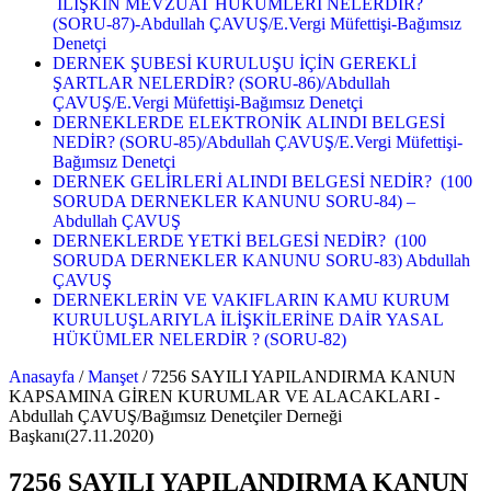
İLİŞKİN MEVZUAT HÜKÜMLERİ NELERDİR?
(SORU-87)-Abdullah ÇAVUŞ/E.Vergi Müfettişi-Bağımsız
Denetçi
DERNEK ŞUBESİ KURULUŞU İÇİN GEREKLİ
ŞARTLAR NELERDİR? (SORU-86)/Abdullah
ÇAVUŞ/E.Vergi Müfettişi-Bağımsız Denetçi
DERNEKLERDE ELEKTRONİK ALINDI BELGESİ
NEDİR? (SORU-85)/Abdullah ÇAVUŞ/E.Vergi Müfettişi-
Bağımsız Denetçi
DERNEK GELİRLERİ ALINDI BELGESİ NEDİR? (100
SORUDA DERNEKLER KANUNU SORU-84) –
Abdullah ÇAVUŞ
DERNEKLERDE YETKİ BELGESİ NEDİR? (100
SORUDA DERNEKLER KANUNU SORU-83) Abdullah
ÇAVUŞ
DERNEKLERİN VE VAKIFLARIN KAMU KURUM
KURULUŞLARIYLA İLİŞKİLERİNE DAİR YASAL
HÜKÜMLER NELERDİR ? (SORU-82)
Anasayfa
/
Manşet
/
7256 SAYILI YAPILANDIRMA KANUN
KAPSAMINA GİREN KURUMLAR VE ALACAKLARI -
Abdullah ÇAVUŞ/Bağımsız Denetçiler Derneği
Başkanı(27.11.2020)
7256 SAYILI YAPILANDIRMA KANUN