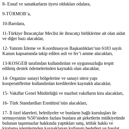
8- Esnaf ve sanatkarların üyesi oldukları odalara,
9-TÜRMOB’a,
10-Barolara,
11-Türkiye İhracatçılar Meclisi ile ihracatçı birliklerine ait olan aidat
ve diğer bazı alacaklar,
12- Yatırım İzleme ve Koordinasyon Başkanlıkları’nın 6183 sayılı
Kanun kapsamında takip edilen asli ve fer’i amme alacakları,
13-KOSGEB tarafından kullandırılan ve uygunsuzluğu tespit
edilmiş destek ödemelerinden kaynaklı olan alacaklar,
14- Organize sanayi bölgelerine ve sanayi sitesi yapı
kooperatiflerine kullandırılan kredilerden kaynaklı alacaklar,
15- Vakıflar Genel Müdürlüğü ve mazbut vakıfların kira alacakları,
16- Türk Standardları Enstitüsü’nün alacakları,
17- İl özel idareleri, belediyeler ve bunların bağlı kuruluşları ile
sermayesinin %50’sinden fazlası bunlara ait şirketlerin mülkiyetinde
bulunan taşınmazlar hakkında yaptıkları satış, irtifak hakkı ve
kiralama işlemlerinden kaynaklanan kullanım bedelleri ve hasılat