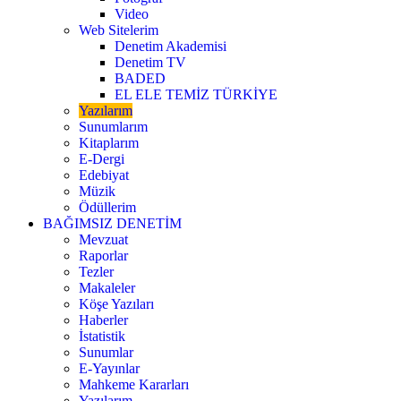
Video
Web Sitelerim
Denetim Akademisi
Denetim TV
BADED
EL ELE TEMİZ TÜRKİYE
Yazılarım
Sunumlarım
Kitaplarım
E-Dergi
Edebiyat
Müzik
Ödüllerim
BAĞIMSIZ DENETİM
Mevzuat
Raporlar
Tezler
Makaleler
Köşe Yazıları
Haberler
İstatistik
Sunumlar
E-Yayınlar
Mahkeme Kararları
Yazılarım