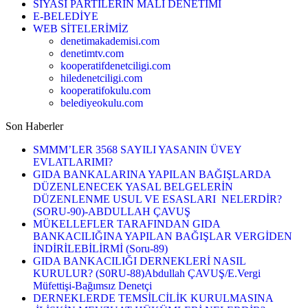
SİYASİ PARTİLERİN MALİ DENETİMİ
E-BELEDİYE
WEB SİTELERİMİZ
denetimakademisi.com
denetimtv.com
kooperatifdenetciligi.com
hiledenetciligi.com
kooperatifokulu.com
belediyeokulu.com
Son Haberler
SMMM’LER 3568 SAYILI YASANIN ÜVEY
EVLATLARIMI?
GIDA BANKALARINA YAPILAN BAĞIŞLARDA
DÜZENLENECEK YASAL BELGELERİN
DÜZENLENME USUL VE ESASLARI NELERDİR?
(SORU-90)-ABDULLAH ÇAVUŞ
MÜKELLEFLER TARAFINDAN GIDA
BANKACILIĞINA YAPILAN BAĞIŞLAR VERGİDEN
İNDİRİLEBİLİRMİ (Soru-89)
GIDA BANKACILIĞI DERNEKLERİ NASIL
KURULUR? (S0RU-88)Abdullah ÇAVUŞ/E.Vergi
Müfettişi-Bağımsız Denetçi
DERNEKLERDE TEMSİLCİLİK KURULMASINA