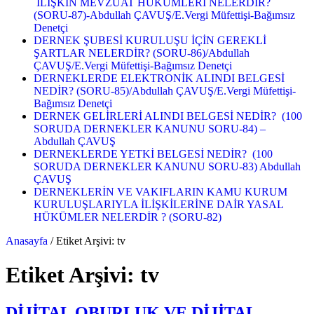
İLİŞKİN MEVZUAT HÜKÜMLERİ NELERDİR?
(SORU-87)-Abdullah ÇAVUŞ/E.Vergi Müfettişi-Bağımsız
Denetçi
DERNEK ŞUBESİ KURULUŞU İÇİN GEREKLİ
ŞARTLAR NELERDİR? (SORU-86)/Abdullah
ÇAVUŞ/E.Vergi Müfettişi-Bağımsız Denetçi
DERNEKLERDE ELEKTRONİK ALINDI BELGESİ
NEDİR? (SORU-85)/Abdullah ÇAVUŞ/E.Vergi Müfettişi-
Bağımsız Denetçi
DERNEK GELİRLERİ ALINDI BELGESİ NEDİR? (100
SORUDA DERNEKLER KANUNU SORU-84) –
Abdullah ÇAVUŞ
DERNEKLERDE YETKİ BELGESİ NEDİR? (100
SORUDA DERNEKLER KANUNU SORU-83) Abdullah
ÇAVUŞ
DERNEKLERİN VE VAKIFLARIN KAMU KURUM
KURULUŞLARIYLA İLİŞKİLERİNE DAİR YASAL
HÜKÜMLER NELERDİR ? (SORU-82)
Anasayfa
/
Etiket Arşivi: tv
Etiket Arşivi:
tv
DİJİTAL OBURLUK VE DİJİTAL