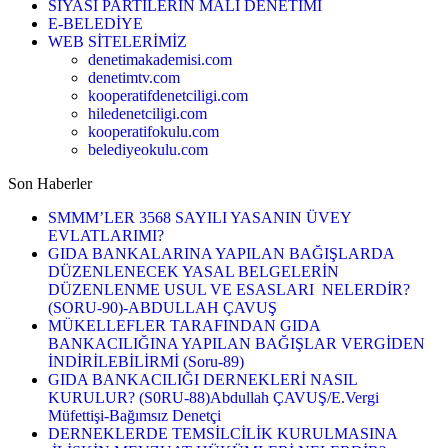
SİYASİ PARTİLERİN MALİ DENETİMİ
E-BELEDİYE
WEB SİTELERİMİZ
denetimakademisi.com
denetimtv.com
kooperatifdenetciligi.com
hiledenetciligi.com
kooperatifokulu.com
belediyeokulu.com
Son Haberler
SMMM’LER 3568 SAYILI YASANIN ÜVEY
EVLATLARIMI?
GIDA BANKALARINA YAPILAN BAĞIŞLARDA
DÜZENLENECEK YASAL BELGELERİN
DÜZENLENME USUL VE ESASLARI NELERDİR?
(SORU-90)-ABDULLAH ÇAVUŞ
MÜKELLEFLER TARAFINDAN GIDA
BANKACILIĞINA YAPILAN BAĞIŞLAR VERGİDEN
İNDİRİLEBİLİRMİ (Soru-89)
GIDA BANKACILIĞI DERNEKLERİ NASIL
KURULUR? (S0RU-88)Abdullah ÇAVUŞ/E.Vergi
Müfettişi-Bağımsız Denetçi
DERNEKLERDE TEMSİLCİLİK KURULMASINA