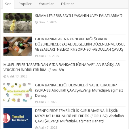
Son
Popüler
Yorumlar
Etiketler
SMMM’LER 3568 SAYILI YASANIN ÜVEY EVLATLARIMI?
Ocak 7, 2026
GIDA BANKALARINA YAPILAN BAĞIŞLARDA
DÜZENLENECEK YASAL BELGELERİN DÜZENLENME USUL
VE ESASLARI NELERDİR?(SORU-90)-ABDULLAH ÇAVUŞ
Aralık 15, 2025
MÜKELLEFLER TARAFINDAN GIDA BANKACILIĞINA YAPILAN BAĞIŞLAR
VERGİDEN İNDİRİLEBİLİRMİ (Soru-89)
Aralık 13, 2025
GIDA BANKACILIĞI DERNEKLERİ NASIL KURULUR?
(S0RU-88)Abdullah ÇAVUŞ/E.Vergi Müfettişi-Bağımsız
Denetçi
Aralık 9, 2025
DERNEKLERDE TEMSİLCİLİK KURULMASINA İLİŞKİN
MEVZUAT HÜKÜMLERİ NELERDİR? (SORU-87)-Abdullah
ÇAVUŞ/E.Vergi Müfettişi-Bağımsız Denetçi
Aralık 7, 2025