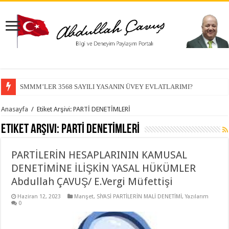
SMMM’LER 3568 SAYILI YASANIN ÜVEY EVLATLARIMI?
Anasayfa
/
Etiket Arşivi: PARTİ DENETİMLERİ
Etiket Arşivi:
PARTİ DENETİMLERİ
PARTİLERİN HESAPLARININ KAMUSAL
DENETİMİNE İLİŞKİN YASAL HÜKÜMLER
Abdullah ÇAVUŞ/ E.Vergi Müfettişi
Haziran 12, 2023
Manşet
,
SİYASİ PARTİLERİN MALİ DENETİMİ
,
Yazılarım
0