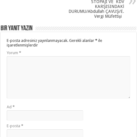
STOPAJI VE KDV
KARŞISINDAKİ
DURUMU/Abdullah ÇAVUŞ/E.
Vergi Müfettişi
Bir yanıt yazın
E-posta adresiniz yayınlanmayacak.
Gerekli alanlar
*
ile
işaretlenmişlerdir
Yorum
*
Ad
*
E-posta
*