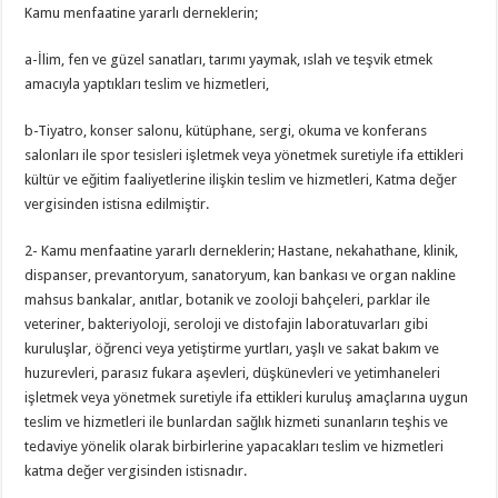
Kamu menfaatine yararlı derneklerin;
a-İlim, fen ve güzel sanatları, tarımı yaymak, ıslah ve teşvik etmek
amacıyla yaptıkları teslim ve hizmetleri,
b-Tiyatro, konser salonu, kütüphane, sergi, okuma ve konferans
salonları ile spor tesisleri işletmek veya yönetmek suretiyle ifa ettikleri
kültür ve eğitim faaliyetlerine ilişkin teslim ve hizmetleri, Katma değer
vergisinden istisna edilmiştir.
2- Kamu menfaatine yararlı derneklerin; Hastane, nekahathane, klinik,
dispanser, prevantoryum, sanatoryum, kan bankası ve organ nakline
mahsus bankalar, anıtlar, botanik ve zooloji bahçeleri, parklar ile
veteriner, bakteriyoloji, seroloji ve distofajin laboratuvarları gibi
kuruluşlar, öğrenci veya yetiştirme yurtları, yaşlı ve sakat bakım ve
huzurevleri, parasız fukara aşevleri, düşkünevleri ve yetimhaneleri
işletmek veya yönetmek suretiyle ifa ettikleri kuruluş amaçlarına uygun
teslim ve hizmetleri ile bunlardan sağlık hizmeti sunanların teşhis ve
tedaviye yönelik olarak birbirlerine yapacakları teslim ve hizmetleri
katma değer vergisinden istisnadır.