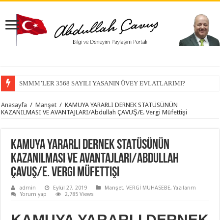
SMMM’LER 3568 SAYILI YASANIN ÜVEY EVLATLARIMI?
Anasayfa
/
Manşet
/
KAMUYA YARARLI DERNEK STATÜSÜNÜN
KAZANILMASI VE AVANTAJLARI/Abdullah ÇAVUŞ/E. Vergi Müfettişi
KAMUYA YARARLI DERNEK STATÜSÜNÜN
KAZANILMASI VE AVANTAJLARI/Abdullah
ÇAVUŞ/E. Vergi Müfettişi
admin
Eylül 27, 2019
Manşet
,
VERGİ MUHASEBE
,
Yazılarım
Yorum yap
2,785 Views
KAMUYA YARARLI DERNEK