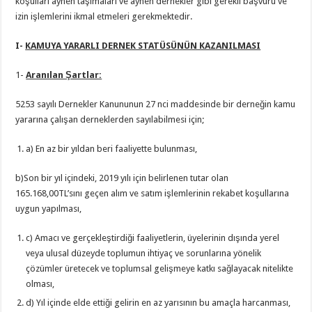
koşulları aynen taşımaları ve aynen dernekler gibi gerekli başvuru ve
izin işlemlerini ikmal etmeleri gerekmektedir.
I-
KAMUYA YARARLI DERNEK STATÜSÜNÜN KAZANILMASI
1-
Aranılan Şartlar:
5253 sayılı Dernekler Kanununun 27 nci maddesinde bir derneğin kamu
yararına çalışan derneklerden sayılabilmesi için;
a) En az bir yıldan beri faaliyette bulunması,
b)Son bir yıl içindeki, 2019 yılı için belirlenen tutar olan
165.168,00TL’sını geçen alım ve satım işlemlerinin rekabet koşullarına
uygun yapılması,
c) Amacı ve gerçekleştirdiği faaliyetlerin, üyelerinin dışında yerel
veya ulusal düzeyde toplumun ihtiyaç ve sorunlarına yönelik
çözümler üretecek ve toplumsal gelişmeye katkı sağlayacak nitelikte
olması,
d) Yıl içinde elde ettiği gelirin en az yarısının bu amaçla harcanması,