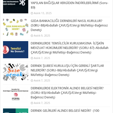
YAPILAN BAĞIŞLAR VERGİDEN İNDİRİLEBİLİRMİ (Soru-
89)
Aralık 13, 2025
GIDA BANKACILIĞI DERNEKLERİ NASIL KURULUR?
(S0RU-88)Abdullah ÇAVUŞ/E.Vergi Müfettişi-Bağımsız
Denetçi
Aralık 9, 2025
DERNEKLERDE TEMSİLCİLİK KURULMASINA İLİŞKİN
MEVZUAT HÜKÜMLERİ NELERDİR? (SORU-87)-Abdullah
ÇAVUŞ/E.Vergi Müfettişi-Bağımsız Denetçi
Aralık 7, 2025
DERNEK ŞUBESİ KURULUŞU İÇİN GEREKLİ ŞARTLAR
NELERDİR? (SORU-86)/Abdullah ÇAVUŞ/E.Vergi
Müfettişi-Bağımsız Denetçi
Aralık 7, 2025
DERNEKLERDE ELEKTRONİK ALINDI BELGESİ NEDİR?
(SORU-85)/Abdullah ÇAVUŞ/E.Vergi Müfettişi-
Bağımsız Denetçi
Aralık 7, 2025
DERNEK GELİRLERİ ALINDI BELGESİ NEDİR? (100