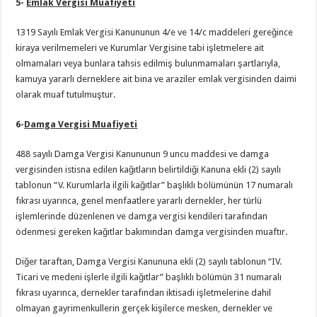
5-
Emlak Vergisi Muafiyeti
1319 Sayılı Emlak Vergisi Kanununun 4/e ve 14/c maddeleri gereğince
kiraya verilmemeleri ve Kurumlar Vergisine tabi işletmelere ait
olmamaları veya bunlara tahsis edilmiş bulunmamaları şartlarıyla,
kamuya yararlı derneklere ait bina ve araziler emlak vergisinden daimi
olarak muaf tutulmuştur.
6-
Damga Vergisi Muafiyeti
488 sayılı Damga Vergisi Kanununun 9 uncu maddesi ve damga
vergisinden istisna edilen kağıtların belirtildiği Kanuna ekli (2) sayılı
tablonun “V. Kurumlarla ilgili kağıtlar” başlıklı bölümünün 17 numaralı
fıkrası uyarınca, genel menfaatlere yararlı dernekler, her türlü
işlemlerinde düzenlenen ve damga vergisi kendileri tarafından
ödenmesi gereken kağıtlar bakımından damga vergisinden muaftır.
Diğer taraftan, Damga Vergisi Kanununa ekli (2) sayılı tablonun “IV.
Ticari ve medeni işlerle ilgili kağıtlar” başlıklı bölümün 31 numaralı
fıkrası uyarınca, dernekler tarafından iktisadi işletmelerine dahil
olmayan gayrimenkullerin gerçek kişilerce mesken, dernekler ve