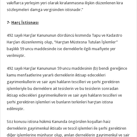
vakıflarca yerleşim yeri olarak kiralanmasına ilişkin düzenlenen kira
sözleşmeleri damga vergisinden istisnadır.”
7-
Harç İstisnası
492 sayılı Harçlar Kanununun dördüncü kısmında Tapu ve Kadastro
Harçları düzenlenmiş olup, “Harçtan Müstesna Tutulan İşlemler”
başlıklı 59 uncu maddesinde ise derneklerle ilgili muafiyete yer
verilmiştir.
492 sayılı Harçlar Kanununun 59 uncu maddesinin (b) bendi gereğince
kamu menfaatlerine yararlı derneklerin iktisap edecekleri
gayrimenkullerin ve sair ayni hakların tescilleri ve şerhi gerektiren
işlemleriyle bu derneklere ait tesislerin ve bu tesislerin sonradan
iktisap edecekleri gayrimenkullerin ve sair ayni hakların tescilleri ve
şerhi gerektiren işlemleri ve bunların terkinleri harçtan istisna
edilmiştir.
Söz konusu istisna hükmü Kanunda öngörülen koşulları haiz
derneklerin gayrimenkul iktisabı ve tescil işlemleri ile şerhi gerektiren
diğer işlemlerine münhasır olup, anılan derneklerin gayrimenkul ve sair