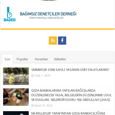
Son
Popüler
Yorumlar
Etiketler
SMMM’LER 3568 SAYILI YASANIN ÜVEY EVLATLARIMI?
Ocak 7, 2026
GIDA BANKALARINA YAPILAN BAĞIŞLARDA
DÜZENLENECEK YASAL BELGELERİN DÜZENLENME USUL
VE ESASLARI NELERDİR?(SORU-90)-ABDULLAH ÇAVUŞ
Aralık 15, 2025
MÜKELLEFLER TARAFINDAN GIDA BANKACILIĞINA