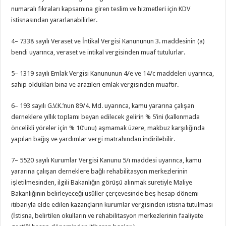
numaralı fıkraları kapsamına giren teslim ve hizmetleri için KDV
istisnasından yararlanabilirler.
4– 7338 sayılı Veraset ve İntikal Vergisi Kanununun 3. maddesinin (a)
bendi uyarınca, veraset ve intikal vergisinden muaf tutulurlar.
5– 1319 sayılı Emlak Vergisi Kanununun 4/e ve 14/c maddeleri uyarınca,
sahip oldukları bina ve arazileri emlak vergisinden muaftır.
6– 193 sayılı G.V.K.’nun 89/4. Md. uyarınca, kamu yararına çalışan
derneklere yıllık toplamı beyan edilecek gelirin % 5’ini (kalkınmada
öncelikli yöreler için % 10’unu) aşmamak üzere, makbuz karşılığında
yapılan bağış ve yardımlar vergi matrahından indirilebilir.
7– 5520 sayılı Kurumlar Vergisi Kanunu 5/ı maddesi uyarınca, kamu
yararına çalışan derneklere bağlı rehabilitasyon merkezlerinin
işletilmesinden, ilgili Bakanlığın görüşü alınmak suretiyle Maliye
Bakanlığının belirleyeceği usûller çerçevesinde beş hesap dönemi
itibarıyla elde edilen kazançların kurumlar vergisinden istisna tutulması
(İstisna, belirtilen okulların ve rehabilitasyon merkezlerinin faaliyete