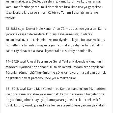
kullanılmak üzere, Devlet dairelerine, kamu kurum ve kuruluşlarına,
kamu menfaatine yararlı milli derneklere bırakılması veya gerçek ve
tüzel kişilere kiraya verilmesi, Kültür ve Turizm Bakanlığının iznine
tabidir.
13-2886 sayılı Devlet İhale Kanunu’nun 72. maddesinde yer alan “Kamu
yararına çalışan derneklere, kuruluş gayelerine uygun olarak
kullanılmak üzere, Hazinenin özel mülkiyetinde kayıtlı bulunan ve kamu
hizmetlerine tahsisli olmayan taşınmaz malları, satış tarihindeki alım
satım rayici nazara alınarak kıymet takdiri suretiyle satılabilir.
14– 2429 sayılı Ulusal Bayram ve Genel Tatiller Hakkındaki Kanunun 4.
maddesi uyarınca hazırlanan “Ulusal ve Resmi Bayramlarda Yapılacak
Törenler Yönetmeliği” hükümlerine göre kamu yararına çalışan dernek
başkanları devlet protokolünde yer almaktadırlar.
15– 5018 sayılı Kamu Mali Yönetimi ve Kontrol Kanunu’nun 29. maddesi
uyarınca genel yönetim kapsamındaki kamu idarelerinin bütçelerinde
öngörülmüş olmak kaydıyla; kamu yararı gözetilerek dernek, vakıf,
birlik, kurum, kuruluş, sandık ve benzeri teşekküllere yardım yapılabilir.