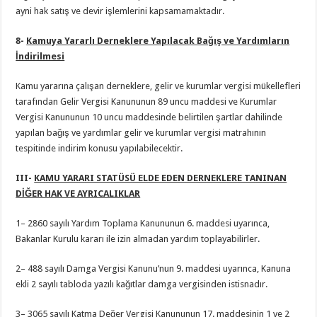
ayni hak satış ve devir işlemlerini kapsamamaktadır.
8-
Kamuya Yararlı Derneklere Yapılacak Bağış ve Yardımların
İndirilmesi
Kamu yararına çalışan derneklere, gelir ve kurumlar vergisi mükellefleri
tarafından Gelir Vergisi Kanununun 89 uncu maddesi ve Kurumlar
Vergisi Kanununun 10 uncu maddesinde belirtilen şartlar dahilinde
yapılan bağış ve yardımlar gelir ve kurumlar vergisi matrahının
tespitinde indirim konusu yapılabilecektir.
III-
KAMU YARARI STATÜSÜ ELDE EDEN DERNEKLERE TANINAN
DİĞER HAK VE AYRICALIKLAR
1– 2860 sayılı Yardım Toplama Kanununun 6. maddesi uyarınca,
Bakanlar Kurulu kararı ile izin almadan yardım toplayabilirler.
2– 488 sayılı Damga Vergisi Kanunu’nun 9. maddesi uyarınca, Kanuna
ekli 2 sayılı tabloda yazılı kağıtlar damga vergisinden istisnadır.
3– 3065 sayılı Katma Değer Vergisi Kanununun 17. maddesinin 1 ve 2