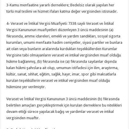
3-Kamu menfaatine yararlı derneklere; Bedelsiz olarak yapılan her
türlü mal teslimi ve hizmet ifaları katma değer vergisinden istisnadır.
4- Veraset ve İntikal Vergisi Muafiyeti: 7338 sayılı Veraset ve İntikal
Vergisi Kanununun muafiyetleri düzenleyen 3 üncü maddesinin (a)
fıkrasında, amme idareleri, emekli ve yardım sandıkları, sosyal sigorta
kurumları, umumi menfaate hadim cemiyetler, siyasi partiler ve bunlara
ait olan veya bunların aralarında kurdukları teşekküllerden Kurumlar
Vergisine tabi olmayanların veraset ve intikal vergisinden muaf olduğu
hükme bağlanmış, (b) fıkrasında ise (a) fıkrasında sayılanlar dışında
kalan hükmi şahıslara ait olup, umumun istifadesi için ilim, araştırma,
kültür, sanat, sıhhat, eğitim, sağlık, hayır, imar, spor gibi maksatlarla
kurulan teşekküllerin veraset ve intikal vergisinden muaf olduğu
hükmüne yer verilmiştir.
Veraset ve İntikal Vergisi Kanununun 3 üncü maddesinin (b) fıkrasında
belirtilen amaçları gerçekleştirmek için kurulan derneklere bu nitelikleri
devam ettiği sürece yapılacak bağış ve yardımlar veraset ve intikal
vergisinden muaftır.