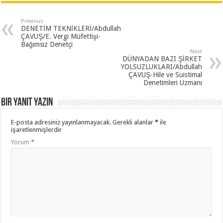
Previous
DENETİM TEKNİKLERİ/Abdullah
ÇAVUŞ/E. Vergi Müfettişi-
Bağımsız Denetçi
Next
DÜNYADAN BAZI ŞİRKET
YOLSUZLUKLARI/Abdullah
ÇAVUŞ-Hile ve Suistimal
Denetimleri Uzmanı
Bir yanıt yazın
E-posta adresiniz yayınlanmayacak.
Gerekli alanlar
*
ile
işaretlenmişlerdir
Yorum
*