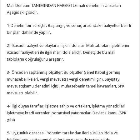
Mali Denetim TANIMINDAN HAREKETLE mali denetimin Unsurları
Aşağıdaki gibidir.
1-Denetim bir süreçtir. Başlangıç ve sonuç arasındaki faaliyetler belirli
bir plan dahilinde yapılır.
2- İktisadi faaliyet ve olaylara ilişkin iddialar. Mali tablolar, işletmenin
iktisadi faaliyetleri ile ilgili mali iddialarıdır. Denetçide bu mali
tabloların doğruluğunu araştırır.
3- Önceden saptanmış ölçütler; Bu ölçütler Genel Kabul görmüş
muhasebe ilkeleri, vergi mevzuatı ( vergi denetimi için), Sayıştay
mevzuatı(kamu denetimi için) , muhasebenin temel kavramları, SPK
mevzuatı olabilir.
4- İlgi duyan taraflar; işletme sahip ve ortakları, işletme yöneticileri
işletmeye kredi verenler, potansiyel yatırımcılar, Devlet + kamu (SPK
gibi)
5- Uygunluk derecesi: Yönetim tarafından ileri sürülen iddia ve
bildirimlerin saptanmış ölçütlere ne derecede uyum içinde