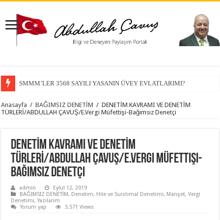
SMMM’LER 3568 SAYILI YASANIN ÜVEY EVLATLARIMI?
Anasayfa
/
BAĞIMSIZ DENETİM
/
DENETİM KAVRAMI VE DENETİM
TÜRLERİ/ABDULLAH ÇAVUŞ/E.Vergi Müfettişi-Bağımsız Denetçi
DENETİM KAVRAMI VE DENETİM
TÜRLERİ/ABDULLAH ÇAVUŞ/E.Vergi Müfettişi-
Bağımsız Denetçi
admin
Eylül 12, 2019
BAĞIMSIZ DENETİM
,
Denetim
,
Hile ve Suistimal Denetimi
,
Manşet
,
Vergi
Denetimi
,
Yazılarım
Yorum yap
3,571 Views