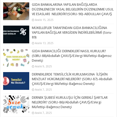
GIDA BANKALARINA YAPILAN BAĞIŞLARDA
DÜZENLENECEK YASAL BELGELERİN DÜZENLENME USUL
VE ESASLARI NELERDİR?(SORU-90)-ABDULLAH ÇAVUŞ
Aralık 15, 2025
MÜKELLEFLER TARAFINDAN GIDA BANKACILIĞINA
YAPILAN BAĞIŞLAR VERGİDEN İNDİRİLEBİLİRMİ (Soru-
89)
Aralık 13, 2025
GIDA BANKACILIĞI DERNEKLERİ NASIL KURULUR?
(S0RU-88)Abdullah ÇAVUŞ/E.Vergi Müfettişi-Bağımsız
Denetçi
Aralık 9, 2025
DERNEKLERDE TEMSİLCİLİK KURULMASINA İLİŞKİN
MEVZUAT HÜKÜMLERİ NELERDİR? (SORU-87)-Abdullah
ÇAVUŞ/E.Vergi Müfettişi-Bağımsız Denetçi
Aralık 7, 2025
DERNEK ŞUBESİ KURULUŞU İÇİN GEREKLİ ŞARTLAR
NELERDİR? (SORU-86)/Abdullah ÇAVUŞ/E.Vergi
Müfettişi-Bağımsız Denetçi
Aralık 7, 2025