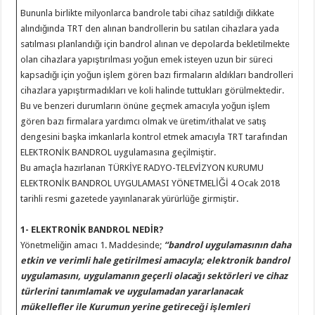
Bununla birlikte milyonlarca bandrole tabi cihaz satıldığı dikkate
alındığında TRT den alınan bandrollerin bu satılan cihazlara yada
satılması planlandığı için bandrol alınan ve depolarda bekletilmekte
olan cihazlara yapıştırılması yoğun emek isteyen uzun bir süreci
kapsadığı için yoğun işlem gören bazı firmaların aldıkları bandrolleri
cihazlara yapıştırmadıkları ve koli halinde tuttukları görülmektedir.
Bu ve benzeri durumların önüne geçmek amacıyla yoğun işlem
gören bazı firmalara yardımcı olmak ve üretim/ithalat ve satış
dengesini başka imkanlarla kontrol etmek amacıyla TRT tarafından
ELEKTRONİK BANDROL uygulamasına geçilmiştir.
Bu amaçla hazırlanan TÜRKİYE RADYO-TELEVİZYON KURUMU
ELEKTRONİK BANDROL UYGULAMASI YÖNETMELİĞİ 4 Ocak 2018
tarihli resmi gazetede yayınlanarak yürürlüğe girmiştir.
1- ELEKTRONİK BANDROL NEDİR?
Yönetmeliğin amacı 1. Maddesinde;
“bandrol uygulamasının daha
etkin ve verimli hale getirilmesi amacıyla; elektronik bandrol
uygulamasını, uygulamanın geçerli olacağı sektörleri ve cihaz
türlerini tanımlamak ve uygulamadan yararlanacak
mükellefler ile Kurumun yerine getireceği işlemleri