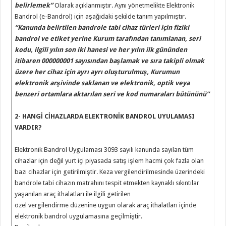
belirlemek”
Olarak açıklanmıştır. Aynı yönetmelikte Elektronik
Bandrol (e-Bandrol) için aşağıdaki şekilde tanım yapılmıştır.
“Kanunda belirtilen bandrole tabi cihaz türleri için fiziki
bandrol ve etiket yerine Kurum tarafından tanımlanan, seri
kodu, ilgili yılın son iki hanesi ve her yılın ilk gününden
itibaren 000000001 sayısından başlamak ve sıra takipli olmak
üzere her cihaz için ayrı ayrı oluşturulmuş, Kurumun
elektronik arşivinde saklanan ve elektronik, optik veya
benzeri ortamlara aktarılan seri ve kod numaraları bütününü”
2- HANGİ CİHAZLARDA ELEKTRONİK BANDROL UYULAMASI
VARDIR?
Elektronik Bandrol Uygulaması 3093 sayılı kanunda sayılan tüm
cihazlar için değil yurt içi piyasada satış işlem hacmi çok fazla olan
bazı cihazlar için getirilmiştir. Keza vergilendirilmesinde üzerindeki
bandrole tabi cihazın matrahını tespit etmekten kaynaklı sıkıntılar
yaşanılan araç ithalatları ile ilgili getirilen
özel vergilendirme düzenine uygun olarak araç ithalatları içinde
elektronik bandrol uygulamasına geçilmiştir.