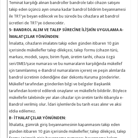
Teminat karşılığı alınan bandroller bandrole tabi cihazın satışını
takip eden üçüncü ayın onuna kadar bandrol bildirim beyannamesi
ile TRT’ye beyan edilecek ve bu sürede bu cihazlara ait bandrol
ücretleri de TRT’ye ödenecektir.
5- BANDROL ALIM VE TALEP SÜRECİNE İLİŞKİN UYGULAMA
A-
İMALATÇILAR YÖNÜNDEN:
İmalatta, cihazların imalatını takip eden günden itibaren 10 gün
içerisinde mükellefler talep dilekçesi, talep formu (cihazın türü,
markası, modeli, sayısı, birim fiyatı, üretim tarihi, cihaza özgü
seri/IMEI/şase numarası ve bu numaraların karşılığında mükellef
için tanımlanmış e-Bandrol numaralarını içeren) ve peşin alımlarda
bandrol ücretinin ödendiğine dair dekontu Kuruma gönderirler.
Mükellef tarafından gönderilen bilgi ve belgeler Başkanlık
tarafından kontrol edilerek onaylanır ve mükellefe bildirilir. Böylece
mükellefin talebinde yer alan cihazlar için üretim tarihi itibarıyla e-
Bandrol verilmiş olur. İdari işlemlerde bu tarih esas alınır ve aksi
iddia edilemez.
B- İTHALATÇILAR YÖNÜNDEN:
İthalatta, gümrük giriş beyannamesinin kapanmasını takip eden
günden itibaren 10 gün içerisinde mükellefler; talep dilekçesi, talep