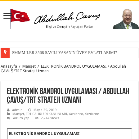
SMMM’LER 3568 SAYILI YASANIN ÜVEY EVLATLARIMI?
Anasayfa
/
Manşet
/
ELEKTRONİK BANDROL UYGULAMASI / Abdullah
ÇAVUŞ/TRT Strateji Uzmanı
ELEKTRONİK BANDROL UYGULAMASI / Abdullah
ÇAVUŞ/TRT Strateji Uzmanı
admin
Mayıs 29, 2019
Manşet
,
TRT GELİRLERİ KANUNLARI
,
Yazılarım
,
Yazılarım
Yorum yap
2,244 Views
ELEKTRONİK BANDROL UYGULAMASI