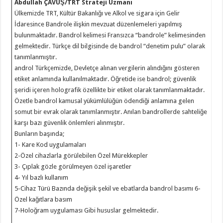
Abdullah ÇAVUŞ/TRT Strateji Uzmanı
Ülkemizde TRT, Kültür Bakanlığı ve Alkol ve sigara için Gelir
İdaresince Bandrole ilişkin mevzuat düzenlemeleri yapılmış
bulunmaktadır. Bandrol kelimesi Fransızca “bandrole” kelimesinden
gelmektedir. Türkçe dil bilgisinde de bandrol “denetim pulu” olarak
tanımlanmıştır.
androl Türkçemizde, Devletçe alınan vergilerin alındığını gösteren
etiket anlamında kullanılmaktadır. Öğretide ise bandrol; güvenlik
şeridi içeren holografik özellikte bir etiket olarak tanımlanmaktadır.
Özetle bandrol kamusal yükümlülüğün ödendiği anlamına gelen
somut bir evrak olarak tanımlanmıştır. Anılan bandrollerde sahteliğe
karşı bazı güvenlik önlemleri alınmıştır.
Bunların başında;
1- Kare Kod uygulamaları
2-Özel cihazlarla görülebilen Özel Mürekkepler
3- Çıplak gözle görülmeyen özel işaretler
4- Yıl bazlı kullanım
5-Cihaz Türü Bazında değişik şekil ve ebatlarda bandrol basımı 6-
Özel kağıtlara basım
7-Holoğram uygulaması Gibi hususlar gelmektedir.