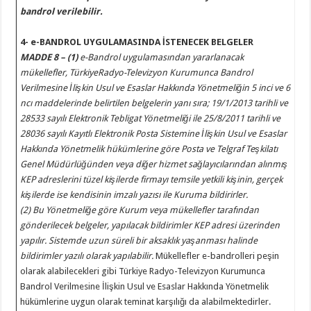
bandrol verilebilir.
4- e-BANDROL UYGULAMASINDA İSTENECEK BELGELER
MADDE 8 – (1)
e-Bandrol uygulamasından yararlanacak
mükellefler, TürkiyeRadyo-Televizyon Kurumunca Bandrol
Verilmesine İlişkin Usul ve Esaslar Hakkında Yönetmeliğin 5 inci ve 6
ncı maddelerinde belirtilen belgelerin yanı sıra; 19/1/2013 tarihli ve
28533 sayılı Elektronik Tebligat Yönetmeliği ile 25/8/2011 tarihli ve
28036 sayılı Kayıtlı Elektronik Posta Sistemine İlişkin Usul ve Esaslar
Hakkında Yönetmelik hükümlerine göre Posta ve Telgraf Teşkilatı
Genel Müdürlüğünden veya diğer hizmet sağlayıcılarından alınmış
KEP adreslerini tüzel kişilerde firmayı temsile yetkili kişinin, gerçek
kişilerde ise kendisinin imzalı yazısı ile Kuruma bildirirler.
(2) Bu Yönetmeliğe göre Kurum veya mükellefler tarafından
gönderilecek belgeler, yapılacak bildirimler KEP adresi üzerinden
yapılır. Sistemde uzun süreli bir aksaklık yaşanması halinde
bildirimler yazılı olarak yapılabilir.
Mükellefler e-bandrolleri peşin
olarak alabilecekleri gibi Türkiye Radyo-Televizyon Kurumunca
Bandrol Verilmesine İlişkin Usul ve Esaslar Hakkında Yönetmelik
hükümlerine uygun olarak teminat karşılığı da alabilmektedirler.