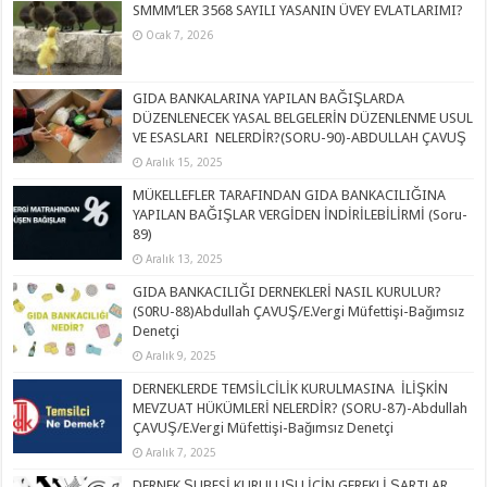
SMMM’LER 3568 SAYILI YASANIN ÜVEY EVLATLARIMI?
Ocak 7, 2026
GIDA BANKALARINA YAPILAN BAĞIŞLARDA
DÜZENLENECEK YASAL BELGELERİN DÜZENLENME USUL
VE ESASLARI NELERDİR?(SORU-90)-ABDULLAH ÇAVUŞ
Aralık 15, 2025
MÜKELLEFLER TARAFINDAN GIDA BANKACILIĞINA
YAPILAN BAĞIŞLAR VERGİDEN İNDİRİLEBİLİRMİ (Soru-
89)
Aralık 13, 2025
GIDA BANKACILIĞI DERNEKLERİ NASIL KURULUR?
(S0RU-88)Abdullah ÇAVUŞ/E.Vergi Müfettişi-Bağımsız
Denetçi
Aralık 9, 2025
DERNEKLERDE TEMSİLCİLİK KURULMASINA İLİŞKİN
MEVZUAT HÜKÜMLERİ NELERDİR? (SORU-87)-Abdullah
ÇAVUŞ/E.Vergi Müfettişi-Bağımsız Denetçi
Aralık 7, 2025
DERNEK ŞUBESİ KURULUŞU İÇİN GEREKLİ ŞARTLAR