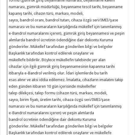
formu (gümrük giriş beyanname numarası, beyanname kalem
numarası, gümrük müdürlüğü, beyanname tescil tarihi, beyanname
kapanış tarihi, cihazın türü, markası, modeli,
sayısı, bandrol oranı, bandrol tutarı, cihaza özgü seri/IMEI/şase
numarası ve bu numaraların karşılığında mükellef için tanımlanmış
e-Bandrol numaralarını içeren), gümrük giriş beyannamesi ve peşin
alımlarda bandrol ücretinin ödendiğine dair dekontu Kuruma
gönderirler. Mükellef tarafından gönderilen bilgi ve belgeler
Başkanlık tarafından kontrol edilerek onaylanır ve
mükellefe bildirilir. Böylece mükellefin talebinde yer alan
cihazlar için ilgili gümrük giriş beyannamesinin kapanma tarihi
itibarıyla e-Bandrol verilmiş olur. İdari işlemlerde bu tarih
esas alınır ve aksi iddia edilemez. İmalatta, cihazların imalatını takip
eden günden itibaren 10 gün içerisinde mükellefler
talep dilekçesi, talep formu (cihazın türü, markası, modeli,
sayısı, birim fiyatı, üretim tarihi, cihaza özgü seri/IMEI/şase
numarası ve bu numaraların karşılığında mükellef için tanımlanmış
e-Bandrol numaralarını içeren) ve peşin alımlarda
bandrol ücretinin ödendiğine dair dekontu Kuruma
gönderirler. Mükellef tarafından gönderilen bilgi ve belgeler
Başkanlık tarafından kontrol edilerek onaylanır ve mükellefe