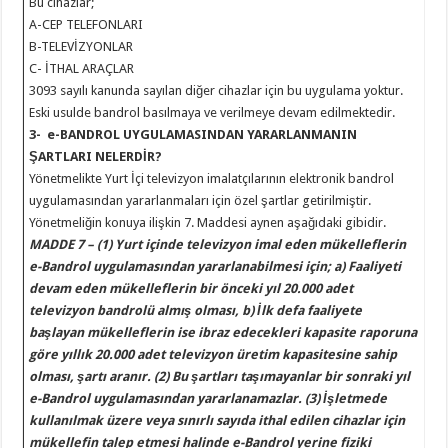
Bu cihazlar;
A-CEP TELEFONLARI
B-TELEVİZYONLAR
C- İTHAL ARAÇLAR
3093 sayılı kanunda sayılan diğer cihazlar için bu uygulama yoktur.
Eski usulde bandrol basılmaya ve verilmeye devam edilmektedir.
3- e-BANDROL UYGULAMASINDAN YARARLANMANIN
ŞARTLARI NELERDİR?
Yönetmelikte Yurt İçi televizyon imalatçılarının elektronik bandrol
uygulamasından yararlanmaları için özel şartlar getirilmiştir.
Yönetmeliğin konuya ilişkin 7. Maddesi aynen aşağıdaki gibidir.
MADDE 7 – (1) Yurt içinde televizyon imal eden mükelleflerin
e-Bandrol uygulamasından yararlanabilmesi için;
a) Faaliyeti
devam eden mükelleflerin bir önceki yıl 20.000 adet
televizyon bandrolü almış olması,
b) İlk defa faaliyete
başlayan mükelleflerin ise ibraz edecekleri kapasite raporuna
göre yıllık 20.000 adet televizyon üretim kapasitesine sahip
olması,
şartı aranır.
(2) Bu şartları taşımayanlar bir sonraki yıl
e-Bandrol uygulamasından yararlanamazlar.
(3) İşletmede
kullanılmak üzere veya sınırlı sayıda ithal edilen cihazlar için
mükellefin talep etmesi halinde e-Bandrol yerine fiziki