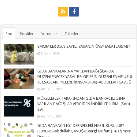
Son
Popüler
Yorumlar
Etiketler
SMMM’LER 3568 SAYILI YASANIN ÜVEY EVLATLARIMI?
Ocak 7, 2026
GIDA BANKALARINA YAPILAN BAĞIŞLARDA
DÜZENLENECEK YASAL BELGELERİN DÜZENLENME USUL
VE ESASLARI NELERDİR?(SORU-90)-ABDULLAH ÇAVUŞ
Aralık 15, 2025
MÜKELLEFLER TARAFINDAN GIDA BANKACILIĞINA
YAPILAN BAĞIŞLAR VERGİDEN İNDİRİLEBİLİRMİ (Soru-
89)
Aralık 13, 2025
GIDA BANKACILIĞI DERNEKLERİ NASIL KURULUR?
(S0RU-88)Abdullah ÇAVUŞ/E.Vergi Müfettişi-Bağımsız
Denetçi