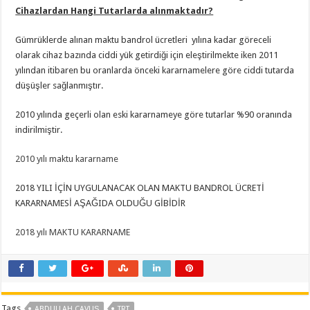
Cihazlardan Hangi Tutarlarda alınmaktadır?
Gümrüklerde alınan maktu bandrol ücretleri yılına kadar göreceli
olarak cihaz bazında ciddi yük getirdiği için eleştirilmekte iken 2011
yılından itibaren bu oranlarda önceki kararnamelere göre ciddi tutarda
düşüşler sağlanmıştır.
2010 yılında geçerli olan eski kararnameye göre tutarlar %90 oranında
indirilmiştir.
2010 yılı maktu kararname
2018 YILI İÇİN UYGULANACAK OLAN MAKTU BANDROL ÜCRETİ
KARARNAMESİ AŞAĞIDA OLDUĞU GİBİDİR
2018 yılı MAKTU KARARNAME
Tags
ABDULLAH ÇAVUŞ
TRT