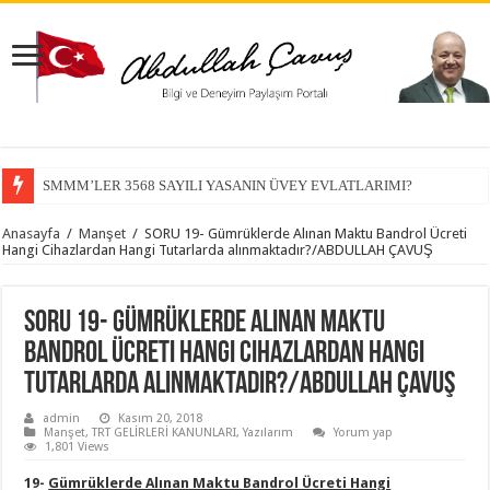
SMMM’LER 3568 SAYILI YASANIN ÜVEY EVLATLARIMI?
Anasayfa
/
Manşet
/
SORU 19- Gümrüklerde Alınan Maktu Bandrol Ücreti
Hangi Cihazlardan Hangi Tutarlarda alınmaktadır?/ABDULLAH ÇAVUŞ
SORU 19- Gümrüklerde Alınan Maktu
Bandrol Ücreti Hangi Cihazlardan Hangi
Tutarlarda alınmaktadır?/ABDULLAH ÇAVUŞ
admin
Kasım 20, 2018
Manşet
,
TRT GELİRLERİ KANUNLARI
,
Yazılarım
Yorum yap
1,801 Views
19-
Gümrüklerde Alınan Maktu Bandrol Ücreti Hangi