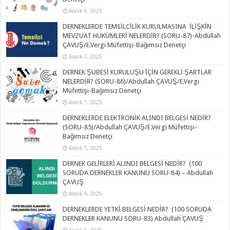
Aralık 9, 2025
DERNEKLERDE TEMSİLCİLİK KURULMASINA İLİŞKİN
MEVZUAT HÜKÜMLERİ NELERDİR? (SORU-87)-Abdullah
ÇAVUŞ/E.Vergi Müfettişi-Bağımsız Denetçi
Aralık 7, 2025
DERNEK ŞUBESİ KURULUŞU İÇİN GEREKLİ ŞARTLAR
NELERDİR? (SORU-86)/Abdullah ÇAVUŞ/E.Vergi
Müfettişi-Bağımsız Denetçi
Aralık 7, 2025
DERNEKLERDE ELEKTRONİK ALINDI BELGESİ NEDİR?
(SORU-85)/Abdullah ÇAVUŞ/E.Vergi Müfettişi-
Bağımsız Denetçi
Aralık 7, 2025
DERNEK GELİRLERİ ALINDI BELGESİ NEDİR? (100
SORUDA DERNEKLER KANUNU SORU-84) – Abdullah
ÇAVUŞ
Aralık 6, 2025
DERNEKLERDE YETKİ BELGESİ NEDİR? (100 SORUDA
DERNEKLER KANUNU SORU-83) Abdullah ÇAVUŞ
Aralık 6, 2025