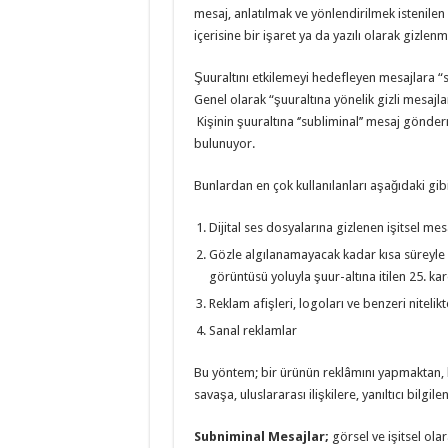
mesaj, anlatılmak ve yönlendirilmek istenilen
içerisine bir işaret ya da yazılı olarak gizlenm
Şuuraltını etkilemeyi hedefleyen mesajlara “s
Genel olarak “şuuraltına yönelik gizli mesajlar
Kişinin şuuraltına ‘’subliminal’’ mesaj gönde
bulunuyor.
Bunlardan en çok kullanılanları aşağıdaki gibi
Dijital ses dosyalarına gizlenen işitsel mesa
Gözle algılanamayacak kadar kısa süreyle v
görüntüsü yoluyla şuur-altına itilen 25. kar
Reklam afişleri, logoları ve benzeri niteli
Sanal reklamlar
Bu yöntem; bir ürünün reklâmını yapmaktan, 
savaşa, uluslararası ilişkilere, yanıltıcı bil
Subniminal Mesajlar;
görsel ve işitsel olar