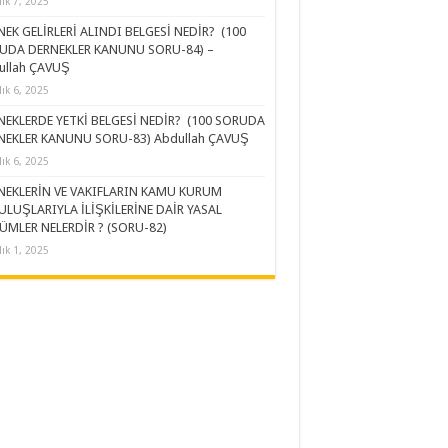
lık 7, 2025
EK GELİRLERİ ALINDI BELGESİ NEDİR? (100
UDA DERNEKLER KANUNU SORU-84) –
ullah ÇAVUŞ
lık 6, 2025
NEKLERDE YETKİ BELGESİ NEDİR? (100 SORUDA
NEKLER KANUNU SORU-83) Abdullah ÇAVUŞ
lık 6, 2025
NEKLERİN VE VAKIFLARIN KAMU KURUM
ULUŞLARIYLA İLİŞKİLERİNE DAİR YASAL
ÜMLER NELERDİR ? (SORU-82)
lık 1, 2025