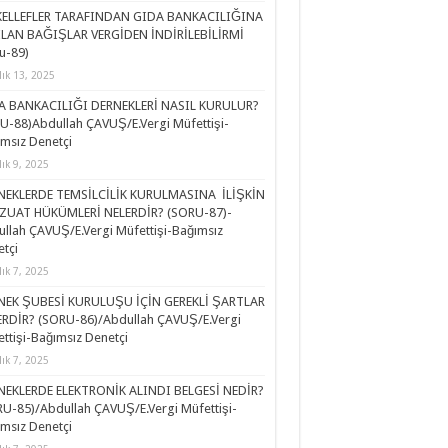
ELLEFLER TARAFINDAN GIDA BANKACILIĞINA
ILAN BAĞIŞLAR VERGİDEN İNDİRİLEBİLİRMİ
u-89)
lık 13, 2025
A BANKACILIĞI DERNEKLERİ NASIL KURULUR?
U-88)Abdullah ÇAVUŞ/E.Vergi Müfettişi-
msız Denetçi
lık 9, 2025
NEKLERDE TEMSİLCİLİK KURULMASINA İLİŞKİN
ZUAT HÜKÜMLERİ NELERDİR? (SORU-87)-
llah ÇAVUŞ/E.Vergi Müfettişi-Bağımsız
tçi
lık 7, 2025
NEK ŞUBESİ KURULUŞU İÇİN GEREKLİ ŞARTLAR
RDİR? (SORU-86)/Abdullah ÇAVUŞ/E.Vergi
ttişi-Bağımsız Denetçi
lık 7, 2025
NEKLERDE ELEKTRONİK ALINDI BELGESİ NEDİR?
U-85)/Abdullah ÇAVUŞ/E.Vergi Müfettişi-
msız Denetçi