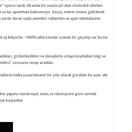
” uyarısı vardı. Ekranda bir ovada yol alan otomobili izlerken
ı ve bir apartman beliriveriyor. Kerpiç evlerin üstüne getirilmek
k yerde duran uydu antenleri reklamları ve uyarı tabelalarının
ok iyi biliyorlar. 1900’lü yıllara kadar uzanan bir geçmişi var bu tür
uladıkları, gözlemledikleri ve deneylerle ortaya koydukları bilgi ve
ebiliriz” sorusuna cevap aradılar.
 mallarını halka pazarlamanın bir yolu olarak gördüler bu şuur-altı
 her yapımcı kendi niyet, inanç ve ideolojisine göre vermek
eye başladılar.