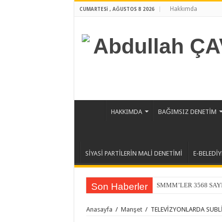
Hakkımda
CUMARTESI , AĞUSTOS 8 2026
HAKKIMDA
BAĞIMSIZ DENETİM
SİYASİ PARTİLERİN MALİ DENETİMİ
E-BELEDİY
Son Haberler
SMMM’LER 3568 SAYI
Anasayfa
/
Manşet
/
TELEVİZYONLARDA SUBLİ