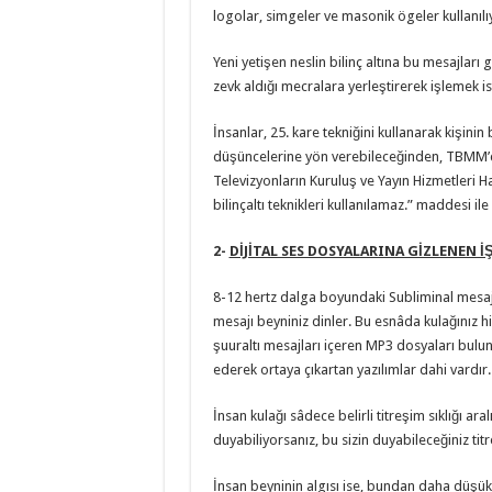
logolar, simgeler ve masonik ögeler kullanılı
Yeni yetişen neslin bilinç altına bu mesajları 
zevk aldığı mecralara yerleştirerek işlemek is
İnsanlar, 25. kare tekniğini kullanarak kişinin 
düşüncelerine yön verebileceğinden, TBMM’de
Televizyonların Kuruluş ve Yayın Hizmetleri H
bilinçaltı teknikleri kullanılamaz.” maddesi ile
2-
DİJİTAL SES DOSYALARINA GİZLENEN İ
8-12 hertz dalga boyundaki Subliminal mesaj iç
mesajı beyniniz dinler. Bu esnâda kulağınız 
şuuraltı mesajları içeren MP3 dosyaları bulun
ederek ortaya çıkartan yazılımlar dahi vardır.
İnsan kulağı sâdece belirli titreşim sıklığı ara
duyabiliyorsanız, bu sizin duyabileceğiniz ti
İnsan beyninin algısı ise, bundan daha düşük