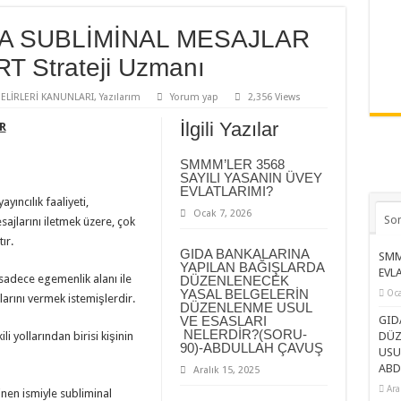
A SUBLİMİNAL MESAJLAR
T Strateji Uzmanı
GELİRLERİ KANUNLARI
,
Yazılarım
Yorum yap
2,356 Views
İlgili Yazılar
R
SMMM’LER 3568
SAYILI YASANIN ÜVEY
EVLATLARIMI?
yıncılık faaliyeti,
Ocak 7, 2026
So
ajlarını iletmek üzere, çok
ır.
GIDA BANKALARINA
SMM
YAPILAN BAĞIŞLARDA
EVL
sadece egemenlik alanı ile
DÜZENLENECEK
YASAL BELGELERİN
Oca
arını vermek istemişlerdir.
DÜZENLENME USUL
VE ESASLARI
GID
NELERDİR?(SORU-
li yollarından birisi kişinin
DÜZ
90)-ABDULLAH ÇAVUŞ
USU
ABD
Aralık 15, 2025
Ara
inen ismiyle subliminal