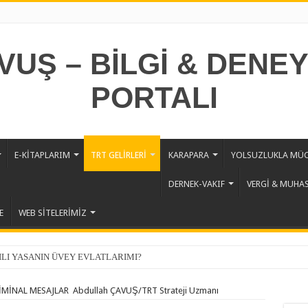
E-KİTAPLARIM
TRT GELİRLERİ
KARAPARA
YOLSUZLUKLA MÜC
DERNEK-VAKIF
VERGİ & MUHA
E
WEB SİTELERİMİZ
LI YASANIN ÜVEY EVLATLARIMI?
MİNAL MESAJLAR Abdullah ÇAVUŞ/TRT Strateji Uzmanı