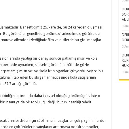
Ara
DERN
SOR
Abd
Ara
uşmaktadır. Bahsettiğimiz 25. kare de, bu 24 kareden oluşması
r. Bu görüntüler genellikle görülmez/farkedilmez, görülse de
DER
ımız ve ailemizle izlediğimiz film ve dizilerde bu gizli mesajlar
DER
Ara
DER
salonlarında yaptığı bir deney sonucu patlamış mısır ve kola
KUR
film perdede oynarken, saliselik görüntüler hâlinde gözle
HÜK
 “patlamış mısır ye” ve “kola iç” sloganları çıkıyordu. Seyirci bu
Ara
nçaltına hitap eden bu sloganlar neticesinde kola satışlarının
de 57.7 arttığı görüldü.
 etkinliğini artırmada daha işlevsel olduğu görülmüştür. İşte o
 insanı ya da bir topluluğu değil; bütün insanlığı tehdit
acaklarını bildikleri için sübliminal mesajlar en çok çizgi filmlerde
larda en çok ürünlerin satışlarını arttırmaya odaklı semboller,