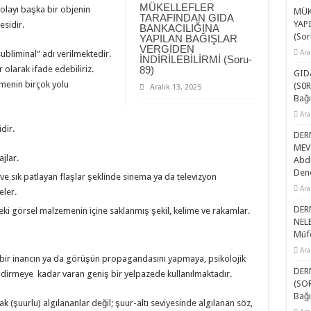
MÜKELLEFLER
 olayı başka bir objenin
MÜK
TARAFINDAN GIDA
YAP
esidir.
BANKACILIĞINA
(Sor
YAPILAN BAĞIŞLAR
VERGİDEN
Ara
ubliminal” adı verilmektedir.
İNDİRİLEBİLİRMİ (Soru-
 olarak ifade edebiliriz.
89)
GID
rmenin birçok yolu
(S0R
Aralık 13, 2025
Bağı
Ara
dir.
DER
MEV
jlar.
Abdu
Dene
e sık patlayan flaşlar şeklinde sinema ya da televizyon
Ara
eler.
DER
kteki görsel malzemenin içine saklanmış şekil, kelime ve rakamlar.
NELE
Müfe
Ara
bir inancın ya da görüşün propagandasını yapmaya, psikolojik
DER
gilendirmeye kadar varan geniş bir yelpazede kullanılmaktadır.
(SOR
Bağı
ak (şuurlu) algılananlar değil; şuur-altı seviyesinde algılanan söz,