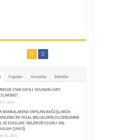
n
Popüler
Yorumlar
Etiketler
M’LER 3568 SAYILI YASANIN ÜVEY
ATLARIMI?
k 7, 2026
A BANKALARINA YAPILAN BAĞIŞLARDA
ENLENECEK YASAL BELGELERİN DÜZENLENME
L VE ESASLARI NELERDİR?(SORU-90)-
ULLAH ÇAVUŞ
lık 15, 2025