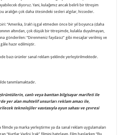
yabilecek diyoruz. Yani, kulağımız ancak belirli bir titreşim
bu aralığın çok daha ötesindeki sesleri algılar, hisseder.
i: “Amerika, Irak’ı işgal etmeden önce bir yıl boyunca (daha
yınının altından, çok düşük bir titreşimde, kulakla duyulmayan,
tına gönderilen: “Direnmeniz faydasız” gibi mesajlar verilmiş ve
şgâle hazır edilmiştir.
inde bazı ürünler sanal reklam şeklinde yerleştirilmektedir.
ilde tanımlamaktadır.
üntülerin, canlı veya banttan bilgisayar marifeti ile
e yer alan muhtelif unsurları reklam amacı ile,
irilecek teknolojiler vasıtasıyla oyun sahası ve çevresi
a filmde ya marka yerleştirme ya da sanal reklam uygulamaları
ran “Kurtlar Vadisi Irak” filmini hatırlayın. Film başlarken “Bu