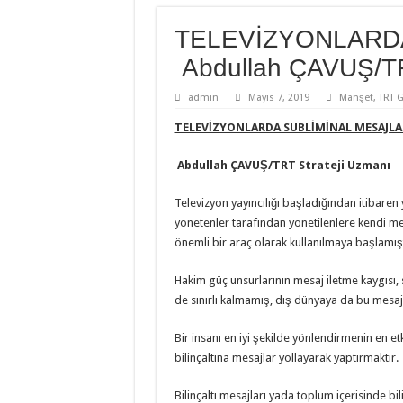
TELEVİZYONLARD
Abdullah ÇAVUŞ/TR
admin
Mayıs 7, 2019
Manşet
,
TRT 
TELEVİZYONLARDA SUBLİMİNAL MESAJLA
Abdullah ÇAVUŞ/TRT Strateji Uzmanı
Televizyon yayıncılığı başladığından itibaren ya
yönetenler tarafından yönetilenlere kendi mes
önemli bir araç olarak kullanılmaya başlamışt
Hakim güç unsurlarının mesaj iletme kaygısı, 
de sınırlı kalmamış, dış dünyaya da bu mesajl
Bir insanı en iyi şekilde yönlendirmenin en etki
bilinçaltına mesajlar yollayarak yaptırmaktır.
Bilinçaltı mesajları yada toplum içerisinde bil