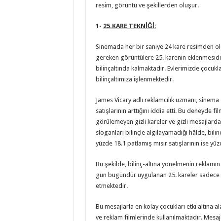
resim, görüntü ve şekillerden oluşur.
1-
25.KARE TEKNİĞİ:
Sinemada her bir saniye 24 kare resimden ol
gereken görüntülere 25. karenin eklenmesidi
bilinçaltında kalmaktadır. Evlerimizde çocuklar
bilinçaltımıza işlenmektedir.
James Vicary adlı reklamcılık uzmanı, sinema 
satışlarının arttığını iddia etti. Bu deneyde 
görülemeyen gizli kareler ve gizli mesajlarda :
sloganları bilinçle algılayamadığı hâlde, bili
yüzde 18.1 patlamış mısır satışlarının ise yüz
Bu şekilde, bilinç-altına yönelmenin reklamın
gün bugündür uygulanan 25. kareler sadece bir
etmektedir.
Bu mesajlarla en kolay çocukları etki altına al
ve reklam filmlerinde kullanılmaktadır. Mesaj