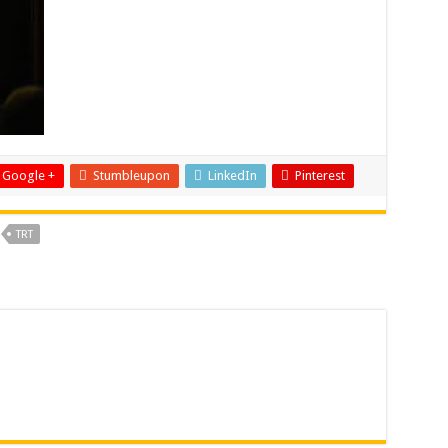
Google +
Stumbleupon
LinkedIn
Pinterest
TRT