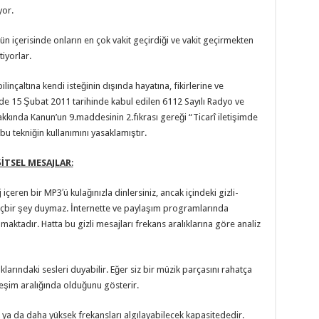
yor.
gün içerisinde onların en çok vakit geçirdiği ve vakit geçirmekten
tiyorlar.
bilinçaltına kendi isteğinin dışında hayatına, fikirlerine ve
 15 Şubat 2011 tarihinde kabul edilen 6112 Sayılı Radyo ve
akkında Kanun’un 9.maddesinin 2.fıkrası gereği “Ticarî iletişimde
 bu tekniğin kullanımını yasaklamıştır.
ŞİTSEL MESAJLAR
:
eren bir MP3′ü kulağınızla dinlersiniz, ancak içindeki gizli-
hiçbir şey duymaz. İnternette ve paylaşım programlarında
maktadır. Hatta bu gizli mesajları frekans aralıklarına göre analiz
lıklarındaki sesleri duyabilir. Eğer siz bir müzik parçasını rahatça
treşim aralığında olduğunu gösterir.
 ya da daha yüksek frekansları algılayabilecek kapasitededir.