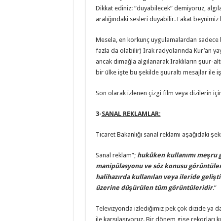
Dikkat ediniz: “duyabilecek” demiyoruz, algıla
aralığındaki sesleri duyabilir. Fakat beynimiz 
Mesela, en korkunç uygulamalardan sadece bir
fazla da olabilir) Irak radyolarında Kur’an ya
ancak dimağla algılanarak Iraklıların şuur-al
bir ülke işte bu şekilde şuuraltı mesajlar ile i
Son olarak izlenen çizgi film veya dizilerin iç
3-
SANAL REKLAMLAR:
Ticaret Bakanlığı sanal reklamı aşağıdaki şek
Sanal reklam”;
hukûken kullanımı meşru gör
manipülasyonu ve söz konusu görüntülerd
halihazırda kullanılan veya ileride gelişt
üzerine düşürülen tüm görüntüleridir
.”
Televizyonda izlediğimiz pek çok dizide ya d
ile karşılaşıyoruz. Bir dönem gişe rekorları kı