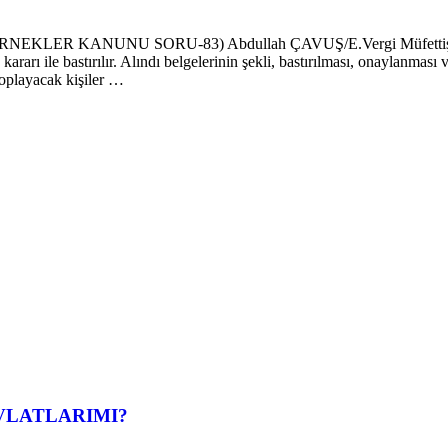
 KANUNU SORU-83) Abdullah ÇAVUŞ/E.Vergi Müfettişi-Bağım
ararı ile bastırılır. Alındı belgelerinin şekli, bastırılması, onaylanması
 toplayacak kişiler …
EVLATLARIMI?