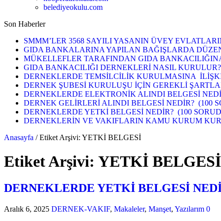
belediyeokulu.com
Son Haberler
SMMM’LER 3568 SAYILI YASANIN ÜVEY EVLATLARI
GIDA BANKALARINA YAPILAN BAĞIŞLARDA DÜZEN
MÜKELLEFLER TARAFINDAN GIDA BANKACILIĞINA Y
GIDA BANKACILIĞI DERNEKLERİ NASIL KURULUR? (S0RU-
DERNEKLERDE TEMSİLCİLİK KURULMASINA İLİŞKİN ME
DERNEK ŞUBESİ KURULUŞU İÇİN GEREKLİ ŞARTLAR NELE
DERNEKLERDE ELEKTRONİK ALINDI BELGESİ NEDİR? (SOR
DERNEK GELİRLERİ ALINDI BELGESİ NEDİR? (100 
DERNEKLERDE YETKİ BELGESİ NEDİR? (100 SORUD
DERNEKLERİN VE VAKIFLARIN KAMU KURUM KURUL
Anasayfa
/
Etiket Arşivi: YETKİ BELGESİ
Etiket Arşivi:
YETKİ BELGESİ
DERNEKLERDE YETKİ BELGESİ NEDİR
Aralık 6, 2025
DERNEK-VAKIF
,
Makaleler
,
Manşet
,
Yazılarım
0