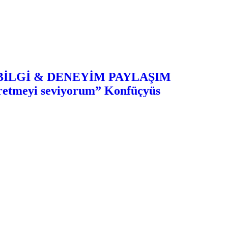
– BİLGİ & DENEYİM PAYLAŞIM
ğretmeyi seviyorum” Konfüçyüs