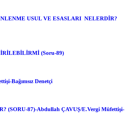
NLENME USUL VE ESASLARI NELERDİR?
LEBİLİRMİ (Soru-89)
i-Bağımsız Denetçi
U-87)-Abdullah ÇAVUŞ/E.Vergi Müfettişi-