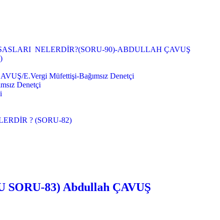
ASLARI NELERDİR?(SORU-90)-ABDULLAH ÇAVUŞ
)
Vergi Müfettişi-Bağımsız Denetçi
sız Denetçi
i
RDİR ? (SORU-82)
ORU-83) Abdullah ÇAVUŞ