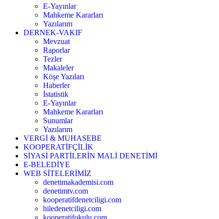
E-Yayınlar
Mahkeme Kararları
Yazılarım
DERNEK-VAKIF
Mevzuat
Raporlar
Tezler
Makaleler
Köşe Yazıları
Haberler
İstatistik
E-Yayınlar
Mahkeme Kararları
Sunumlar
Yazılarım
VERGİ & MUHASEBE
KOOPERATİFÇİLİK
SİYASİ PARTİLERİN MALİ DENETİMİ
E-BELEDİYE
WEB SİTELERİMİZ
denetimakademisi.com
denetimtv.com
kooperatifdenetciligi.com
hiledenetciligi.com
kooperatifokulu.com