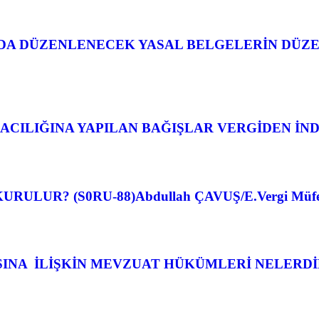
DA DÜZENLENECEK YASAL BELGELERİN DÜZE
ILIĞINA YAPILAN BAĞIŞLAR VERGİDEN İNDİRİ
UR? (S0RU-88)Abdullah ÇAVUŞ/E.Vergi Müfettiş
İLİŞKİN MEVZUAT HÜKÜMLERİ NELERDİR? (SOR