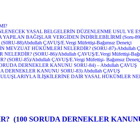
MI?
LENECEK YASAL BELGELERİN DÜZENLENME USUL VE ES
APILAN BAĞIŞLAR VERGİDEN İNDİRİLEBİLİRMİ (Soru-89
88)Abdullah ÇAVUŞ/E.Vergi Müfettişi-Bağımsız Denetçi
VZUAT HÜKÜMLERİ NELERDİR? (SORU-87)-Abdullah ÇAVUŞ/E.
RDİR? (SORU-86)/Abdullah ÇAVUŞ/E.Vergi Müfettişi-Bağım
U-85)/Abdullah ÇAVUŞ/E.Vergi Müfettişi- Bağımsız Denetç
SORUDA DERNEKLER KANUNU SORU-84) – Abdullah ÇAVUŞ
A DERNEKLER KANUNU SORU-83) Abdullah ÇAVUŞ
UŞLARIYLA İLİŞKİLERİNE DAİR YASAL HÜKÜMLER NELE
? (100 SORUDA DERNEKLER KANUNU S