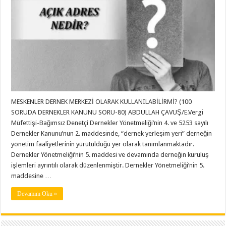
MESKENLER DERNEK MERKEZİ OLARAK KULLANILABİLİRMİ? (100
SORUDA DERNEKLER KANUNU SORU-80) ABDULLAH ÇAVUŞ/E.Vergi
Müfettişi-Bağımsız Denetçi Dernekler Yönetmeliği’nin 4. ve 5253 sayılı
Dernekler Kanunu’nun 2. maddesinde, “dernek yerleşim yeri” derneğin
yönetim faaliyetlerinin yürütüldüğü yer olarak tanımlanmaktadır.
Dernekler Yönetmeliği’nin 5. maddesi ve devamında derneğin kuruluş
işlemleri ayrıntılı olarak düzenlenmiştir. Dernekler Yönetmeliği’nin 5.
maddesine …
Devamını Oku »