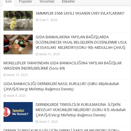
Son
Popüler
Yorumlar
Etiketler
SMMM’LER 3568 SAYILI YASANIN ÜVEY EVLATLARIMI?
Ocak 7, 2026
GIDA BANKALARINA YAPILAN BAĞIŞLARDA
DÜZENLENECEK YASAL BELGELERİN DÜZENLENME USUL
VE ESASLARI NELERDİR?(SORU-90)-ABDULLAH ÇAVUŞ
Aralık 15, 2025
MÜKELLEFLER TARAFINDAN GIDA BANKACILIĞINA YAPILAN BAĞIŞLAR
VERGİDEN İNDİRİLEBİLİRMİ (Soru-89)
Aralık 13, 2025
GIDA BANKACILIĞI DERNEKLERİ NASIL KURULUR? (S0RU-88)Abdullah
ÇAVUŞ/E.Vergi Müfettişi-Bağımsız Denetçi
Aralık 9, 2025
DERNEKLERDE TEMSİLCİLİK KURULMASINA İLİŞKİN
MEVZUAT HÜKÜMLERİ NELERDİR? (SORU-87)-Abdullah
ÇAVUŞ/E.Vergi Müfettişi-Bağımsız Denetçi
Aralık 7, 2025
DERNEK ŞUBESİ KURULUŞU İÇİN GEREKLİ ŞARTLAR NELERDİR? (SORU-