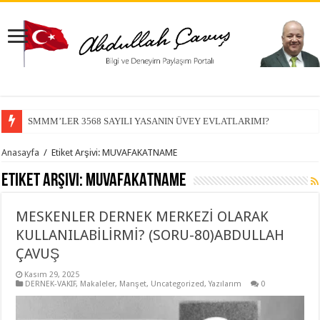
SMMM’LER 3568 SAYILI YASANIN ÜVEY EVLATLARIMI?
Anasayfa
/
Etiket Arşivi: MUVAFAKATNAME
Etiket Arşivi:
MUVAFAKATNAME
MESKENLER DERNEK MERKEZİ OLARAK
KULLANILABİLİRMİ? (SORU-80)ABDULLAH
ÇAVUŞ
Kasım 29, 2025
DERNEK-VAKIF
,
Makaleler
,
Manşet
,
Uncategorized
,
Yazılarım
0