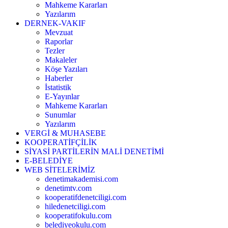
Mahkeme Kararları
Yazılarım
DERNEK-VAKIF
Mevzuat
Raporlar
Tezler
Makaleler
Köşe Yazıları
Haberler
İstatistik
E-Yayınlar
Mahkeme Kararları
Sunumlar
Yazılarım
VERGİ & MUHASEBE
KOOPERATİFÇİLİK
SİYASİ PARTİLERİN MALİ DENETİMİ
E-BELEDİYE
WEB SİTELERİMİZ
denetimakademisi.com
denetimtv.com
kooperatifdenetciligi.com
hiledenetciligi.com
kooperatifokulu.com
belediyeokulu.com