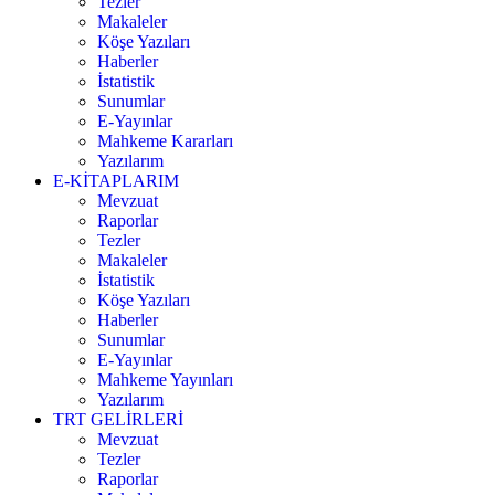
Tezler
Makaleler
Köşe Yazıları
Haberler
İstatistik
Sunumlar
E-Yayınlar
Mahkeme Kararları
Yazılarım
E-KİTAPLARIM
Mevzuat
Raporlar
Tezler
Makaleler
İstatistik
Köşe Yazıları
Haberler
Sunumlar
E-Yayınlar
Mahkeme Yayınları
Yazılarım
TRT GELİRLERİ
Mevzuat
Tezler
Raporlar