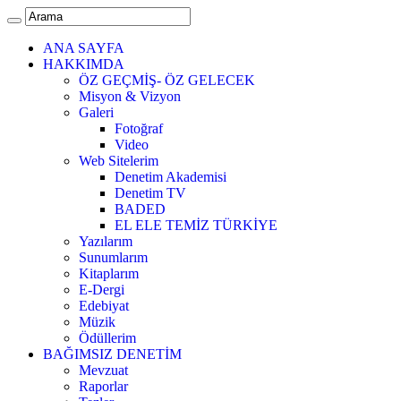
ANA SAYFA
HAKKIMDA
ÖZ GEÇMİŞ- ÖZ GELECEK
Misyon & Vizyon
Galeri
Fotoğraf
Video
Web Sitelerim
Denetim Akademisi
Denetim TV
BADED
EL ELE TEMİZ TÜRKİYE
Yazılarım
Sunumlarım
Kitaplarım
E-Dergi
Edebiyat
Müzik
Ödüllerim
BAĞIMSIZ DENETİM
Mevzuat
Raporlar