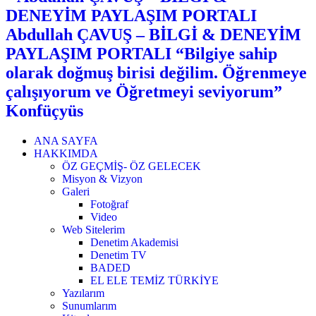
Abdullah ÇAVUŞ – BİLGİ & DENEYİM
PAYLAŞIM PORTALI “Bilgiye sahip
olarak doğmuş birisi değilim. Öğrenmeye
çalışıyorum ve Öğretmeyi seviyorum”
Konfüçyüs
ANA SAYFA
HAKKIMDA
ÖZ GEÇMİŞ- ÖZ GELECEK
Misyon & Vizyon
Galeri
Fotoğraf
Video
Web Sitelerim
Denetim Akademisi
Denetim TV
BADED
EL ELE TEMİZ TÜRKİYE
Yazılarım
Sunumlarım