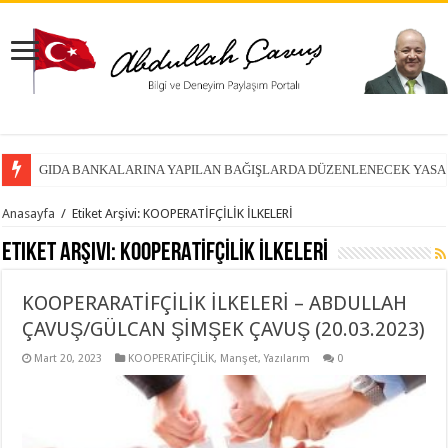
GIDA BANKALARINA YAPILAN BAĞIŞLARDA DÜZENLENECEK YASA
Anasayfa
/
Etiket Arşivi: KOOPERATİFÇİLİK İLKELERİ
Etiket Arşivi:
KOOPERATİFÇİLİK İLKELERİ
KOOPERARATİFÇİLİK İLKELERİ – ABDULLAH
ÇAVUŞ/GÜLCAN ŞİMŞEK ÇAVUŞ (20.03.2023)
Mart 20, 2023
KOOPERATİFÇİLİK
,
Manşet
,
Yazılarım
0