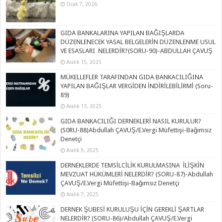
Ocak 7, 2026
GIDA BANKALARINA YAPILAN BAĞIŞLARDA
DÜZENLENECEK YASAL BELGELERİN DÜZENLENME USUL
VE ESASLARI NELERDİR?(SORU-90)-ABDULLAH ÇAVUŞ
Aralık 15, 2025
MÜKELLEFLER TARAFINDAN GIDA BANKACILIĞINA
YAPILAN BAĞIŞLAR VERGİDEN İNDİRİLEBİLİRMİ (Soru-
89)
Aralık 13, 2025
GIDA BANKACILIĞI DERNEKLERİ NASIL KURULUR?
(S0RU-88)Abdullah ÇAVUŞ/E.Vergi Müfettişi-Bağımsız
Denetçi
Aralık 9, 2025
DERNEKLERDE TEMSİLCİLİK KURULMASINA İLİŞKİN
MEVZUAT HÜKÜMLERİ NELERDİR? (SORU-87)-Abdullah
ÇAVUŞ/E.Vergi Müfettişi-Bağımsız Denetçi
Aralık 7, 2025
DERNEK ŞUBESİ KURULUŞU İÇİN GEREKLİ ŞARTLAR
NELERDİR? (SORU-86)/Abdullah ÇAVUŞ/E.Vergi