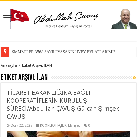
SMMM’LER 3568 SAYILI YASANIN ÜVEY EVLATLARIMI?
Anasayfa
/
Etiket Arşivi: İLAN
Etiket Arşivi:
İLAN
TİCARET BAKANLIĞINA BAĞLI
KOOPERATİFLERİN KURULUŞ
SÜRECİ/Abdullah ÇAVUŞ-Gülcan Şimşek
ÇAVUŞ
Ocak 22, 2025
KOOPERATİFÇİLİK
,
Manşet
0