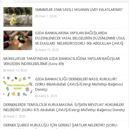
SMMM’LER 3568 SAYILI YASANIN ÜVEY EVLATLARIMI?
Ocak 7, 2026
GIDA BANKALARINA YAPILAN BAĞIŞLARDA
DÜZENLENECEK YASAL BELGELERİN DÜZENLENME USUL
VE ESASLARI NELERDİR?(SORU-90)-ABDULLAH ÇAVUŞ
Aralık 15, 2025
MÜKELLEFLER TARAFINDAN GIDA BANKACILIĞINA YAPILAN BAĞIŞLAR
VERGİDEN İNDİRİLEBİLİRMİ (Soru-89)
Aralık 13, 2025
GIDA BANKACILIĞI DERNEKLERİ NASIL KURULUR?
(S0RU-88)Abdullah ÇAVUŞ/E.Vergi Müfettişi-Bağımsız
Denetçi
Aralık 9, 2025
DERNEKLERDE TEMSİLCİLİK KURULMASINA İLİŞKİN MEVZUAT HÜKÜMLERİ
NELERDİR? (SORU-87)-Abdullah ÇAVUŞ/E.Vergi Müfettişi-Bağımsız Denetçi
Aralık 7, 2025
DERNEK ŞUBESİ KURULUŞU İÇİN GEREKLİ ŞARTLAR NELERDİR? (SORU-