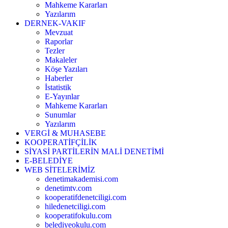
Mahkeme Kararları
Yazılarım
DERNEK-VAKIF
Mevzuat
Raporlar
Tezler
Makaleler
Köşe Yazıları
Haberler
İstatistik
E-Yayınlar
Mahkeme Kararları
Sunumlar
Yazılarım
VERGİ & MUHASEBE
KOOPERATİFÇİLİK
SİYASİ PARTİLERİN MALİ DENETİMİ
E-BELEDİYE
WEB SİTELERİMİZ
denetimakademisi.com
denetimtv.com
kooperatifdenetciligi.com
hiledenetciligi.com
kooperatifokulu.com
belediyeokulu.com