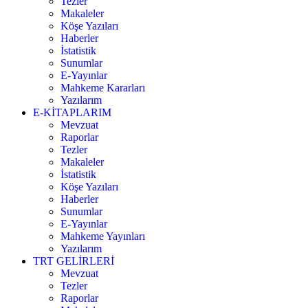
Tezler
Makaleler
Köşe Yazıları
Haberler
İstatistik
Sunumlar
E-Yayınlar
Mahkeme Kararları
Yazılarım
E-KİTAPLARIM
Mevzuat
Raporlar
Tezler
Makaleler
İstatistik
Köşe Yazıları
Haberler
Sunumlar
E-Yayınlar
Mahkeme Yayınları
Yazılarım
TRT GELİRLERİ
Mevzuat
Tezler
Raporlar