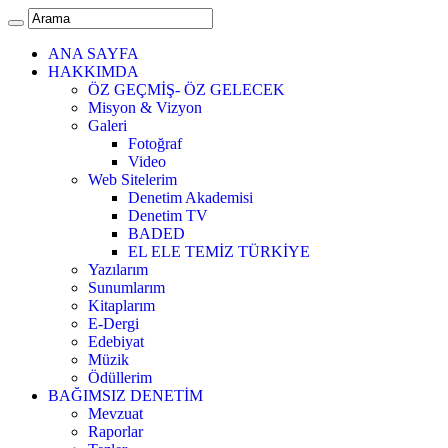
ANA SAYFA
HAKKIMDA
ÖZ GEÇMİŞ- ÖZ GELECEK
Misyon & Vizyon
Galeri
Fotoğraf
Video
Web Sitelerim
Denetim Akademisi
Denetim TV
BADED
EL ELE TEMİZ TÜRKİYE
Yazılarım
Sunumlarım
Kitaplarım
E-Dergi
Edebiyat
Müzik
Ödüllerim
BAĞIMSIZ DENETİM
Mevzuat
Raporlar