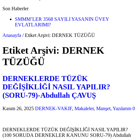
Son Haberler
SMMM’LER 3568 SAYILI YASANIN ÜVEY
EVLATLARIMI?
Anasayfa
/
Etiket Arşivi: DERNEK TÜZÜĞÜ
Etiket Arşivi:
DERNEK
TÜZÜĞÜ
DERNEKLERDE TÜZÜK
DEĞİŞİKLİĞİ NASIL YAPILIR?
(SORU-79)-Abdullah ÇAVUŞ
Kasım 26, 2025
DERNEK-VAKIF
,
Makaleler
,
Manşet
,
Yazılarım
0
DERNEKLERDE TÜZÜK DEĞİŞİKLİĞİ NASIL YAPILIR?
(100 SORUDA DERNEKLER KANUNU SORU-79) Abdullah