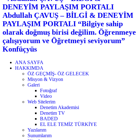
Abdullah ÇAVUŞ – BİLGİ & DENEYİM
PAYLAŞIM PORTALI “Bilgiye sahip
olarak doğmuş birisi değilim. Öğrenmeye
çalışıyorum ve Öğretmeyi seviyorum”
Konfüçyüs
ANA SAYFA
HAKKIMDA
ÖZ GEÇMİŞ- ÖZ GELECEK
Misyon & Vizyon
Galeri
Fotoğraf
Video
Web Sitelerim
Denetim Akademisi
Denetim TV
BADED
EL ELE TEMİZ TÜRKİYE
Yazılarım
Sunumlarım