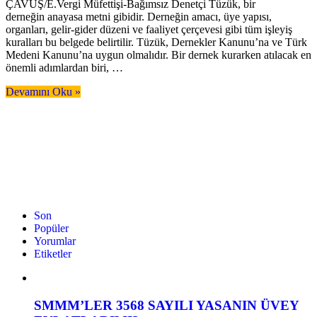
ÇAVUŞ/E.Vergi Müfettişi-Bağımsız Denetçi Tüzük, bir
derneğin anayasa metni gibidir. Derneğin amacı, üye yapısı,
organları, gelir-gider düzeni ve faaliyet çerçevesi gibi tüm işleyiş
kuralları bu belgede belirtilir. Tüzük, Dernekler Kanunu’na ve Türk
Medeni Kanunu’na uygun olmalıdır. Bir dernek kurarken atılacak en
önemli adımlardan biri, …
Devamını Oku »
Son
Popüler
Yorumlar
Etiketler
SMMM’LER 3568 SAYILI YASANIN ÜVEY