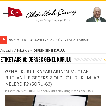
SMMM’LER 3568 SAYILI YASANIN ÜVEY EVLATLARIMI?
Anasayfa
/
Etiket Arşivi: DERNEK GENEL KURULU
Etiket Arşivi:
DERNEK GENEL KURULU
GENEL KURUL KARARLARININ MUTLAK
BUTLAN İLE GEÇERSİZ OLDUĞU DURUMLAR
NELERDİR? (SORU-63)
Kasım 21, 2025
DERNEK-VAKIF
,
Makaleler
,
Manşet
,
Yazılarım
0