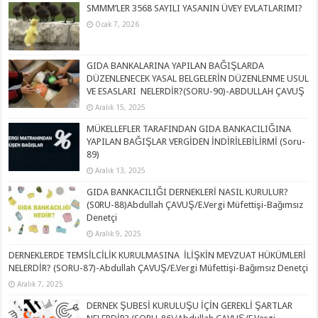
SMMM’LER 3568 SAYILI YASANIN ÜVEY EVLATLARIMI?
Ocak 7, 2026
GIDA BANKALARINA YAPILAN BAĞIŞLARDA
DÜZENLENECEK YASAL BELGELERİN DÜZENLENME USUL
VE ESASLARI NELERDİR?(SORU-90)-ABDULLAH ÇAVUŞ
Aralık 15, 2025
MÜKELLEFLER TARAFINDAN GIDA BANKACILIĞINA
YAPILAN BAĞIŞLAR VERGİDEN İNDİRİLEBİLİRMİ (Soru-
89)
Aralık 13, 2025
GIDA BANKACILIĞI DERNEKLERİ NASIL KURULUR?
(S0RU-88)Abdullah ÇAVUŞ/E.Vergi Müfettişi-Bağımsız
Denetçi
Aralık 9, 2025
DERNEKLERDE TEMSİLCİLİK KURULMASINA İLİŞKİN MEVZUAT HÜKÜMLERİ
NELERDİR? (SORU-87)-Abdullah ÇAVUŞ/E.Vergi Müfettişi-Bağımsız Denetçi
Aralık 7, 2025
DERNEK ŞUBESİ KURULUŞU İÇİN GEREKLİ ŞARTLAR