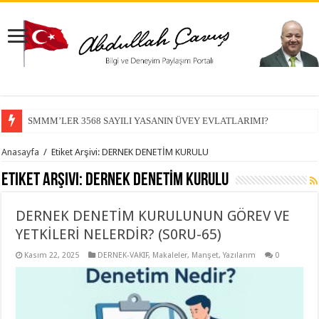
SMMM’LER 3568 SAYILI YASANIN ÜVEY EVLATLARIMI?
Anasayfa
/
Etiket Arşivi: DERNEK DENETİM KURULU
Etiket Arşivi:
DERNEK DENETİM KURULU
DERNEK DENETİM KURULUNUN GÖREV VE
YETKİLERİ NELERDİR? (S0RU-65)
Kasım 22, 2025
DERNEK-VAKIF
,
Makaleler
,
Manşet
,
Yazılarım
0