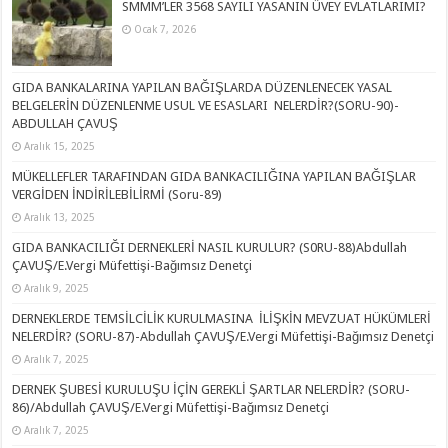
SMMM’LER 3568 SAYILI YASANIN ÜVEY EVLATLARIMI?
Ocak 7, 2026
GIDA BANKALARINA YAPILAN BAĞIŞLARDA DÜZENLENECEK YASAL
BELGELERİN DÜZENLENME USUL VE ESASLARI NELERDİR?(SORU-90)-
ABDULLAH ÇAVUŞ
Aralık 15, 2025
MÜKELLEFLER TARAFINDAN GIDA BANKACILIĞINA YAPILAN BAĞIŞLAR
VERGİDEN İNDİRİLEBİLİRMİ (Soru-89)
Aralık 13, 2025
GIDA BANKACILIĞI DERNEKLERİ NASIL KURULUR? (S0RU-88)Abdullah
ÇAVUŞ/E.Vergi Müfettişi-Bağımsız Denetçi
Aralık 9, 2025
DERNEKLERDE TEMSİLCİLİK KURULMASINA İLİŞKİN MEVZUAT HÜKÜMLERİ
NELERDİR? (SORU-87)-Abdullah ÇAVUŞ/E.Vergi Müfettişi-Bağımsız Denetçi
Aralık 7, 2025
DERNEK ŞUBESİ KURULUŞU İÇİN GEREKLİ ŞARTLAR NELERDİR? (SORU-
86)/Abdullah ÇAVUŞ/E.Vergi Müfettişi-Bağımsız Denetçi
Aralık 7, 2025