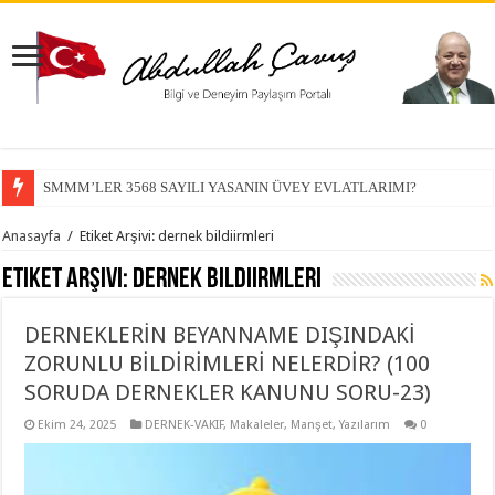
SMMM’LER 3568 SAYILI YASANIN ÜVEY EVLATLARIMI?
Anasayfa
/
Etiket Arşivi: dernek bildiirmleri
Etiket Arşivi:
dernek bildiirmleri
DERNEKLERİN BEYANNAME DIŞINDAKİ
ZORUNLU BİLDİRİMLERİ NELERDİR? (100
SORUDA DERNEKLER KANUNU SORU-23)
Ekim 24, 2025
DERNEK-VAKIF
,
Makaleler
,
Manşet
,
Yazılarım
0