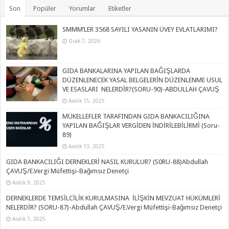
Son
Popüler
Yorumlar
Etiketler
SMMM’LER 3568 SAYILI YASANIN ÜVEY EVLATLARIMI?
Ocak 7, 2026
GIDA BANKALARINA YAPILAN BAĞIŞLARDA
DÜZENLENECEK YASAL BELGELERİN DÜZENLENME USUL
VE ESASLARI NELERDİR?(SORU-90)-ABDULLAH ÇAVUŞ
Aralık 15, 2025
MÜKELLEFLER TARAFINDAN GIDA BANKACILIĞINA
YAPILAN BAĞIŞLAR VERGİDEN İNDİRİLEBİLİRMİ (Soru-
89)
Aralık 13, 2025
GIDA BANKACILIĞI DERNEKLERİ NASIL KURULUR? (S0RU-88)Abdullah
ÇAVUŞ/E.Vergi Müfettişi-Bağımsız Denetçi
Aralık 9, 2025
DERNEKLERDE TEMSİLCİLİK KURULMASINA İLİŞKİN MEVZUAT HÜKÜMLERİ
NELERDİR? (SORU-87)-Abdullah ÇAVUŞ/E.Vergi Müfettişi-Bağımsız Denetçi
Aralık 7, 2025