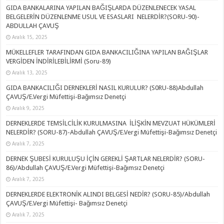
GIDA BANKALARINA YAPILAN BAĞIŞLARDA DÜZENLENECEK YASAL
BELGELERİN DÜZENLENME USUL VE ESASLARI NELERDİR?(SORU-90)-
ABDULLAH ÇAVUŞ
Aralık 15, 2025
MÜKELLEFLER TARAFINDAN GIDA BANKACILIĞINA YAPILAN BAĞIŞLAR
VERGİDEN İNDİRİLEBİLİRMİ (Soru-89)
Aralık 13, 2025
GIDA BANKACILIĞI DERNEKLERİ NASIL KURULUR? (S0RU-88)Abdullah
ÇAVUŞ/E.Vergi Müfettişi-Bağımsız Denetçi
Aralık 9, 2025
DERNEKLERDE TEMSİLCİLİK KURULMASINA İLİŞKİN MEVZUAT HÜKÜMLERİ
NELERDİR? (SORU-87)-Abdullah ÇAVUŞ/E.Vergi Müfettişi-Bağımsız Denetçi
Aralık 7, 2025
DERNEK ŞUBESİ KURULUŞU İÇİN GEREKLİ ŞARTLAR NELERDİR? (SORU-
86)/Abdullah ÇAVUŞ/E.Vergi Müfettişi-Bağımsız Denetçi
Aralık 7, 2025
DERNEKLERDE ELEKTRONİK ALINDI BELGESİ NEDİR? (SORU-85)/Abdullah
ÇAVUŞ/E.Vergi Müfettişi- Bağımsız Denetçi
Aralık 7, 2025