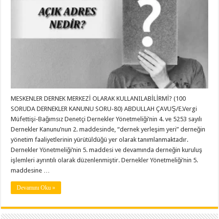
MESKENLER DERNEK MERKEZİ OLARAK KULLANILABİLİRMİ? (100
SORUDA DERNEKLER KANUNU SORU-80) ABDULLAH ÇAVUŞ/E.Vergi
Müfettişi-Bağımsız Denetçi Dernekler Yönetmeliği’nin 4. ve 5253 sayılı
Dernekler Kanunu’nun 2. maddesinde, “dernek yerleşim yeri” derneğin
yönetim faaliyetlerinin yürütüldüğü yer olarak tanımlanmaktadır.
Dernekler Yönetmeliği’nin 5. maddesi ve devamında derneğin kuruluş
işlemleri ayrıntılı olarak düzenlenmiştir. Dernekler Yönetmeliği’nin 5.
maddesine …
Devamını Oku »