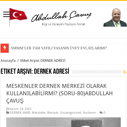
SMMM’LER 3568 SAYILI YASANIN ÜVEY EVLATLARIMI?
Anasayfa
/
Etiket Arşivi: DERNEK ADRESİ
Etiket Arşivi:
DERNEK ADRESİ
MESKENLER DERNEK MERKEZİ OLARAK
KULLANILABİLİRMİ? (SORU-80)ABDULLAH
ÇAVUŞ
Kasım 29, 2025
DERNEK-VAKIF
,
Makaleler
,
Manşet
,
Uncategorized
,
Yazılarım
0