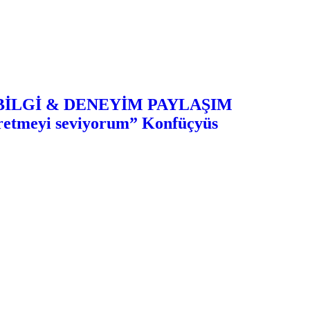
– BİLGİ & DENEYİM PAYLAŞIM
ğretmeyi seviyorum” Konfüçyüs