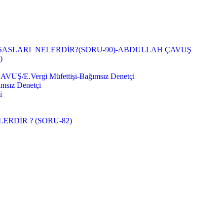
ASLARI NELERDİR?(SORU-90)-ABDULLAH ÇAVUŞ
)
Vergi Müfettişi-Bağımsız Denetçi
sız Denetçi
i
RDİR ? (SORU-82)