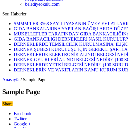
belediyeokulu.com
Son Haberler
SMMM’LER 3568 SAYILI YASANIN ÜVEY EVLATLARI
GIDA BANKALARINA YAPILAN BAĞIŞLARDA DÜZEN
MÜKELLEFLER TARAFINDAN GIDA BANKACILIĞINA Y
GIDA BANKACILIĞI DERNEKLERİ NASIL KURULUR? (S0RU-
DERNEKLERDE TEMSİLCİLİK KURULMASINA İLİŞKİN ME
DERNEK ŞUBESİ KURULUŞU İÇİN GEREKLİ ŞARTLAR NELE
DERNEKLERDE ELEKTRONİK ALINDI BELGESİ NEDİR? (SOR
DERNEK GELİRLERİ ALINDI BELGESİ NEDİR? (100 
DERNEKLERDE YETKİ BELGESİ NEDİR? (100 SORUD
DERNEKLERİN VE VAKIFLARIN KAMU KURUM KURUL
Anasayfa
/
Sample Page
Sample Page
Share
Facebook
Twitter
Google +