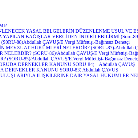
MI?
LENECEK YASAL BELGELERİN DÜZENLENME USUL VE ES
APILAN BAĞIŞLAR VERGİDEN İNDİRİLEBİLİRMİ (Soru-89
88)Abdullah ÇAVUŞ/E.Vergi Müfettişi-Bağımsız Denetçi
VZUAT HÜKÜMLERİ NELERDİR? (SORU-87)-Abdullah ÇAVUŞ/E.
RDİR? (SORU-86)/Abdullah ÇAVUŞ/E.Vergi Müfettişi-Bağım
U-85)/Abdullah ÇAVUŞ/E.Vergi Müfettişi- Bağımsız Denetç
SORUDA DERNEKLER KANUNU SORU-84) – Abdullah ÇAVUŞ
A DERNEKLER KANUNU SORU-83) Abdullah ÇAVUŞ
UŞLARIYLA İLİŞKİLERİNE DAİR YASAL HÜKÜMLER NELE