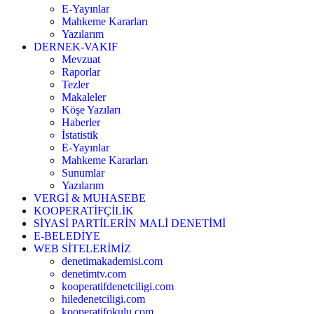
E-Yayınlar
Mahkeme Kararları
Yazılarım
DERNEK-VAKIF
Mevzuat
Raporlar
Tezler
Makaleler
Köşe Yazıları
Haberler
İstatistik
E-Yayınlar
Mahkeme Kararları
Sunumlar
Yazılarım
VERGİ & MUHASEBE
KOOPERATİFÇİLİK
SİYASİ PARTİLERİN MALİ DENETİMİ
E-BELEDİYE
WEB SİTELERİMİZ
denetimakademisi.com
denetimtv.com
kooperatifdenetciligi.com
hiledenetciligi.com
kooperatifokulu.com