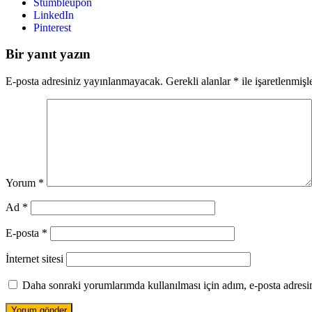
Stumbleupon
LinkedIn
Pinterest
Bir yanıt yazın
E-posta adresiniz yayınlanmayacak.
Gerekli alanlar
*
ile işaretlenmişl
Yorum
*
Ad
*
E-posta
*
İnternet sitesi
Daha sonraki yorumlarımda kullanılması için adım, e-posta adresim