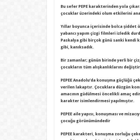
Bu sefer PEPE karakterinden yola çıkar
çocuklar üzerindeki olum etkilerini ana
Yıllar boyunca içerisinde bolca şiddet ö
yabancı yapım çizgi filmleri izledik du
Paskalya gibi birçok günü sanki kendi
gibi, kanıksadık.
Bir zamanlar; günün birinde yerli bir çizg
çocukların tüm alışkanlıklarını değişt
PEPEE Anadolu’da konuşma güçlüğü çek
verilen lakaptır.
Çocuklara düzgün ko
amacının güdülmesi öncelikli amaç edin
karakter isimlendirmesi yapılmıştır.
PEPEE aile yapısı, konuşması ve mizacıy
çocuğu görünümündedir
PEPEE karakteri, konuşma zorluğu çeke