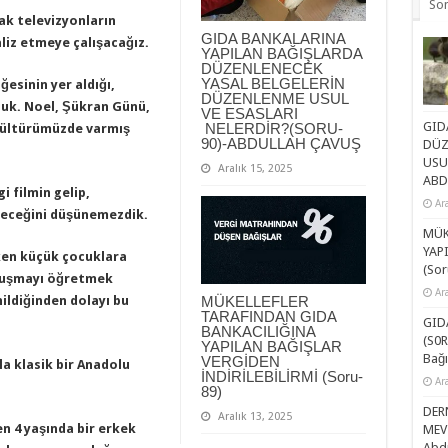
So
ak televizyonların
GIDA BANKALARINA
liz etmeye çalışacağız.
YAPILAN BAĞIŞLARDA
DÜZENLENECEK
YASAL BELGELERİN
ğesinin yer aldığı,
DÜZENLENME USUL
rduk. Noel, Şükran Günü,
VE ESASLARI
GID
NELERDİR?(SORU-
 kültürümüzde varmış
90)-ABDULLAH ÇAVUŞ
DÜZ
USU
Aralık 15, 2025
ABD
i filmin gelip,
Ar
ireceğini düşünemezdik.
MÜK
YAP
en küçük çocuklara
(Sor
nuşmayı öğretmek
Ar
MÜKELLEFLER
ildiğinden dolayı bu
TARAFINDAN GIDA
GID
BANKACILIĞINA
(S0R
YAPILAN BAĞIŞLAR
Bağı
VERGİDEN
la klasik bir Anadolu
İNDİRİLEBİLİRMİ (Soru-
Ar
89)
DER
Aralık 13, 2025
n 4 yaşında bir erkek
MEV
Abdu