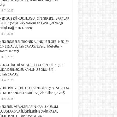
tçi
alık 7, 2025
NEK ŞUBESİ KURULUŞU İÇİN GEREKLİ ŞARTLAR
RDİR? (SORU-86)/Abdullah ÇAVUŞ/E.Vergi
ttişi-Bağımsız Denetçi
alık 7, 2025
NEKLERDE ELEKTRONİK ALINDI BELGESİ NEDİR?
U-85)/Abdullah ÇAVUŞ/E.Vergi Müfettişi-
msız Denetçi
alık 7, 2025
EK GELİRLERİ ALINDI BELGESİ NEDİR? (100
UDA DERNEKLER KANUNU SORU-84) –
ullah ÇAVUŞ
alık 6, 2025
NEKLERDE YETKİ BELGESİ NEDİR? (100 SORUDA
NEKLER KANUNU SORU-83) Abdullah ÇAVUŞ
alık 6, 2025
NEKLERİN VE VAKIFLARIN KAMU KURUM
ULUŞLARIYLA İLİŞKİLERİNE DAİR YASAL
ÜMLER NELERDİR ? (SORU-82)