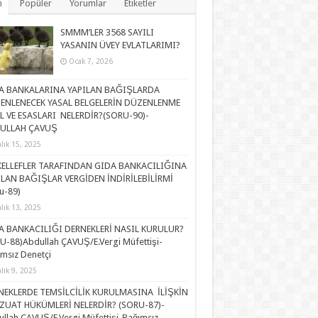
n
Popüler
Yorumlar
Etiketler
SMMM’LER 3568 SAYILI
YASANIN ÜVEY EVLATLARIMI?
Ocak 7, 2026
A BANKALARINA YAPILAN BAĞIŞLARDA
ENLENECEK YASAL BELGELERİN DÜZENLENME
L VE ESASLARI NELERDİR?(SORU-90)-
ULLAH ÇAVUŞ
alık 15, 2025
ELLEFLER TARAFINDAN GIDA BANKACILIĞINA
ILAN BAĞIŞLAR VERGİDEN İNDİRİLEBİLİRMİ
u-89)
alık 13, 2025
A BANKACILIĞI DERNEKLERİ NASIL KURULUR?
U-88)Abdullah ÇAVUŞ/E.Vergi Müfettişi-
msız Denetçi
alık 9, 2025
NEKLERDE TEMSİLCİLİK KURULMASINA İLİŞKİN
ZUAT HÜKÜMLERİ NELERDİR? (SORU-87)-
llah ÇAVUŞ/E.Vergi Müfettişi-Bağımsız