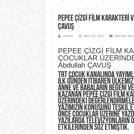
PEPEE ÇİZGİ FİLM KARAKTERİ 
ÇAVUŞ
admin
Mart 20, 2020
Manşet
,
Yazı
PEPEE ÇİZGİ FİLM K
ÇOCUKLAR ÜZERİNDE
Abdullah ÇAVUŞ
TRT Çocuk kanalında yayıml
ilk günden itibaren ülkemiz
anne ve babaların beğeni ve
kazanan PEPEE Çizgi Film K
üzerindeki değerlendirmel
yazımızın konusunu teşkil 
önce çocuklar üzerine yazdı
yazılarda televizyonların 
etkilerinden söz etmiştik.