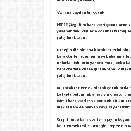
-Kuru fasulye seven,
-Ayrana bayılan bir çocuk
PEPEE Çizgi film karakteri çocuklarımız
yaşamındaki kişilerin çocuktaki imajl
çalışılmaktadır.
Örneğin dizinin ana karakterlerini oluş
karakterlerle, annenin ve babanın aile
onlarla ilişkilerin yansıtılması, bebe ka
karakteriyle kuzen gibi akrabalık iliş
çalışılmaktadır.
Bu karakterlere ek olarak çocuklarda 
katkıda bulunmak amacıyla oluşturula
isimli karakterler ve buna ek bölümler
ilişkisi hem de hayvan sevgisi yansıtıl
Çizgi filmde karakterlerin giyim kuşam
belirlenmektedir. Örneğin; Pepee’nin 