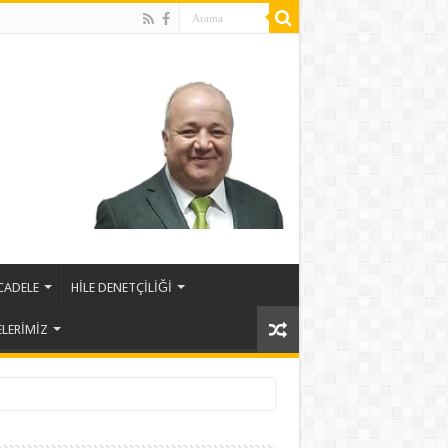
CADELE
HİLE DENETÇİLİĞİ
ELERİMİZ