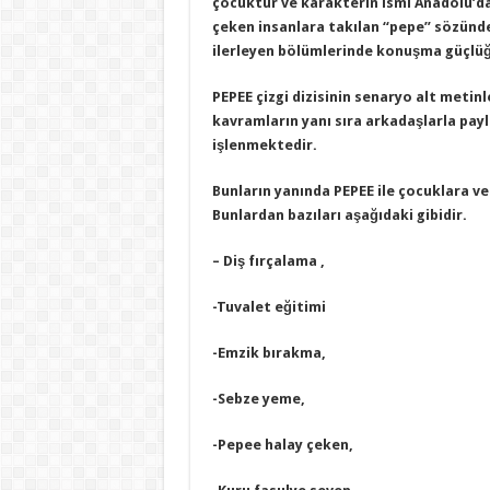
çocuktur ve karakterin ismi Anadolu’
çeken insanlara takılan “pepe” sözünden
ilerleyen bölümlerinde konuşma güçlü
PEPEE çizgi dizisinin senaryo alt meti
kavramların yanı sıra arkadaşlarla payl
işlenmektedir.
Bunların yanında PEPEE ile çocuklara ver
Bunlardan bazıları aşağıdaki gibidir.
– Diş fırçalama ,
-Tuvalet eğitimi
-Emzik bırakma,
-Sebze yeme,
-Pepee halay çeken,