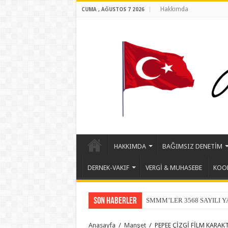
Hakkımda
CUMA , AĞUSTOS 7 2026
HAKKIMDA
BAĞIMSIZ DENETİM
DERNEK-VAKIF
VERGİ & MUHASEBE
KOOP
Son Haberler
SMMM’LER 3568 SAYILI 
Anasayfa
/
Manşet
/
PEPEE ÇİZGİ FİLM KARAK