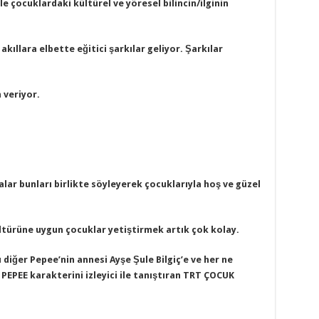
e çocuklardaki kültürel ve yöresel bilincin/ilginin
akıllara elbette eğitici şarkılar geliyor. Şarkılar
 veriyor.
alar bunları birlikte söyleyerek çocuklarıyla hoş ve güzel
ültürüne uygun çocuklar yetiştirmek artık çok kolay.
 diğer Pepee’nin annesi Ayşe Şule Bilgiç’e ve her ne
 PEPEE karakterini izleyici ile tanıştıran TRT ÇOCUK