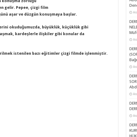
da konuşma zorluğu
Dene
 gelir. Pepee, çizgi film
Ar
ğünü aşar ve düzgün konuşmaya başlar.
DER
nlerini okuduğumuzda, büyüklük, küçüklük gibi
NELE
Müfe
aşmak, kardeşlerle ilişkiler gibi konular da
Ar
DER
ilmek istenilen bazı eğitimler çizgi filmde işlenmiştir.
(SOR
Bağı
Ar
DERN
SOR
Abd
Ar
DER
DER
Ar
DER
KUR
HÜK