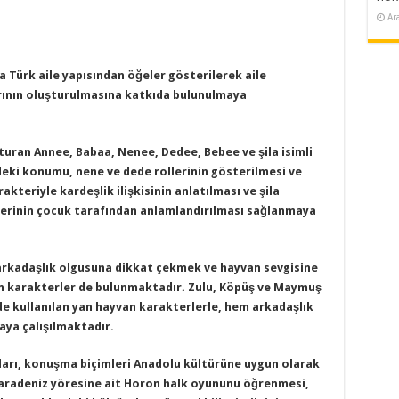
Ar
a Türk aile yapısından öğeler gösterilerek aile
arının oluşturulmasına katkıda bulunulmaya
turan Annee, Babaa, Nenee, Dedee, Bebee ve şila isimli
deki konumu, nene ve dede rollerinin gösterilmesi ve
rakteriyle kardeşlik ilişkisinin anlatılması ve şila
kilerinin çocuk tarafından anlamlandırılması sağlanmaya
arkadaşlık olgusuna dikkat çekmek ve hayvan sevgisine
n karakterler de bulunmaktadır. Zulu, Köpüş ve Maymuş
de kullanılan yan hayvan karakterlerle, hem arkadaşlık
maya çalışılmaktadır.
ları, konuşma biçimleri Anadolu kültürüne uygun olarak
Karadeniz yöresine ait Horon halk oyununu öğrenmesi,