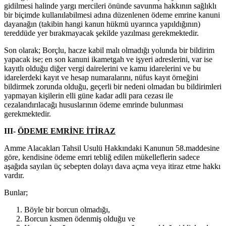
gidilmesi halinde yargı mercileri önünde savunma hakkının sağlıklı
bir biçimde kullanılabilmesi adına düzenlenen ödeme emrine kanuni
dayanağın (takibin hangi kanun hükmü uyarınca yapıldığının)
tereddüde yer bırakmayacak şekilde yazılması gerekmektedir.
Son olarak; Borçlu, hacze kabil malı olmadığı yolunda bir bildirim
yapacak ise; en son kanuni ikametgah ve işyeri adreslerini, var ise
kayıtlı olduğu diğer vergi dairelerini ve kamu idarelerini ve bu
idarelerdeki kayıt ve hesap numaralarını, nüfus kayıt örneğini
bildirmek zorunda olduğu, geçerli bir nedeni olmadan bu bildirimleri
yapmayan kişilerin elli güne kadar adli para cezası ile
cezalandırılacağı hususlarının ödeme emrinde bulunması
gerekmektedir.
III-
ÖDEME EMRİNE İTİRAZ
Amme Alacakları Tahsil Usulü Hakkındaki Kanunun 58.maddesine
göre, kendisine ödeme emri tebliğ edilen mükelleflerin sadece
aşağıda sayılan üç sebepten dolayı dava açma veya itiraz etme hakkı
vardır.
Bunlar;
Böyle bir borcun olmadığı,
Borcun kısmen ödenmiş olduğu ve