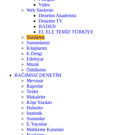
Video
Web Sitelerim
Denetim Akademisi
Denetim TV
BADED
EL ELE TEMİZ TÜRKİYE
Yazılarım
Sunumlarım
Kitaplarım
E-Dergi
Edebiyat
Müzik
Ödüllerim
BAĞIMSIZ DENETİM
Mevzuat
Raporlar
Tezler
Makaleler
Köşe Yazıları
Haberler
İstatistik
Sunumlar
E-Yayınlar
Mahkeme Kararları
Yazılarım