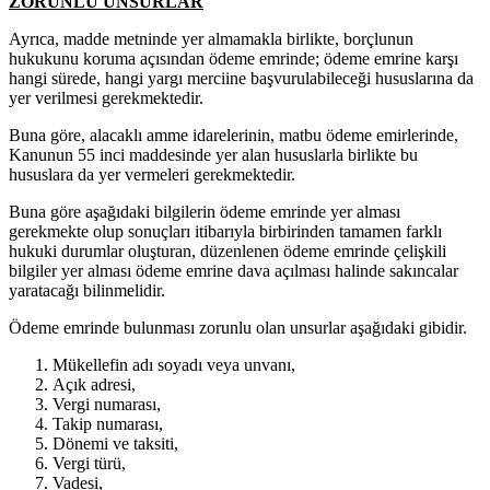
ZORUNLU UNSURLAR
Ayrıca, madde metninde yer almamakla birlikte, borçlunun
hukukunu koruma açısından ödeme emrinde; ödeme emrine karşı
hangi sürede, hangi yargı merciine başvurulabileceği hususlarına da
yer verilmesi gerekmektedir.
Buna göre, alacaklı amme idarelerinin, matbu ödeme emirlerinde,
Kanunun 55 inci maddesinde yer alan hususlarla birlikte bu
hususlara da yer vermeleri gerekmektedir.
Buna göre aşağıdaki bilgilerin ödeme emrinde yer alması
gerekmekte olup sonuçları itibarıyla birbirinden tamamen farklı
hukuki durumlar oluşturan, düzenlenen ödeme emrinde çelişkili
bilgiler yer alması ödeme emrine dava açılması halinde sakıncalar
yaratacağı bilinmelidir.
Ödeme emrinde bulunması zorunlu olan unsurlar aşağıdaki gibidir.
Mükellefin adı soyadı veya unvanı,
Açık adresi,
Vergi numarası,
Takip numarası,
Dönemi ve taksiti,
Vergi türü,
Vadesi,