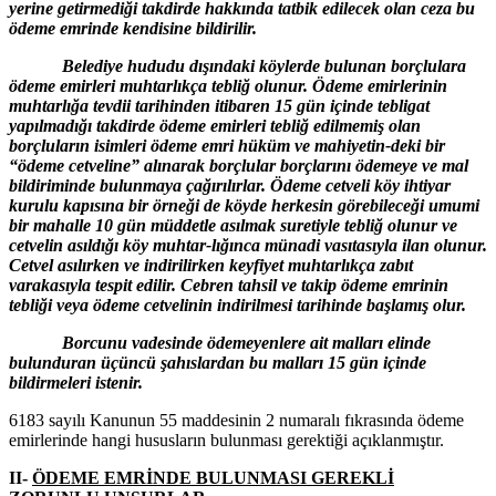
yerine getirmediği takdirde hakkında tatbik edilecek olan ceza bu
ödeme emrinde kendisine bildirilir.
Belediye hududu dışındaki köylerde bulunan borçlulara
ödeme emirleri muhtarlıkça tebliğ olunur. Ödeme emirlerinin
muhtarlığa tevdii tarihinden itibaren 15 gün içinde tebligat
yapılmadığı takdirde ödeme emirleri tebliğ edilmemiş olan
borçluların isimleri ödeme emri hüküm ve mahiyetin-deki bir
“ödeme cetveline” alınarak borçlular borçlarını ödemeye ve mal
bildiriminde bulunmaya çağırılırlar. Ödeme cetveli köy ihtiyar
kurulu kapısına bir örneği de köyde herkesin görebileceği umumi
bir mahalle 10 gün müddetle asılmak suretiyle tebliğ olunur ve
cetvelin asıldığı köy muhtar-lığınca münadi vasıtasıyla ilan olunur.
Cetvel asılırken ve indirilirken keyfiyet muhtarlıkça zabıt
varakasıyla tespit edilir. Cebren tahsil ve takip ödeme emrinin
tebliği veya ödeme cetvelinin indirilmesi tarihinde başlamış olur.
Borcunu vadesinde ödemeyenlere ait malları elinde
bulunduran üçüncü şahıslardan bu malları 15 gün içinde
bildirmeleri istenir.
6183 sayılı Kanunun 55 maddesinin 2 numaralı fıkrasında ödeme
emirlerinde hangi hususların bulunması gerektiği açıklanmıştır.
II-
ÖDEME EMRİNDE BULUNMASI GEREKLİ