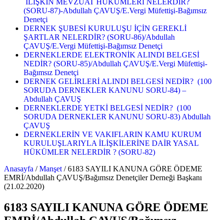
İLİŞKİN MEVZUAT HÜKÜMLERİ NELERDİR?
(SORU-87)-Abdullah ÇAVUŞ/E.Vergi Müfettişi-Bağımsız
Denetçi
DERNEK ŞUBESİ KURULUŞU İÇİN GEREKLİ
ŞARTLAR NELERDİR? (SORU-86)/Abdullah
ÇAVUŞ/E.Vergi Müfettişi-Bağımsız Denetçi
DERNEKLERDE ELEKTRONİK ALINDI BELGESİ
NEDİR? (SORU-85)/Abdullah ÇAVUŞ/E.Vergi Müfettişi-
Bağımsız Denetçi
DERNEK GELİRLERİ ALINDI BELGESİ NEDİR? (100
SORUDA DERNEKLER KANUNU SORU-84) –
Abdullah ÇAVUŞ
DERNEKLERDE YETKİ BELGESİ NEDİR? (100
SORUDA DERNEKLER KANUNU SORU-83) Abdullah
ÇAVUŞ
DERNEKLERİN VE VAKIFLARIN KAMU KURUM
KURULUŞLARIYLA İLİŞKİLERİNE DAİR YASAL
HÜKÜMLER NELERDİR ? (SORU-82)
Anasayfa
/
Manşet
/
6183 SAYILI KANUNA GÖRE ÖDEME
EMRİ/Abdullah ÇAVUŞ/Bağımsız Denetçiler Derneği Başkanı
(21.02.2020)
6183 SAYILI KANUNA GÖRE ÖDEME