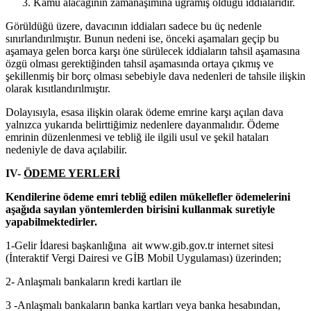
Kamu alacağının zamanaşımına uğramış olduğu iddialarıdır.
Görüldüğü üzere, davacının iddiaları sadece bu üç nedenle
sınırlandırılmıştır. Bunun nedeni ise, önceki aşamaları geçip bu
aşamaya gelen borca karşı öne sürülecek iddiaların tahsil aşamasına
özgü olması gerektiğinden tahsil aşamasında ortaya çıkmış ve
şekillenmiş bir borç olması sebebiyle dava nedenleri de tahsile ilişkin
olarak kısıtlandırılmıştır.
Dolayısıyla, esasa ilişkin olarak ödeme emrine karşı açılan dava
yalnızca yukarıda belirttiğimiz nedenlere dayanmalıdır. Ödeme
emrinin düzenlenmesi ve tebliğ ile ilgili usul ve şekil hataları
nedeniyle de dava açılabilir.
IV-
ÖDEME YERLERİ
Kendilerine ödeme emri tebliğ edilen mükellefler ödemelerini
aşağıda sayılan yöntemlerden birisini kullanmak suretiyle
yapabilmektedirler.
1-Gelir İdaresi başkanlığına ait www.gib.gov.tr internet sitesi
(İnteraktif Vergi Dairesi ve GİB Mobil Uygulaması) üzerinden;
2- Anlaşmalı bankaların kredi kartları ile
3 -Anlaşmalı bankaların banka kartları veya banka hesabından,