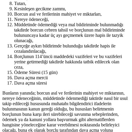
Tutarı,
Kesinleşen gecikme zammı,
Borcun asıl ve ferilerinin mahiyet ve miktarları,
Nereye ödeneceği,
Müddetinde ödemediği veya mal bildiriminde bulunmadığı
takdirde borcun cebren tahsil ve borçlunun mal bildiriminde
bulununcaya kadar üç ayı geçmemek üzere hapis ile tazyik
olunacağı,
Gerçeğe aykırı bildirimde bulunduğu takdirde hapis ile
cezalandırılacağı,
Borçlunun 114’üncü maddedeki vazifeleri ve bu vazifeleri
yerine getirmediği takdirde hakkında tatbik edilecek olan
ceza,
Ödeme Süresi (15 gün)
Dava açma mercii
Dava açma süresi
Bunların yanında; borcun asıl ve ferilerinin mahiyet ve miktarının,
nereye ödeneceğinin, müddetinde ödenmediği taktirde nasıl bir usul
takip edileceği hususunda muhatabı bilgilendirici ifadelerin
bulunmasının kanun gereği olduğu, bu hususları belirtmenin
borçlunun buna karşı ileri sürebileceği savunma sebeplerinden,
ödemek ya da kanuni yollara başvurmak gibi alternatiflerden
hangisine yöneleceğine karar verebilmesi noktasında belirleyici
olacağı, buna ek olarak borçlu tarafından dava açma yoluna