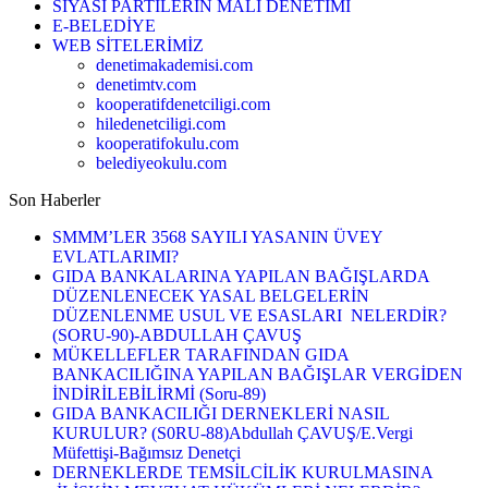
SİYASİ PARTİLERİN MALİ DENETİMİ
E-BELEDİYE
WEB SİTELERİMİZ
denetimakademisi.com
denetimtv.com
kooperatifdenetciligi.com
hiledenetciligi.com
kooperatifokulu.com
belediyeokulu.com
Son Haberler
SMMM’LER 3568 SAYILI YASANIN ÜVEY
EVLATLARIMI?
GIDA BANKALARINA YAPILAN BAĞIŞLARDA
DÜZENLENECEK YASAL BELGELERİN
DÜZENLENME USUL VE ESASLARI NELERDİR?
(SORU-90)-ABDULLAH ÇAVUŞ
MÜKELLEFLER TARAFINDAN GIDA
BANKACILIĞINA YAPILAN BAĞIŞLAR VERGİDEN
İNDİRİLEBİLİRMİ (Soru-89)
GIDA BANKACILIĞI DERNEKLERİ NASIL
KURULUR? (S0RU-88)Abdullah ÇAVUŞ/E.Vergi
Müfettişi-Bağımsız Denetçi
DERNEKLERDE TEMSİLCİLİK KURULMASINA