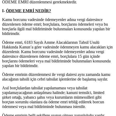
ÖDEME EMRİ düzenlenmesi gerekmektedir.
I-
ÖDEME EMRİ NEDİR?
Kamu borcunu vadesinde ödemeyenler adına vergi dairesince
düzenlenen ödeme emri; borçlulara, borçlarını ödemeleri veya bu
borçlarla ilgili mal bildiriminde bulunmaları konusunda yapılan bir
bildirimdir.
Ödeme emri, 6183 Sayılı Amme Alacaklarının Tahsil Usulü
Hakkında Kanun’a göre vadesinde ödenmeyen kamu alacakları için
düzenlenir. Kamu borcunu vadesinde ödemeyenler adına vergi
dairesince düzenlenen ödeme emri, borçlulara 15 gün içinde
borçlarını ödemeleri veya mal bildiriminde bulunmaları konusunda
yapılan bir bildirimdir.
Ödeme emrinin düzenlenmesi ile vergi dairesi aynı zamanda kamu
alacağının tahsili için cebri tahsilat işlemlerine de başlamış sayılır.
Asıl borçlulardan tahsilat yapılamaması veya tahsilat
yapılamayacağının anlaşılması halinde; kanuni temsilci, limited
şirket ortağı, yabancı şahıs veya kurumların mümessilleri gibi
borçtan sorumlu olanlara da ödeme emri tebliğ edilerek borcun
ödenmesi veya mal bildiriminde bulunması istenilir.
Ödeme emrinin belli şekillere uygun olması zorunluluğu vardır.