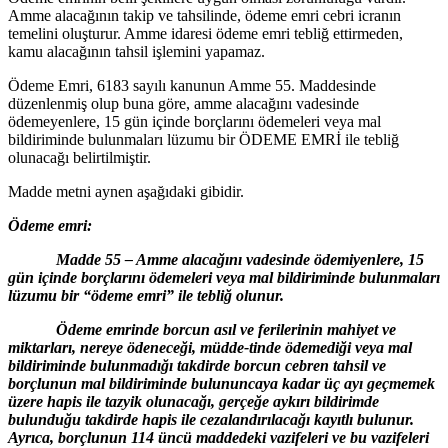
Amme alacağının takip ve tahsilinde, ödeme emri cebri icranın
temelini oluşturur. Amme idaresi ödeme emri tebliğ ettirmeden,
kamu alacağının tahsil işlemini yapamaz.
Ödeme Emri, 6183 sayılı kanunun Amme 55. Maddesinde
düzenlenmiş olup buna göre, amme alacağını vadesinde
ödemeyenlere, 15 gün içinde borçlarını ödemeleri veya mal
bildiriminde bulunmaları lüzumu bir ÖDEME EMRİ ile tebliğ
olunacağı belirtilmiştir.
Madde metni aynen aşağıdaki gibidir.
Ödeme emri:
Madde 55 – Amme alacağını vadesinde ödemiyenlere, 15
gün içinde borçlarını ödemeleri veya mal bildiriminde bulunmaları
lüzumu bir “ödeme emri” ile tebliğ olunur.
Ödeme emrinde borcun asıl ve ferilerinin mahiyet ve
miktarları, nereye ödeneceği, müdde-tinde ödemediği veya mal
bildiriminde bulunmadığı takdirde borcun cebren tahsil ve
borçlunun mal bildiriminde bulununcaya kadar üç ayı geçmemek
üzere hapis ile tazyik olunacağı, gerçeğe aykırı bildirimde
bulunduğu takdirde hapis ile cezalandırılacağı kayıtlı bulunur.
Ayrıca, borçlunun 114 üncü maddedeki vazifeleri ve bu vazifeleri