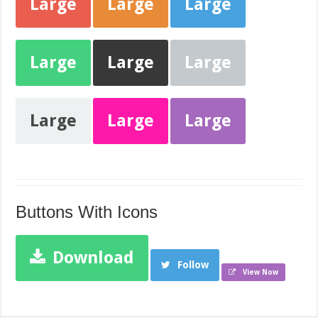
Large
Large
Large
Large
Large
Large
Large
Large
Large
Buttons With Icons
Download
Follow
View Now