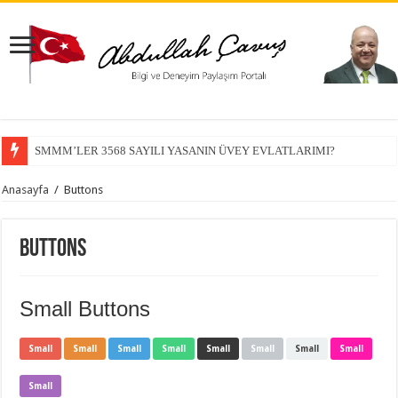
SMMM’LER 3568 SAYILI YASANIN ÜVEY EVLATLARIMI?
Anasayfa
/
Buttons
Buttons
Small Buttons
Small
Small
Small
Small
Small
Small
Small
Small
Small