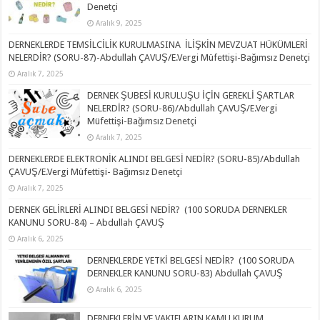
Denetçi
Aralık 9, 2025
DERNEKLERDE TEMSİLCİLİK KURULMASINA İLİŞKİN MEVZUAT HÜKÜMLERİ
NELERDİR? (SORU-87)-Abdullah ÇAVUŞ/E.Vergi Müfettişi-Bağımsız Denetçi
Aralık 7, 2025
DERNEK ŞUBESİ KURULUŞU İÇİN GEREKLİ ŞARTLAR
NELERDİR? (SORU-86)/Abdullah ÇAVUŞ/E.Vergi
Müfettişi-Bağımsız Denetçi
Aralık 7, 2025
DERNEKLERDE ELEKTRONİK ALINDI BELGESİ NEDİR? (SORU-85)/Abdullah
ÇAVUŞ/E.Vergi Müfettişi- Bağımsız Denetçi
Aralık 7, 2025
DERNEK GELİRLERİ ALINDI BELGESİ NEDİR? (100 SORUDA DERNEKLER
KANUNU SORU-84) – Abdullah ÇAVUŞ
Aralık 6, 2025
DERNEKLERDE YETKİ BELGESİ NEDİR? (100 SORUDA
DERNEKLER KANUNU SORU-83) Abdullah ÇAVUŞ
Aralık 6, 2025
DERNEKLERİN VE VAKIFLARIN KAMU KURUM