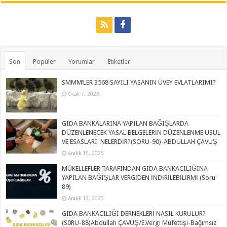
Son
Popüler
Yorumlar
Etiketler
SMMM’LER 3568 SAYILI YASANIN ÜVEY EVLATLARIMI?
Ocak 7, 2026
GIDA BANKALARINA YAPILAN BAĞIŞLARDA
DÜZENLENECEK YASAL BELGELERİN DÜZENLENME USUL
VE ESASLARI NELERDİR?(SORU-90)-ABDULLAH ÇAVUŞ
Aralık 15, 2025
MÜKELLEFLER TARAFINDAN GIDA BANKACILIĞINA
YAPILAN BAĞIŞLAR VERGİDEN İNDİRİLEBİLİRMİ (Soru-
89)
Aralık 13, 2025
GIDA BANKACILIĞI DERNEKLERİ NASIL KURULUR?
(S0RU-88)Abdullah ÇAVUŞ/E.Vergi Müfettişi-Bağımsız