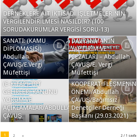
DERNEKLERE AİT İKTİSADİ İŞLETMELERİNİN
2820 SAYILI
VERGİLENDİRİLMESİ NASILDIR? (100
KANUNUNDAKİ MALİ
SORUDAKURUMLAR VERGİSİ SORU-13)
“KALP KAZANMA
HÜKÜMLERE AYKIRI
SANATI: (KAMU
DAVRANMANIN
DİPLOMASİSİ)
YAPTIRIM VE
Abdullah
CEZALARI – Abdullah
TARIMSAL ÜRETİM
ÇAVUŞ/E.Vergi
ÇAVUŞ/E. Vergi
ARTIŞI VE ÜRETİCİNİN
Müfettişi
Müfettişi
KORUNMASI İÇİN
(E-KİTAP)-TRT
KOOPERATİFLEŞMENİN
GELİRLERİ KANUNU
ÖNEMİ/Abdullah
YORUM VE
ÇAVUŞ/Bağımsız
AÇIKLAMALAR/ABDULLAH
Denetçiler Derneği
ÇAVUŞ
Başkanı (29.03.2021)
1
2
»
2 / 1 sayfa