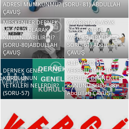
ADRESİ MÜMKÜNMÜ? (SORU- 81) ABDULLAH
DERNEKLER
ÇAVUŞ
TOPLANTISIZ VE
MESKENLER DERNEK
ÇAĞRISIZ OLARAK
MERKEZİ OLARAK
GENEL KURUL
KULLANILABİLİRMİ?
YAPILABİLİRMİ? (
(SORU-80)ABDULLAH
SORU-61) Abdullah
DERNEKLER YURT
ÇAVUŞ
ÇAVUŞ
DIŞINDAN YARDIM
ALIP YARDIM
DERNEK GENEL
VEREBİLİRMİ? (100
KURULUNUN
SORUDA DERNEKLER
YETKİLERİ NELERDİR?
KANUNU SORU-38)
(SORU-57)
Abdullah ÇAVUŞ