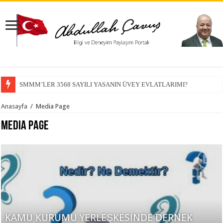
SMMM’LER 3568 SAYILI YASANIN ÜVEY EVLATLARIMI?
Anasayfa
/
Media Page
Media Page
KAMU KURUMU YERLEŞKESİNDE DERNEK