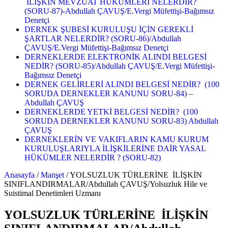
İLİŞKİN MEVZUAT HÜKÜMLERİ NELERDİR?
(SORU-87)-Abdullah ÇAVUŞ/E.Vergi Müfettişi-Bağımsız
Denetçi
DERNEK ŞUBESİ KURULUŞU İÇİN GEREKLİ
ŞARTLAR NELERDİR? (SORU-86)/Abdullah
ÇAVUŞ/E.Vergi Müfettişi-Bağımsız Denetçi
DERNEKLERDE ELEKTRONİK ALINDI BELGESİ
NEDİR? (SORU-85)/Abdullah ÇAVUŞ/E.Vergi Müfettişi-
Bağımsız Denetçi
DERNEK GELİRLERİ ALINDI BELGESİ NEDİR? (100
SORUDA DERNEKLER KANUNU SORU-84) –
Abdullah ÇAVUŞ
DERNEKLERDE YETKİ BELGESİ NEDİR? (100
SORUDA DERNEKLER KANUNU SORU-83) Abdullah
ÇAVUŞ
DERNEKLERİN VE VAKIFLARIN KAMU KURUM
KURULUŞLARIYLA İLİŞKİLERİNE DAİR YASAL
HÜKÜMLER NELERDİR ? (SORU-82)
Anasayfa
/
Manşet
/
YOLSUZLUK TÜRLERİNE İLİŞKİN
SINIFLANDIRMALAR/Abdullah ÇAVUŞ/Yolsuzluk Hile ve
Suistimal Denetimleri Uzmanı
YOLSUZLUK TÜRLERİNE İLİŞKİN