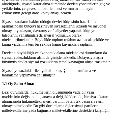
alındığında, siyasal karar alma sürecinde devleti yönetenlerin güç ve
yetkilerinin, çerçevesinin belirlenmesi ve sınırlarının tayin
edilmesinin gereği daha kolay anlaşılacaktır.
Siyasal karaların hakim olduğu devlet bütçesinin hazırlanma
aşamasındaki bütçeyi hazırlayan siyasetçilerin iktisadi ve rasyonel
olmayan yozlaşmış davranış ve faaliyetler yaparak bütçeye
taleplerini yansıtmaları da siyasal yolsuzluk olarak
nitelendirilmektedir. Böylelikle toplum refahını azaltacak şekilde ve
kamu vicdanına ters bir şekilde kamu kaynakları saptırılır.
Devletin büyüklüğü ve ekonomik alana müdahalesi durumların da
siyasal yolsuzlukların alanı da genişlemektedir. Dolayısıyla aşırı
büyümüş devlet siyasal yozlukların temel kaynağını oluşturmaktadır.
Siyasal yolsuzluklar ile ilgili olarak aşağıda bir sınıflama ve
tanımlama yapılmaya çalışılmıştır.
1.1 Oy Satın Alma:
Bazı durumlarda, hükümetlerin oluşumunda yada bir yasa
maddesinin değişiminde, anayasa değişikliklerinde, bir siyasi kararın
alınmasında hükümetteki siyasi partinin oyları tek başın a yeterli
olmayabilmektedir. Bu gibi durumlarda diğer siyasi partilerin
milletvekillerine yada bağımsız milletvekillerine destekleri karşılığın