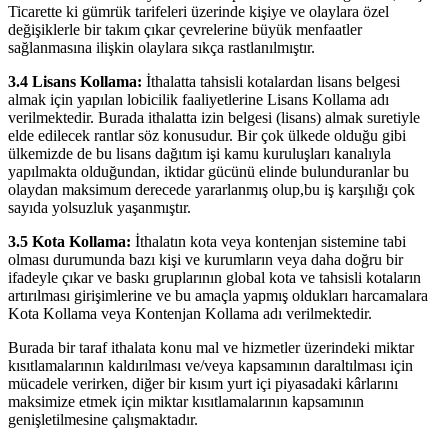
Ticarette ki gümrük tarifeleri üzerinde kişiye ve olaylara özel
değişiklerle bir takım çıkar çevrelerine büyük menfaatler
sağlanmasına ilişkin olaylara sıkça rastlanılmıştır.
3.4 Lisans Kollama:
İthalatta tahsisli kotalardan lisans belgesi
almak için yapılan lobicilik faaliyetlerine Lisans Kollama adı
verilmektedir. Burada ithalatta izin belgesi (lisans) almak suretiyle
elde edilecek rantlar söz konusudur. Bir çok ülkede olduğu gibi
ülkemizde de bu lisans dağıtım işi kamu kuruluşları kanalıyla
yapılmakta olduğundan, iktidar gücünü elinde bulunduranlar bu
olaydan maksimum derecede yararlanmış olup,bu iş karşılığı çok
sayıda yolsuzluk yaşanmıştır.
3.5 Kota Kollama:
İthalatın kota veya kontenjan sistemine tabi
olması durumunda bazı kişi ve kurumların veya daha doğru bir
ifadeyle çıkar ve baskı gruplarının global kota ve tahsisli kotaların
artırılması girişimlerine ve bu amaçla yapmış oldukları harcamalara
Kota Kollama veya Kontenjan Kollama adı verilmektedir.
Burada bir taraf ithalata konu mal ve hizmetler üzerindeki miktar
kısıtlamalarının kaldırılması ve/veya kapsamının daraltılması için
mücadele verirken, diğer bir kısım yurt içi piyasadaki kârlarını
maksimize etmek için miktar kısıtlamalarının kapsamının
genişletilmesine çalışmaktadır.