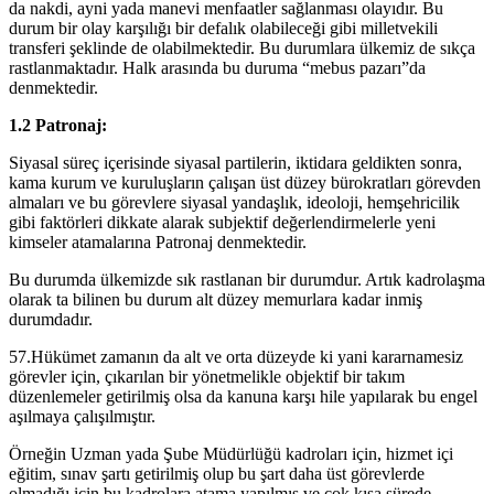
da nakdi, ayni yada manevi menfaatler sağlanması olayıdır. Bu
durum bir olay karşılığı bir defalık olabileceği gibi milletvekili
transferi şeklinde de olabilmektedir. Bu durumlara ülkemiz de sıkça
rastlanmaktadır. Halk arasında bu duruma “mebus pazarı”da
denmektedir.
1.2 Patronaj:
Siyasal süreç içerisinde siyasal partilerin, iktidara geldikten sonra,
kama kurum ve kuruluşların çalışan üst düzey bürokratları görevden
almaları ve bu görevlere siyasal yandaşlık, ideoloji, hemşehricilik
gibi faktörleri dikkate alarak subjektif değerlendirmelerle yeni
kimseler atamalarına Patronaj denmektedir.
Bu durumda ülkemizde sık rastlanan bir durumdur. Artık kadrolaşma
olarak ta bilinen bu durum alt düzey memurlara kadar inmiş
durumdadır.
57.Hükümet zamanın da alt ve orta düzeyde ki yani kararnamesiz
görevler için, çıkarılan bir yönetmelikle objektif bir takım
düzenlemeler getirilmiş olsa da kanuna karşı hile yapılarak bu engel
aşılmaya çalışılmıştır.
Örneğin Uzman yada Şube Müdürlüğü kadroları için, hizmet içi
eğitim, sınav şartı getirilmiş olup bu şart daha üst görevlerde
olmadığı için bu kadrolara atama yapılmış ve çok kısa sürede