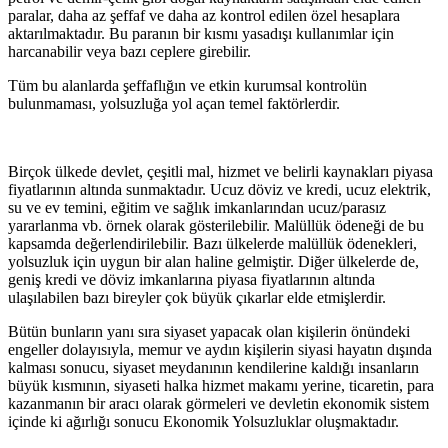
paralar, daha az şeffaf ve daha az kontrol edilen özel hesaplara
aktarılmaktadır. Bu paranın bir kısmı yasadışı kullanımlar için
harcanabilir veya bazı ceplere girebilir.
Tüm bu alanlarda şeffaflığın ve etkin kurumsal kontrolün
bulunmaması, yolsuzluğa yol açan temel faktörlerdir.
Birçok ülkede devlet, çeşitli mal, hizmet ve belirli kaynakları piyasa
fiyatlarının altında sunmaktadır. Ucuz döviz ve kredi, ucuz elektrik,
su ve ev temini, eğitim ve sağlık imkanlarından ucuz/parasız
yararlanma vb. örnek olarak gösterilebilir. Malüllük ödeneği de bu
kapsamda değerlendirilebilir. Bazı ülkelerde malüllük ödenekleri,
yolsuzluk için uygun bir alan haline gelmiştir. Diğer ülkelerde de,
geniş kredi ve döviz imkanlarına piyasa fiyatlarının altında
ulaşılabilen bazı bireyler çok büyük çıkarlar elde etmişlerdir.
Bütün bunların yanı sıra siyaset yapacak olan kişilerin önündeki
engeller dolayısıyla, memur ve aydın kişilerin siyasi hayatın dışında
kalması sonucu, siyaset meydanının kendilerine kaldığı insanların
büyük kısmının, siyaseti halka hizmet makamı yerine, ticaretin, para
kazanmanın bir aracı olarak görmeleri ve devletin ekonomik sistem
içinde ki ağırlığı sonucu Ekonomik Yolsuzluklar oluşmaktadır.