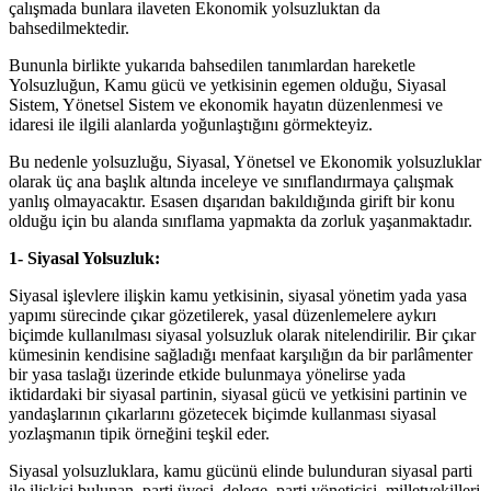
çalışmada bunlara ilaveten Ekonomik yolsuzluktan da
bahsedilmektedir.
Bununla birlikte yukarıda bahsedilen tanımlardan hareketle
Yolsuzluğun, Kamu gücü ve yetkisinin egemen olduğu, Siyasal
Sistem, Yönetsel Sistem ve ekonomik hayatın düzenlenmesi ve
idaresi ile ilgili alanlarda yoğunlaştığını görmekteyiz.
Bu nedenle yolsuzluğu, Siyasal, Yönetsel ve Ekonomik yolsuzluklar
olarak üç ana başlık altında inceleye ve sınıflandırmaya çalışmak
yanlış olmayacaktır. Esasen dışarıdan bakıldığında girift bir konu
olduğu için bu alanda sınıflama yapmakta da zorluk yaşanmaktadır.
1- Siyasal Yolsuzluk:
Siyasal işlevlere ilişkin kamu yetkisinin, siyasal yönetim yada yasa
yapımı sürecinde çıkar gözetilerek, yasal düzenlemelere aykırı
biçimde kullanılması siyasal yolsuzluk olarak nitelendirilir. Bir çıkar
kümesinin kendisine sağladığı menfaat karşılığın da bir parlâmenter
bir yasa taslağı üzerinde etkide bulunmaya yönelirse yada
iktidardaki bir siyasal partinin, siyasal gücü ve yetkisini partinin ve
yandaşlarının çıkarlarını gözetecek biçimde kullanması siyasal
yozlaşmanın tipik örneğini teşkil eder.
Siyasal yolsuzluklara, kamu gücünü elinde bulunduran siyasal parti
ile ilişkisi bulunan, parti üyesi, delege, parti yöneticisi, milletvekilleri