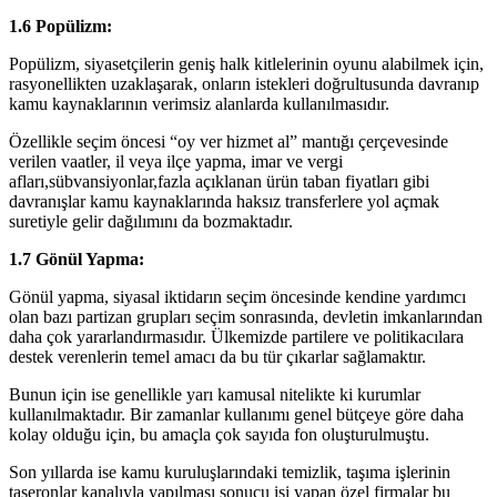
1.6 Popülizm:
Popülizm, siyasetçilerin geniş halk kitlelerinin oyunu alabilmek için,
rasyonellikten uzaklaşarak, onların istekleri doğrultusunda davranıp
kamu kaynaklarının verimsiz alanlarda kullanılmasıdır.
Özellikle seçim öncesi “oy ver hizmet al” mantığı çerçevesinde
verilen vaatler, il veya ilçe yapma, imar ve vergi
afları,sübvansiyonlar,fazla açıklanan ürün taban fiyatları gibi
davranışlar kamu kaynaklarında haksız transferlere yol açmak
suretiyle gelir dağılımını da bozmaktadır.
1.7 Gönül Yapma:
Gönül yapma, siyasal iktidarın seçim öncesinde kendine yardımcı
olan bazı partizan grupları seçim sonrasında, devletin imkanlarından
daha çok yararlandırmasıdır. Ülkemizde partilere ve politikacılara
destek verenlerin temel amacı da bu tür çıkarlar sağlamaktır.
Bunun için ise genellikle yarı kamusal nitelikte ki kurumlar
kullanılmaktadır. Bir zamanlar kullanımı genel bütçeye göre daha
kolay olduğu için, bu amaçla çok sayıda fon oluşturulmuştu.
Son yıllarda ise kamu kuruluşlarındaki temizlik, taşıma işlerinin
taşeronlar kanalıyla yapılması sonucu işi yapan özel firmalar bu