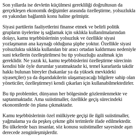
Son yıllarda ise devletin küçülmesi gerekliliği doğrultusun da
gerçekleşen ekonomik değişimler arasında özelleştirme, yolsuzlukla
en yakından bağlantılı konu haline gelmiştir.
Siyasi partilerin faaliyetlerini finanse etmek ve belirli politik
grupların üyelerine iş sağlamak için sıklıkla kullanılmalarından
dolayı, kamu teşebbüslerinin yolsuzluk ve özellikle siyasi
yozlaşmanın ana kaynağı olduğuna şüphe yoktur. Özellikle siyasi
yolsuzlukta sıklıkla kullanılan bir aracı ortadan kaldırması nedeniyle
suni tekellerin özelleştirilmesi bu tip yolsuzluğu azaltmak için
gereklidir. Ne yazık ki, kamu teşebbüslerini özelleştirme sürecinin
kendisi bile öyle durumlar yaratmaktadır ki, temel kararlarda takdir
hakkı bulunan bireyler (bakanlar ya da yüksek mevkideki
siyasetçiler) ya da dışarıdakilerin ulaşamayacağı bilgilere sahip olan
yöneticiler, özelleştirmeyi kendi çıkarları için kullanabilmektedirler.
Bu tip problemler, dünyanın her bölgesinde gözlemlenmekte ve
saptanmaktadır. Ama suiistimaller, özellikle geçiş sürecindeki
ekonomilerde ön plana çıkmaktadır.
Kamu teşebbüslerinin özel mülkiyete geçişi ile ilgili suiistimaller,
yağmalama ya da peşkeş çekme gibi terimlerle ifade edilmektedir.
Bu ülkelerde bazı insanlar, söz konusu suiistimaller sayesinde aşırı
derecede zenginleşmişlerdir.