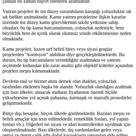
çalınan bu zaman rüşvet ödenerek azaltılabilir.
Yatırım projeleri ile üst düzey sorumluların karıştığı yolsuzluklar sık
sık birlikte anılmaktadır. Kamu yatırım projelerine ilişkin kararlar
üzerinde üst düzey kamu görevlilerinin takdir yetkisine sahip
olmaları, bu tip kamu harcamalarının, yolsuzluk nedeniyle, hem
büyüklük hem de içerik olarak olumsuz yönde etkilenmesine neden
olmaktadır.
Kamu projeleri, bazen sırf belirli birey veya siyasi gruplar
projelerden “komisyon” alabilsin diye gerçekleştirilmektedir. Bu
durum, bu tip harcamaların verimliliğini azaltmakta ve yatırım
seçiminde kullanılan kâr-zarar analizi gibi objektif kriterler açısından
projeleri meşru kılmamaktadır.
Devletin mal ve hizmet alımı demek olan ihaleler, yolsuzluk
tarafından etkilenen başka bir alandır. Yolsuzluk olasılığını azaltmak
için bazı ülkeler, alınacak malların fiyatlarının önemli ölçüde
yükselmesine yol açmak pahasına, karmaşık ve masraflı prosedürler
geliştirmektedir.
Bütçe dışı hesaplar, birçok ülkede görülmektedir. Bazıları meşru ve
belirli amaçlar için tesis edilmektedir. (emeklilik fonları, yol yapım
fonları vb.). Diğerleri ise siyasi ve idari kontrollerden sıyrılmak için
oluşturulmaktadır. Bazı ülkelerde, dış yardımlardan gelen veya
petrol ve demir-çelik gibi doğal kaynakların satışından elde edilen