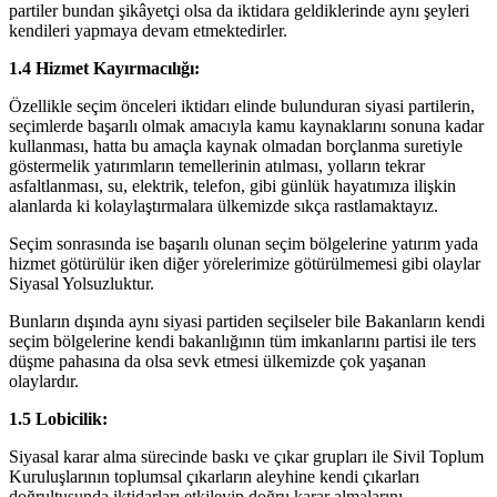
partiler bundan şikâyetçi olsa da iktidara geldiklerinde aynı şeyleri
kendileri yapmaya devam etmektedirler.
1.4 Hizmet Kayırmacılığı:
Özellikle seçim önceleri iktidarı elinde bulunduran siyasi partilerin,
seçimlerde başarılı olmak amacıyla kamu kaynaklarını sonuna kadar
kullanması, hatta bu amaçla kaynak olmadan borçlanma suretiyle
göstermelik yatırımların temellerinin atılması, yolların tekrar
asfaltlanması, su, elektrik, telefon, gibi günlük hayatımıza ilişkin
alanlarda ki kolaylaştırmalara ülkemizde sıkça rastlamaktayız.
Seçim sonrasında ise başarılı olunan seçim bölgelerine yatırım yada
hizmet götürülür iken diğer yörelerimize götürülmemesi gibi olaylar
Siyasal Yolsuzluktur.
Bunların dışında aynı siyasi partiden seçilseler bile Bakanların kendi
seçim bölgelerine kendi bakanlığının tüm imkanlarını partisi ile ters
düşme pahasına da olsa sevk etmesi ülkemizde çok yaşanan
olaylardır.
1.5 Lobicilik:
Siyasal karar alma sürecinde baskı ve çıkar grupları ile Sivil Toplum
Kuruluşlarının toplumsal çıkarların aleyhine kendi çıkarları
doğrultusunda iktidarları etkileyip doğru karar almalarını