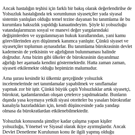
Ancak hastalığın teşhisi için farklı bir bakış olarak değerlendirilse de
Yolsuzluk hastalığında tek sorumlunun siyasetçiler yada siyasal
sistemin yanlışları olduğu temel tezine dayanan bu tanımlama ile bu
kurumlara haksızlık yapıldığı kanaatindeyim. Şöyle ki yolsuzluğu
vatandaşlarımızın sosyal ve manevi değer yargılarındaki
değişimlerden ve uygulanmayan hukuk kurallarından, yani kamu
görevlilerinden ayrı düşünmek kanımca yanlıştır. Çünkü siyaset ve
siyasetçiler toplumun aynasıdırlar. Bu tanımlama bürokrasinin devlet
kademesin de yetkisinin ve ağırlığının bulunmaması halinde
doğrudur. Ama bizim gibi ülkeler de bürokrasinin dayanılmaz
ağırlığı her aşamada kendini göstermektedir. Hatta zaman zaman,
siyaseti etkilemekte olduğu hepimizin malumudur.
Ama şurası kesindir ki ülkemiz gerçeğinde yolsuzluk
incelemelerinde net tanımlamalar yapabilmek ve sınıflamalar
yapmak zor bir iştir. Çünkü büyük çaplı Yolsuzluklar artık siyasetçi,
bürokrat, işadamlarından oluşan çetelerce yapılmaktadır. Bunların
dışında yasa koymaya yetkili siyasi otoriteler bu yasaları bürokratlar
kanalıyla hazırladıkları için, kendi düşüncesinde yada yandaşı
olmasa da bürokratlardan etkilenebilmektedir.
Yolsuzluk konusunda şimdiye kadar çalışma yapan kişiler
yolsuzluğu, Yönetsel ve Siyasal olarak ikiye ayırmışlardır. Ancak
Devlet Denetleme Kurulunun konu ile ilgili yapmış olduğu