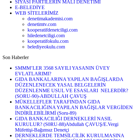
SİYASİ PARTİLERİN MALİ DENETİMİ
E-BELEDİYE
WEB SİTELERİMİZ
denetimakademisi.com
denetimtv.com
kooperatifdenetciligi.com
hiledenetciligi.com
kooperatifokulu.com
belediyeokulu.com
Son Haberler
SMMM’LER 3568 SAYILI YASANIN ÜVEY
EVLATLARIMI?
GIDA BANKALARINA YAPILAN BAĞIŞLARDA
DÜZENLENECEK YASAL BELGELERİN
DÜZENLENME USUL VE ESASLARI NELERDİR?
(SORU-90)-ABDULLAH ÇAVUŞ
MÜKELLEFLER TARAFINDAN GIDA
BANKACILIĞINA YAPILAN BAĞIŞLAR VERGİDEN
İNDİRİLEBİLİRMİ (Soru-89)
GIDA BANKACILIĞI DERNEKLERİ NASIL
KURULUR? (S0RU-88)Abdullah ÇAVUŞ/E.Vergi
Müfettişi-Bağımsız Denetçi
DERNEKLERDE TEMSİLCİLİK KURULMASINA