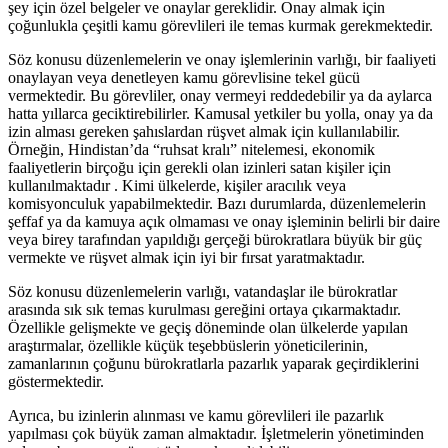
şey için özel belgeler ve onaylar gereklidir. Onay almak için
çoğunlukla çeşitli kamu görevlileri ile temas kurmak gerekmektedir.
Söz konusu düzenlemelerin ve onay işlemlerinin varlığı, bir faaliyeti
onaylayan veya denetleyen kamu görevlisine tekel gücü
vermektedir. Bu görevliler, onay vermeyi reddedebilir ya da aylarca
hatta yıllarca geciktirebilirler. Kamusal yetkiler bu yolla, onay ya da
izin alması gereken şahıslardan rüşvet almak için kullanılabilir.
Örneğin, Hindistan’da “ruhsat kralı” nitelemesi, ekonomik
faaliyetlerin birçoğu için gerekli olan izinleri satan kişiler için
kullanılmaktadır . Kimi ülkelerde, kişiler aracılık veya
komisyonculuk yapabilmektedir. Bazı durumlarda, düzenlemelerin
şeffaf ya da kamuya açık olmaması ve onay işleminin belirli bir daire
veya birey tarafından yapıldığı gerçeği bürokratlara büyük bir güç
vermekte ve rüşvet almak için iyi bir fırsat yaratmaktadır.
Söz konusu düzenlemelerin varlığı, vatandaşlar ile bürokratlar
arasında sık sık temas kurulması gereğini ortaya çıkarmaktadır.
Özellikle gelişmekte ve geçiş döneminde olan ülkelerde yapılan
araştırmalar, özellikle küçük teşebbüslerin yöneticilerinin,
zamanlarının çoğunu bürokratlarla pazarlık yaparak geçirdiklerini
göstermektedir.
Ayrıca, bu izinlerin alınması ve kamu görevlileri ile pazarlık
yapılması çok büyük zaman almaktadır. İşletmelerin yönetiminden