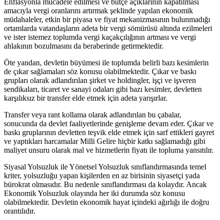
Enflasyonla mücadele edilmesi ve bütçe açıklarının kapatılması
amacıyla vergi oranlarını artırmak şeklinde yapılan ekonomik
müdahaleler, etkin bir piyasa ve fiyat mekanizmasının bulunmadığı
ortamlarda vatandaşların adeta bir vergi sömürüsü altında ezilmeleri
ve ister istemez toplumda vergi kaçakçılığının artması ve vergi
ahlakının bozulmasını da beraberinde getirmektedir.
Öte yandan, devletin büyümesi ile toplumda belirli bazı kesimlerin
de çıkar sağlamaları söz konusu olabilmektedir. Çıkar ve baskı
grupları olarak adlandırılan şirket ve holdingler, işçi ve işveren
sendikaları, ticaret ve sanayi odaları gibi bazı kesimler, devletten
karşılıksız bir transfer elde etmek için adeta yarışırlar.
Transfer veya rant kollama olarak adlandırılan bu çabalar,
sonucunda da devlet faaliyetlerinde genişleme devam eder. Çıkar ve
baskı gruplarının devletten teşvik elde etmek için sarf ettikleri gayret
ve yaptıkları harcamalar Milli Gelire hiçbir katkı sağlamadığı gibi
maliyet unsuru olarak mal ve hizmetlerin fiyatı ile topluma yansıtılır.
Siyasal Yolsuzluk ile Yönetsel Yolsuzluk sınıflandırmasında temel
kriter, yolsuzluğu yapan kişilerden en az birisinin siyasetçi yada
bürokrat olmasıdır. Bu nedenle sınıflandırması da kolaydır. Ancak
Ekonomik Yolsuzluk olayında her iki durumda söz konusu
olabilmektedir. Devletin ekonomik hayat içindeki ağırlığı ile doğru
orantılıdır.