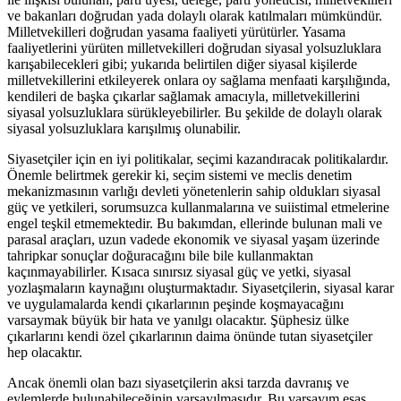
ve bakanları doğrudan yada dolaylı olarak katılmaları mümkündür.
Milletvekilleri doğrudan yasama faaliyeti yürütürler. Yasama
faaliyetlerini yürüten milletvekilleri doğrudan siyasal yolsuzluklara
karışabilecekleri gibi; yukarıda belirtilen diğer siyasal kişilerde
milletvekillerini etkileyerek onlara oy sağlama menfaati karşılığında,
kendileri de başka çıkarlar sağlamak amacıyla, milletvekillerini
siyasal yolsuzluklara sürükleyebilirler. Bu şekilde de dolaylı olarak
siyasal yolsuzluklara karışılmış olunabilir.
Siyasetçiler için en iyi politikalar, seçimi kazandıracak politikalardır.
Önemle belirtmek gerekir ki, seçim sistemi ve meclis denetim
mekanizmasının varlığı devleti yönetenlerin sahip oldukları siyasal
güç ve yetkileri, sorumsuzca kullanmalarına ve suiistimal etmelerine
engel teşkil etmemektedir. Bu bakımdan, ellerinde bulunan mali ve
parasal araçları, uzun vadede ekonomik ve siyasal yaşam üzerinde
tahripkar sonuçlar doğuracağını bile bile kullanmaktan
kaçınmayabilirler. Kısaca sınırsız siyasal güç ve yetki, siyasal
yozlaşmaların kaynağını oluşturmaktadır. Siyasetçilerin, siyasal karar
ve uygulamalarda kendi çıkarlarının peşinde koşmayacağını
varsaymak büyük bir hata ve yanılgı olacaktır. Şüphesiz ülke
çıkarlarını kendi özel çıkarlarının daima önünde tutan siyasetçiler
hep olacaktır.
Ancak önemli olan bazı siyasetçilerin aksi tarzda davranış ve
eylemlerde bulunabileceğinin varsayılmasıdır. Bu varsayım esas