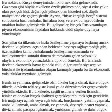
Bu noktada, Rusya deneyiminden iki örnek akla gelmektedir.
Gazprom gibi büyük tekellerin özelleştirilmesinde, siyasi erke yakın
olan pek çok kişi, değeri çok yüksek olan hisseleri çok düşük
maliyetlerle ele geçirmişlerdir. Ayrıca, “hisse karşılığı borç” sistemi
sonucunda bazı bankalar, firmalara borç vererek bu teşebbüslerin
ortakları haline gelmişlerdir. Bu gelişmeler, bir çok Rus vatandaşını
piyasa ekonomisinin faydaları hakkında ciddi şüphe duymaya
yöneltmiştir
Son yıllar da ülkemiz de hızla özelleştirme yapmaya başlamış ancak
devletin küçülmesi açısından beklenen başarıyı sağlayamadığı gibi,
özelleştirilen kamu bankalarında özelleştirme esnasında ve
özelleştirmeden sonraki dönem de meydana gelen yolsuzluk
olayları, ekonomik yolsuzluklara tipik bir örnektir. Bir tarafında
devletin ekonomik hayat içindeki rolü, diğer tarafta siyasetçi ve
bürokrat ile işadamlarından oluşan karmaşık yapıda bu tür ekonomik
yolsuzluklar meydana gelmiştir.
Bunların yanı sıra, gelişmekte olan ülkeler başta olmak üzere birçok
ülkede, devletin rolü sayısız kural ya da düzenlemeler çerçevesinde
yürütülmektedir. Bu ülkelerde, çeşitli usullerle verilen lisanslar,
izinler ve onaylar birçok faaliyeti gerçekleştirebilmek için gereklidir.
Bir mağazayı açmak veya açık tutmak, borçlanmak, yatırım yapmak,
araba kullanmak, araba almak, ev yapmak, dışarıyla ticaret yapmak,
döviz almak, pasaport çıkartmak, yurtdışına gitmek ve daha birçok