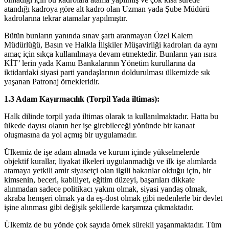
atandığı kadroya göre alt kadro olan Uzman yada Şube Müdürü
kadrolarına tekrar atamalar yapılmıştır.
Bütün bunların yanında sınav şartı aranmayan Özel Kalem
Müdürlüğü, Basın ve Halkla İlişkiler Müşavirliği kadroları da aynı
amaç için sıkça kullanılmaya devam etmektedir. Bunların yan ısıra
KİT’ lerin yada Kamu Bankalarının Yönetim kurullarına da
iktidardaki siyasi parti yandaşlarının doldurulması ülkemizde sık
yaşanan Patronaj örnekleridir.
1.3 Adam Kayırmacılık (Torpil Yada iltimas):
Halk dilinde torpil yada iltimas olarak ta kullanılmaktadır. Hatta bu
ülkede dayısı olanın her işe girebileceği yönünde bir kanaat
oluşmasına da yol açmış bir uygulamadır.
Ülkemiz de işe adam almada ve kurum içinde yükselmelerde
objektif kurallar, liyakat ilkeleri uygulanmadığı ve ilk işe alımlarda
atamaya yetkili amir siyasetçi olan ilgili bakanlar olduğu için, bir
kimsenin, beceri, kabiliyet, eğitim düzeyi, başarıları dikkate
alınmadan sadece politikacı yakını olmak, siyasi yandaş olmak,
akraba hemşeri olmak ya da eş-dost olmak gibi nedenlerle bir devlet
işine alınması gibi değişik şekillerde karşımıza çıkmaktadır.
Ülkemiz de bu yönde çok sayıda örnek sürekli yaşanmaktadır. Tüm