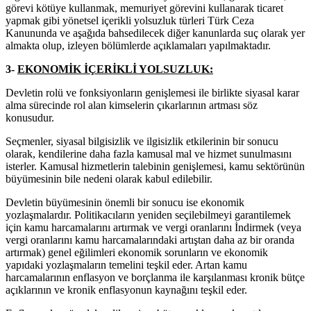
görevi kötüye kullanmak, memuriyet görevini kullanarak ticaret
yapmak gibi yönetsel içerikli yolsuzluk türleri Türk Ceza
Kanununda ve aşağıda bahsedilecek diğer kanunlarda suç olarak yer
almakta olup, izleyen bölümlerde açıklamaları yapılmaktadır.
3-
EKONOMİK İÇERİKLİ YOLSUZLUK:
Devletin rolü ve fonksiyonların genişlemesi ile birlikte siyasal karar
alma sürecinde rol alan kimselerin çıkarlarının artması söz
konusudur.
Seçmenler, siyasal bilgisizlik ve ilgisizlik etkilerinin bir sonucu
olarak, kendilerine daha fazla kamusal mal ve hizmet sunulmasını
isterler. Kamusal hizmetlerin talebinin genişlemesi, kamu sektörünün
büyümesinin bile nedeni olarak kabul edilebilir.
Devletin büyümesinin önemli bir sonucu ise ekonomik
yozlaşmalardır. Politikacıların yeniden seçilebilmeyi garantilemek
için kamu harcamalarını artırmak ve vergi oranlarını İndirmek (veya
vergi oranlarını kamu harcamalarındaki artıştan daha az bir oranda
artırmak) genel eğilimleri ekonomik sorunların ve ekonomik
yapıdaki yozlaşmaların temelini teşkil eder. Artan kamu
harcamalarının enflasyon ve borçlanma ile karşılanması kronik bütçe
açıklarının ve kronik enflasyonun kaynağını teşkil eder.