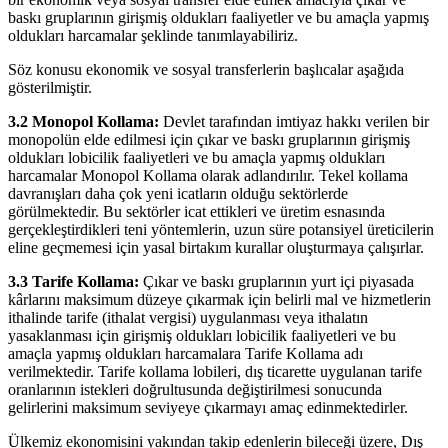
baskı gruplarının girişmiş oldukları faaliyetler ve bu amaçla yapmış
oldukları harcamalar şeklinde tanımlayabiliriz.
Söz konusu ekonomik ve sosyal transferlerin başlıcalar aşağıda
gösterilmiştir.
3.2 Monopol Kollama:
Devlet tarafından imtiyaz hakkı verilen bir
monopolün elde edilmesi için çıkar ve baskı gruplarının girişmiş
oldukları lobicilik faaliyetleri ve bu amaçla yapmış oldukları
harcamalar Monopol Kollama olarak adlandırılır. Tekel kollama
davranışları daha çok yeni icatların olduğu sektörlerde
görülmektedir. Bu sektörler icat ettikleri ve üretim esnasında
gerçekleştirdikleri teni yöntemlerin, uzun süre potansiyel üreticilerin
eline geçmemesi için yasal birtakım kurallar oluşturmaya çalışırlar.
3.3 Tarife Kollama:
Çıkar ve baskı gruplarının yurt içi piyasada
kârlarını maksimum düzeye çıkarmak için belirli mal ve hizmetlerin
ithalinde tarife (ithalat vergisi) uygulanması veya ithalatın
yasaklanması için girişmiş oldukları lobicilik faaliyetleri ve bu
amaçla yapmış oldukları harcamalara Tarife Kollama adı
verilmektedir. Tarife kollama lobileri, dış ticarette uygulanan tarife
oranlarının istekleri doğrultusunda değiştirilmesi sonucunda
gelirlerini maksimum seviyeye çıkarmayı amaç edinmektedirler.
Ülkemiz ekonomisini yakından takip edenlerin bileceği üzere, Dış