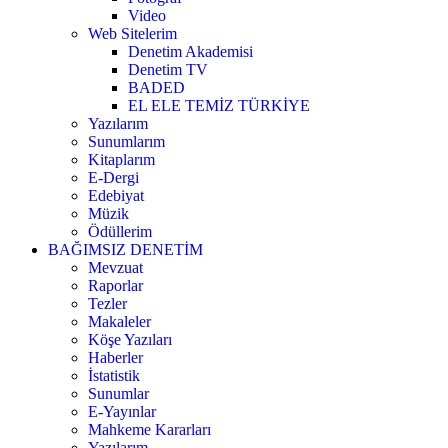
Video
Web Sitelerim
Denetim Akademisi
Denetim TV
BADED
EL ELE TEMİZ TÜRKİYE
Yazılarım
Sunumlarım
Kitaplarım
E-Dergi
Edebiyat
Müzik
Ödüllerim
BAĞIMSIZ DENETİM
Mevzuat
Raporlar
Tezler
Makaleler
Köşe Yazıları
Haberler
İstatistik
Sunumlar
E-Yayınlar
Mahkeme Kararları
Yazılarım