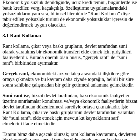
Ekonomik yolsuzluk denildiğinde, ucuz kredi temini, bugünlerde ise
batık krediler, vergi kaçakçılığı, özelleştirme uygulamalarındaki
yolsuzlukların yanı sıra, bilimsel literatürde “Rant Kollama” diye
tabir edilen yolsuzluk türünü de ekonomik yolsuzluklar içeresin de
değerlendirmek uygun olacaktır.
3.1 Rant Kollama:
Rant kollama, çıkar veya baskı grupların, devlet tarafından suni
olarak yaratılmış bir ekonomik transferi elde etmek için giriştikleri
faaliyetlerdir. Burada önemli olan husus, “gerçek rant” ile “suni
rant”ı birbirinden ayırmaktır.
Gerçek rant,
ekonomideki arz ve talep arasındaki ilişkilere göre
ortaya çıkmakta ve bu kavram daha ziyade toprağın, belirli bir süre
sonra sahibine çalışmadan bir gelir getirmesi anlamına gelmektedir.
Suni rant
ise, bizzat devlet tarafından, bazı ekonomik faaliyetler
üzerine sınırlamalar konulması ve/veya ekonomik faaliyetlerin bizzat
devlet tarafından düzenlenmesi suretiyle ortaya çıkmaktadır. İşte
Rant Kollama, çıkar ve baskı gruplarının devlet tarafından yaratılan
bir “suni rant”ı elde etmek için mevcut kıt kaynaklarını sarf
etmelerini ifade etmektedir.
Tanımı biraz daha açacak olursak; rant kollama kavramını, devletten
bir ekonomik veya sosyal transfer elde etmek amacıyla çıkar ve