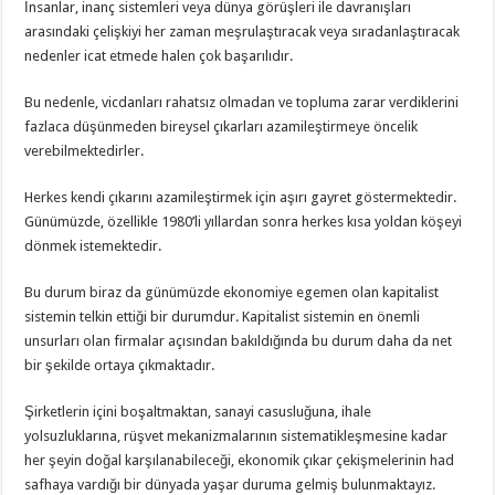
İnsanlar, inanç sistemleri veya dünya görüşleri ile davranışları
arasındaki çelişkiyi her zaman meşrulaştıracak veya sıradanlaştıracak
nedenler icat etmede halen çok başarılıdır.
Bu nedenle, vicdanları rahatsız olmadan ve topluma zarar verdiklerini
fazlaca düşünmeden bireysel çıkarları azamileştirmeye öncelik
verebilmektedirler.
Herkes kendi çıkarını azamileştirmek için aşırı gayret göstermektedir.
Günümüzde, özellikle 1980’li yıllardan sonra herkes kısa yoldan köşeyi
dönmek istemektedir.
Bu durum biraz da günümüzde ekonomiye egemen olan kapitalist
sistemin telkin ettiği bir durumdur. Kapitalist sistemin en önemli
unsurları olan firmalar açısından bakıldığında bu durum daha da net
bir şekilde ortaya çıkmaktadır.
Şirketlerin içini boşaltmaktan, sanayi casusluğuna, ihale
yolsuzluklarına, rüşvet mekanizmalarının sistematikleşmesine kadar
her şeyin doğal karşılanabileceği, ekonomik çıkar çekişmelerinin had
safhaya vardığı bir dünyada yaşar duruma gelmiş bulunmaktayız.