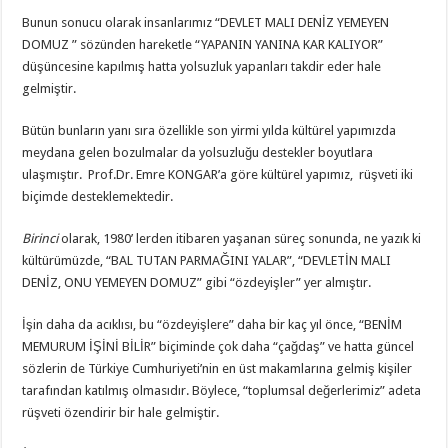
Bunun sonucu olarak insanlarımız “DEVLET MALI DENİZ YEMEYEN
DOMUZ ” sözünden hareketle “YAPANIN YANINA KAR KALIYOR”
düşüncesine kapılmış hatta yolsuzluk yapanları takdir eder hale
gelmiştir.
Bütün bunların yanı sıra özellikle son yirmi yılda kültürel yapımızda
meydana gelen bozulmalar da yolsuzluğu destekler boyutlara
ulaşmıştır. Prof.Dr. Emre KONGAR’a göre kültürel yapımız, rüşveti iki
biçimde desteklemektedir.
Birinci
olarak, 1980’ lerden itibaren yaşanan süreç sonunda, ne yazık ki
kültürümüzde, “BAL TUTAN PARMAĞINI YALAR”, “DEVLETİN MALI
DENİZ, ONU YEMEYEN DOMUZ” gibi “özdeyişler” yer almıştır.
İşin daha da acıklısı, bu “özdeyişlere” daha bir kaç yıl önce, “BENİM
MEMURUM İŞİNİ BİLİR” biçiminde çok daha “çağdaş” ve hatta güncel
sözlerin de Türkiye Cumhuriyeti’nin en üst makamlarına gelmiş kişiler
tarafından katılmış olmasıdır. Böylece, “toplumsal değerlerimiz” adeta
rüşveti özendirir bir hale gelmiştir.