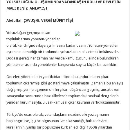
YOLSUZLUĞUN OLUŞUMUNDA VATANDAŞIN ROLÜ VE
DEVLETİN
MALI DENİZ ANLAYIŞI
Abdullah ÇAVUŞ/E. VERGİ MÜFETTİŞİ
Yolsuzluğun geçmişi, insan
topluluklarının yöneten-yönetilen
olarak kendi içinde ikiye ayrılmasına kadar uzanır. Yöneten-yönetilen
ayrımının olmadığı bir toplumda yolsuzluktan söz etmek imkânsızdır.
Doğası gereği her zaman her yerde kamu gücünü elinde bulunduran
yönetenler aslında yönetilenler karşısında sayıca küçük bir azınlıktır.
Önceleri yönetenlerin yani iktidarı elinde bulunduranların çıkarı
toplumun çıkarıymış gibi gösterilmeye çalışılmıştır. Zamanla bu anlayış
değişmiş, yerine egemen sınıfın çıkarı düşüncesi geçmiş, ancak uzun
savaşımlar sonucunda bazı ülkelerde toplumdaki sınıfsal dengelerin
yeniden kurulmasıyla, ulusal-kamusal çıkar kavramı varlık kazanmıştır.
Türkiye’de esas olarak, vatandaşların nezdinde ki yozlaşmanın
başlangıcı ise, iç göç olgusunun ivme kazandığı, hukuk devleti
kurallarının, yanlış bir popülizme kurban edildiği 1950’li yıllardan