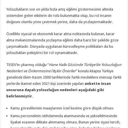
Yolsuzlukların son on yılda hızla artış eğilimi göstermesinin altında
sistemden gelen etkilerin de rolü bulunmakta olup, bu rol insanın
doğasını olumlu yöne çevirmek yerine, daha da yozlaştırmaktadır.
Özellikle siyasal ve ekonomik karar alma noktasında bulunan, karar
alma mekanizmalarında yozlaşma eğilimi daha bariz bir şekilde göze
çarpmaktadır. Dünyada uygulanan küreselleşme politikaları da bu
yolsuzlukları pekiştirici bir rol oynamaktadır.
TESEV’in çıkarmış olduğu “
Hane Halkı Gözünde Türkiye’de Yolsuzluğun
Nedenleri ve Önlenmesine İlişkin Öneriler
” konulu kitapta Türkiye
genelinde Ekim-Kasım 2000 tarihlerinde farklı mesleklere mensup farklı
yerlerde ikamet eden 3021 kişi üzerinde yapılan
ankette insan
unsuruna dayalı yolsuzluğun nedenleri aşağıdaki gibi
belirlenmiştir.
Kamu görevlilerinin maaşlarının özel kesime göre düşük olması
Kamu personelinin istihdamında atanmasında ve yükseltilmesinde
liyakat esasının dikkate alınmamış olması. Bunun yerine siyasi tercih,