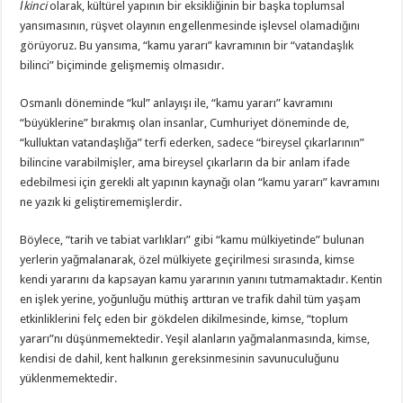
İkinci
olarak, kültürel yapının bir eksikliğinin bir başka toplumsal
yansımasının, rüşvet olayının engellenmesinde işlevsel olamadığını
görüyoruz. Bu yansıma, “kamu yararı” kavramının bir “vatandaşlık
bilinci” biçiminde gelişmemiş olmasıdır.
Osmanlı döneminde “kul” anlayışı ile, “kamu yararı” kavramını
“büyüklerine” bırakmış olan insanlar, Cumhuriyet döneminde de,
“kulluktan vatandaşlığa” terfi ederken, sadece “bireysel çıkarlarının”
bilincine varabilmişler, ama bireysel çıkarların da bir anlam ifade
edebilmesi için gerekli alt yapının kaynağı olan “kamu yararı” kavramını
ne yazık ki geliştirememişlerdir.
Böylece, “tarih ve tabiat varlıkları” gibi “kamu mülkiyetinde” bulunan
yerlerin yağmalanarak, özel mülkiyete geçirilmesi sırasında, kimse
kendi yararını da kapsayan kamu yararının yanını tutmamaktadır. Kentin
en işlek yerine, yoğunluğu müthiş arttıran ve trafik dahil tüm yaşam
etkinliklerini felç eden bir gökdelen dikilmesinde, kimse, “toplum
yararı”nı düşünmemektedir. Yeşil alanların yağmalanmasında, kimse,
kendisi de dahil, kent halkının gereksinmesinin savunuculuğunu
yüklenmemektedir.