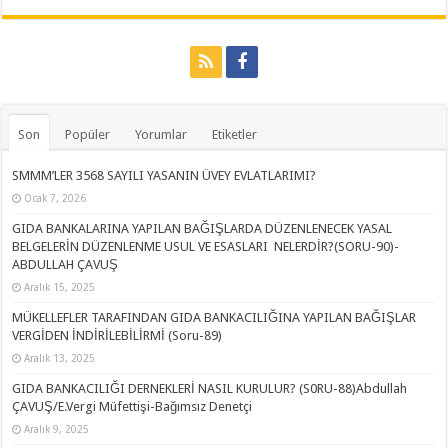
Son
Popüler
Yorumlar
Etiketler
SMMM’LER 3568 SAYILI YASANIN ÜVEY EVLATLARIMI?
Ocak 7, 2026
GIDA BANKALARINA YAPILAN BAĞIŞLARDA DÜZENLENECEK YASAL
BELGELERİN DÜZENLENME USUL VE ESASLARI NELERDİR?(SORU-90)-
ABDULLAH ÇAVUŞ
Aralık 15, 2025
MÜKELLEFLER TARAFINDAN GIDA BANKACILIĞINA YAPILAN BAĞIŞLAR
VERGİDEN İNDİRİLEBİLİRMİ (Soru-89)
Aralık 13, 2025
GIDA BANKACILIĞI DERNEKLERİ NASIL KURULUR? (S0RU-88)Abdullah
ÇAVUŞ/E.Vergi Müfettişi-Bağımsız Denetçi
Aralık 9, 2025