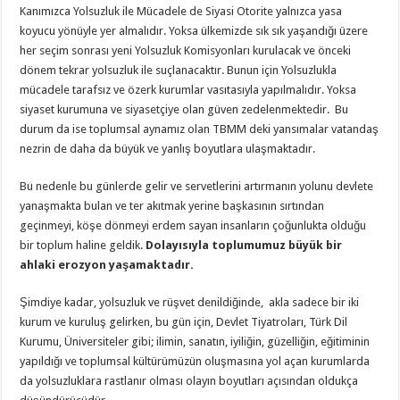
Kanımızca Yolsuzluk ile Mücadele de Siyasi Otorite yalnızca yasa
koyucu yönüyle yer almalıdır. Yoksa ülkemizde sık sık yaşandığı üzere
her seçim sonrası yeni Yolsuzluk Komisyonları kurulacak ve önceki
dönem tekrar yolsuzluk ile suçlanacaktır. Bunun için Yolsuzlukla
mücadele tarafsız ve özerk kurumlar vasıtasıyla yapılmalıdır. Yoksa
siyaset kurumuna ve siyasetçiye olan güven zedelenmektedir. Bu
durum da ise toplumsal aynamız olan TBMM deki yansımalar vatandaş
nezrin de daha da büyük ve yanlış boyutlara ulaşmaktadır.
Bu nedenle bu günlerde gelir ve servetlerini artırmanın yolunu devlete
yanaşmakta bulan ve ter akıtmak yerine başkasının sırtından
geçinmeyi, köşe dönmeyi erdem sayan insanların çoğunlukta olduğu
bir toplum haline geldik.
Dolayısıyla toplumumuz büyük bir
ahlaki erozyon yaşamaktadır.
Şimdiye kadar, yolsuzluk ve rüşvet denildiğinde, akla sadece bir iki
kurum ve kuruluş gelirken, bu gün için, Devlet Tiyatroları, Türk Dil
Kurumu, Üniversiteler gibi; ilimin, sanatın, iyiliğin, güzelliğin, eğitiminin
yapıldığı ve toplumsal kültürümüzün oluşmasına yol açan kurumlarda
da yolsuzluklara rastlanır olması olayın boyutları açısından oldukça