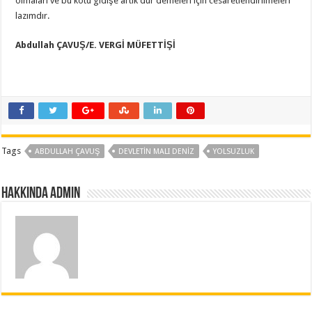
olmaları ve bu kötü gidişe artık dur demeleri için cesaretlendirilmeleri
lazımdır.
Abdullah ÇAVUŞ/E. VERGİ MÜFETTİŞİ
Tags
ABDULLAH ÇAVUŞ
DEVLETİN MALI DENİZ
YOLSUZLUK
Hakkında admin