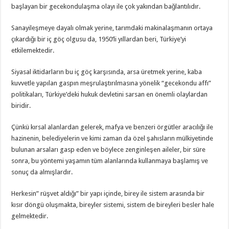
başlayan bir gecekondulaşma olayı ile çok yakından bağlantılıdır.
Sanayileşmeye dayalı olmak yerine, tarımdaki makinalaşmanın ortaya
çıkardığı bir iç göç olgusu da, 1950’li yıllardan beri, Türkiye’yi
etkilemektedir.
Siyasal iktidarların bu iç göç karşısında, arsa üretmek yerine, kaba
kuvvetle yapılan gaspın meşrulaştırılmasına yönelik “gecekondu affı”
politikaları, Türkiye’deki hukuk devletini sarsan en önemli olaylardan
biridir.
Çünkü kırsal alanlardan gelerek, mafya ve benzeri örgütler aracılığı ile
hazinenin, belediyelerin ve kimi zaman da özel şahısların mülkiyetinde
bulunan arsaları gasp eden ve böylece zenginleşen aileler, bir süre
sonra, bu yöntemi yaşamın tüm alanlarında kullanmaya başlamış ve
sonuç da almışlardır.
Herkesin” rüşvet aldığı” bir yapı içinde, birey ile sistem arasında bir
kısır döngü oluşmakta, bireyler sistemi, sistem de bireyleri besler hale
gelmektedir.