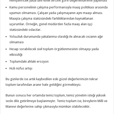
hemşehricilik yada dini etnik tercihe göre değerlendirilme yapılması
Kamu personelinin çalışma performansıyla maaş politikası arasında
uyumun olmaması. Çalışan yada çalışmayanın aynı maaşı alması.
Maaşta çalışma statüsündeki farklılıklarından kaynaklanan
uçurumlar. Örneğin, genel müdürden fazla maaş alan işçi
statüsündeki odacılar.
Yolsuzluk durumunda yakalanma olasılığı ile alınacak cezanın ağır
olmaması
Hesap sorabilecek sivil toplum örgütlenmesinin olmayışı yada
etkisizliği
Toplumdaki ahlaki erozyon
Hızlı nüfus artışı
Bu günlerde ise artık kaybedilen eski güzel değerlerimizin tekrar
toplum tarafından aranır hale geldiğini görmekteyiz.
Bunun sonucu her ortamda temiz toplum, temiz yönetim isteği yüksek
sesle dile getirilmeye başlanmıştır. Temiz toplum ise, bireylerin Milli ve
Manevi değerlerine sahip çıkmasıyla mümkün olabilecektir.