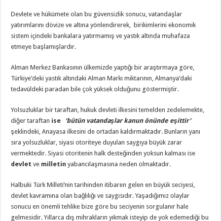
Devlete ve hükümete olan bu güvensizlik sonucu, vatandaşlar
yatırımlarını dövize ve altına yönlendirerek, birikimlerini ekonomik
sistem içindeki bankalara yatırmamış ve yastık altında muhafaza
etmeye başlamışlardır.
Alman Merkez Bankasının ülkemizde yaptığı bir araştırmaya göre,
Türkiye’deki yastık altındaki Alman Markı miktarının, Almanya’daki
tedavüldeki paradan bile çok yüksek olduğunu göstermiştir.
Yolsuzluklar bir taraftan, hukuk devleti ilkesini temelden zedelemekte,
diğer taraftan
ise
‘bütün vatandaşlar kanun önünde eşittir’
şeklindeki, Anayasa ilkesini de ortadan kaldırmaktadır. Bunların yanı
sıra yolsuzluklar, siyasi otoriteye duyulan saygıya büyük zarar
vermektedir. Siyasi otoritenin halk desteğinden yoksun kalması ise
devlet
ve
milletin
yabancılaşmasına neden olmaktadır.
Halbuki Türk Milleti’nin tarihinden itibaren gelen en büyük seciyesi,
devlet kavramına olan bağlılığı ve saygısıdır. Yaşadığımız olaylar
sonucu en önemli tehlike bize göre bu seciyenin sorgulanır hale
gelmesidir. Yıllarca dış mihrakların yıkmak isteyip de yok edemediği bu