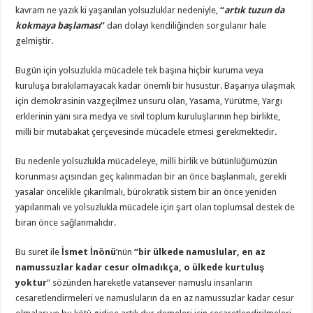
kavram ne yazık ki yaşanılan yolsuzluklar nedeniyle,
“
artık tuzun da
kokmaya başlaması
”
dan dolayı kendiliğinden sorgulanır hale
gelmiştir.
Bugün için yolsuzlukla mücadele tek başına hiçbir kuruma veya
kuruluşa bırakılamayacak kadar önemli bir husustur. Başarıya ulaşmak
için demokrasinin vazgeçilmez unsuru olan, Yasama, Yürütme, Yargı
erklerinin yanı sıra medya ve sivil toplum kuruluşlarının hep birlikte,
milli bir mutabakat çerçevesinde mücadele etmesi gerekmektedir.
Bu nedenle yolsuzlukla mücadeleye, milli birlik ve bütünlüğümüzün
korunması açısından geç kalınmadan bir an önce başlanmalı, gerekli
yasalar öncelikle çıkarılmalı, bürokratik sistem bir an önce yeniden
yapılanmalı ve yolsuzlukla mücadele için şart olan toplumsal destek de
biran önce sağlanmalıdır.
Bu suret ile
İsmet İnönü
’nün
“bir ülkede namuslular, en az
namussuzlar kadar cesur olmadıkça, o ülkede kurtuluş
yoktur
” sözünden hareketle vatansever namuslu insanların
cesaretlendirmeleri ve namusluların da en az namussuzlar kadar cesur