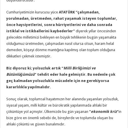
düşündürücüdür.
Cumhuriyetimizin kurucusu yüce
ATATÜRK
“çalışmadan,
yorulmadan, üretmeden, rahat yaşamak isteyen toplumlar,
önce haysiyetlerini, sonra hürriyetlerini ve daha sonrada
istiklal ve istikballerini kaybederler”
diyerek yıllar öncesinden
gelecekte milletimizi bekleyen en büyük tehlikenin bugün yaşamakta
olduğumuz üretmeden, çalışmadan nasıl olursa olsun, haram helal
demeden, köşeyi dönme mantığına kapılmış olan toplum olduğuna
dikkatleri çekmek istemiştir.
Biz diyoruz ki; yolsuzluk artık “
Milli Birliğimizi ve
Bütünlüğümüzü
” tehdit eder hale gelmiştir. Bu nedenle çok
geç kalmadan yolsuzlukla mücadele için ne gerekiyorsa
kararlılıkla yapılmalıdır.
Sonuç olarak, toplumsal hayatımızın her alanında yaşanılan yolsuzluk,
siyasal yaşam, milli kültür ve bürokratik yapılanmada ahlaki bir
çöküntüye yol açmıştır. Ülkemizde bu gün yaşanan
“
ekonomik kriz
”
in
bize göre en önemli sebebi de, bireylerde ve toplumda oluşan bu
ahlaki çöküntü ve güven bunalımıdır.