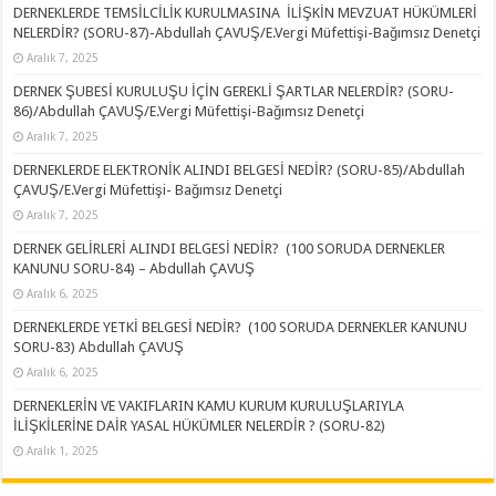
DERNEKLERDE TEMSİLCİLİK KURULMASINA İLİŞKİN MEVZUAT HÜKÜMLERİ
NELERDİR? (SORU-87)-Abdullah ÇAVUŞ/E.Vergi Müfettişi-Bağımsız Denetçi
Aralık 7, 2025
DERNEK ŞUBESİ KURULUŞU İÇİN GEREKLİ ŞARTLAR NELERDİR? (SORU-
86)/Abdullah ÇAVUŞ/E.Vergi Müfettişi-Bağımsız Denetçi
Aralık 7, 2025
DERNEKLERDE ELEKTRONİK ALINDI BELGESİ NEDİR? (SORU-85)/Abdullah
ÇAVUŞ/E.Vergi Müfettişi- Bağımsız Denetçi
Aralık 7, 2025
DERNEK GELİRLERİ ALINDI BELGESİ NEDİR? (100 SORUDA DERNEKLER
KANUNU SORU-84) – Abdullah ÇAVUŞ
Aralık 6, 2025
DERNEKLERDE YETKİ BELGESİ NEDİR? (100 SORUDA DERNEKLER KANUNU
SORU-83) Abdullah ÇAVUŞ
Aralık 6, 2025
DERNEKLERİN VE VAKIFLARIN KAMU KURUM KURULUŞLARIYLA
İLİŞKİLERİNE DAİR YASAL HÜKÜMLER NELERDİR ? (SORU-82)
Aralık 1, 2025