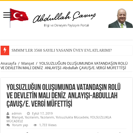
SMMM’LER 3568 SAYILI YASANIN ÜVEY EVLATLARIMI?
Anasayfa
/
Manşet
/
YOLSUZLUĞUN OLUŞUMUNDA VATANDAŞIN ROLÜ
VE DEVLETİN MALI DENİZ ANLAYIŞI-Abdullah ÇAVUŞ/E. VERGİ MÜFETTİŞİ
YOLSUZLUĞUN OLUŞUMUNDA VATANDAŞIN ROLÜ
VE DEVLETİN MALI DENİZ ANLAYIŞI-Abdullah
ÇAVUŞ/E. VERGİ MÜFETTİŞİ
admin
Eylül 17, 2019
Manşet
,
Yazılarım
,
Yazılarım
,
Yolsuzlukla Mücadele
,
YOLSUZLUKLA
MÜCADELE
Yorum yap
1,733 Views