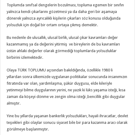
Toplumda sınıfsal dengelerin bozulması, topluma egemen bir sınıfın
yalnızca kendi çıkarlarını gözetmesi ya da daha geri bir aşamaya
dönerek yalnızca ayrıcalıklı kişilerin çıkarları söz konusu olduğunda
yolsuzluk için doğal bir ortam ortaya çıkmış demektir.
Bu nedenle de ulusallık, ulusal birlik, ulusal çıkar kavramları değer
kazanmamış ya da değerini yitirmiş ve bireylerin de bu kavramları
üstün ahlaki değerler olarak görmediği toplumlarda yolsuzluklar
birbirini izlemektedir.
Olaya TÜRK TOPLUMU açısından bakıldığında, özellikle 1980 li
yıllardan sonra ülkemizde uygulanan politikalar sonucunda insanımızın
fıtratında var olan, yardımlaşma, şükür duygusu, elde kileriyle
yetinmeyi bilme duygularının yerini, ne yazık ki lüks yaşama isteği, kısa
zaman da köşeyi dönme ve zengin olma isteği ,bencillik gibi duygular
almıştır.
Yine bu yıllarda yaşanan bankerlik yolsuzlukları, hayali ihracatlar, devlet
teşvikleri gibi olaylar sonucu siyaset bile bir para kazanma aracı olarak
görülmeye başlanmıştır.