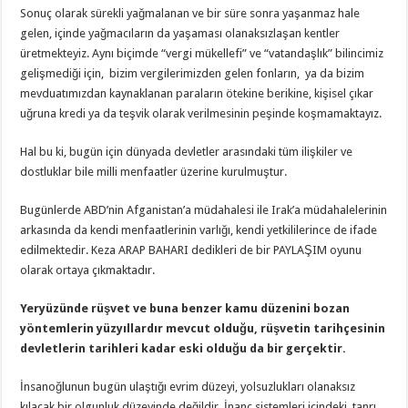
Sonuç olarak sürekli yağmalanan ve bir süre sonra yaşanmaz hale
gelen, içinde yağmacıların da yaşaması olanaksızlaşan kentler
üretmekteyiz. Aynı biçimde “vergi mükellefi” ve “vatandaşlık” bilincimiz
gelişmediği için, bizim vergilerimizden gelen fonların, ya da bizim
mevduatımızdan kaynaklanan paraların ötekine berikine, kişisel çıkar
uğruna kredi ya da teşvik olarak verilmesinin peşinde koşmamaktayız.
Hal bu ki, bugün için dünyada devletler arasındaki tüm ilişkiler ve
dostluklar bile milli menfaatler üzerine kurulmuştur.
Bugünlerde ABD’nin Afganistan’a müdahalesi ile Irak’a müdahalelerinin
arkasında da kendi menfaatlerinin varlığı, kendi yetkililerince de ifade
edilmektedir. Keza ARAP BAHARI dedikleri de bir PAYLAŞIM oyunu
olarak ortaya çıkmaktadır.
Yeryüzünde rüşvet ve buna benzer kamu düzenini bozan
yöntemlerin yüzyıllardır mevcut olduğu, rüşvetin tarihçesinin
devletlerin tarihleri kadar eski olduğu da bir gerçektir.
İnsanoğlunun bugün ulaştığı evrim düzeyi, yolsuzlukları olanaksız
kılacak bir olgunluk düzeyinde değildir. İnanç sistemleri içindeki, tanrı