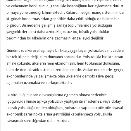
ve cehennem korkusunun, genellikle insanoğlunu her eyleminde dürüst
olmaya yöneltmediği bilinmektedir. Kültürün, etiğin, inanç sisteminin de
ki günah korkutmasından genellikle daha etkili olduğu da bilinen bir
olgudur. Bu nedenle gelişmiş sanayi toplumlarında yolsuzluğun
yaygınlık derecesi daha azdır. Kuşkusuz bu, büyük yolsuzluklar
bakımından bu ülkelerin öne geçmesini engelleyici değildir.
Günümüzde küreselleşmeyle birlikte yaygınlaşan yolsuzlukla mücadele
bir tek ülkenin değil, tüm dünyanın sorunudur. Yolsuzlukla birlikte artan
ahlaki çöküntü, ülkelerin hem ekonomisini, hem toplumsal dokusunu,
hem de demokratik sistemini zedelemektedir. Anılan nedenlerle geçiş
ekonomilerinde ve gelişmekte olan ülkelerde demokrasiye geçiş
aşamaları uzamakta ve zorlaşmaktadır.
İki yüzlülüğün insan davranışlarına egemen olması nedeniyle
(çoğunlukla kimse açıkça yolsuzluk yaptığını itiraf edemez, veya dolaylı
olarak yolsuzluğa neden olduğunu, yolsuzluk yapanları bile bile siyasal-
ekonomik zarar noktalarına getirdiğini kabullenmez) yolsuzlukla
savaşmak sanıldığından daha zordur.